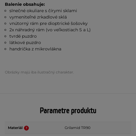
Balenie obsahuje:
slnečné okuliare s čírymi sklami
vymeniteľné zrkadlové sklá
vnútorný rám pre dioptrické šošovky
2x náhradný rám (vo veľkostiach S a L)
tvrdé puzdro
látkové puzdro
handrička z mikrovlákna
Obrázky majú iba ilustračný charakter.
Parametre produktu
Materiál
Grilamid TR90