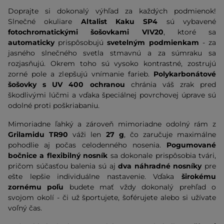
Doprajte si dokonalý výhľad za každých podmienok!
Slnečné okuliare
Altalist Kaku SP4
sú vybavené
fotochromatickými šošovkami VIV20
, ktoré sa
automaticky
prispôsobujú
svetelným podmienkam
- za
jasného slnečného svetla stmavnú a za súmraku sa
rozjasňujú. Okrem toho sú vysoko kontrastné, zostrujú
zorné pole a zlepšujú vnímanie farieb.
Polykarbonátové
šošovky s UV 400 ochranou
chránia váš zrak pred
škodlivými lúčmi a vďaka špeciálnej povrchovej úprave sú
odolné proti poškriabaniu.
Mimoriadne ľahký a zároveň mimoriadne odolný rám z
Grilamidu TR90
váži len
27 g
, čo zaručuje maximálne
pohodlie aj počas celodenného nosenia.
Pogumované
bočnice a flexibilný nosník
sa dokonale prispôsobia tvári,
pričom súčasťou balenia sú aj
dva náhradné nosníky
pre
ešte lepšie individuálne nastavenie. Vďaka
širokému
zornému poľu
budete mať vždy dokonalý prehľad o
svojom okolí - či už športujete, šoférujete alebo si užívate
voľný čas.