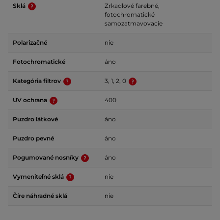
Sklá
Zrkadlové farebné,
fotochromatické
samozatmavovacie
Polarizačné
nie
Fotochromatické
áno
Kategória filtrov
3, 1, 2, 0
UV ochrana
400
Puzdro látkové
áno
Puzdro pevné
áno
Pogumované nosníky
áno
Vymeniteľné sklá
nie
Číre náhradné sklá
nie