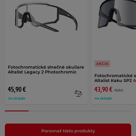
AKCIA
Fotochromatické slnečné okuliare
Altalist Legacy 2 Photochromic
Fotochromatické s
Altalist Kaku SP2
A
45,90 €
43,90 €
49,90 €
na sklade
na sklade
Porovnať tieto produkty