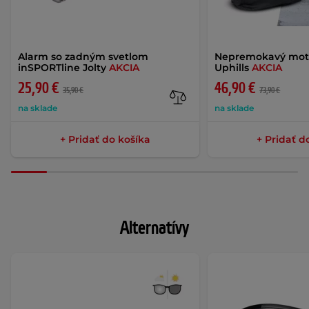
Alarm so zadným svetlom
Nepremokavý mot
inSPORTline Jolty
AKCIA
Uphills
AKCIA
25,90 €
46,90 €
35,90 €
73,90 €
na sklade
na sklade
+ Pridať do košíka
+ Pridať d
Alternatívy