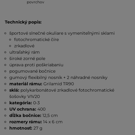
povrchov
Technický popis:
športové slnečné okuliare s vymeniteľnými sklami
fotochromatické číre
zrkadlové
ultraľahký rám
široké zorné pole
úprava proti poškriabaniu
pogumované bočnice
gumový flexibilný nosník + 2 náhradné nosníky
materiál rámu:
Grilamid TR90
sklá:
polykarbonátové zrkadlové fotochromatické
šošovky VIV20
kategória:
0-3
UV ochrana:
400
dĺžka bočnice:
12,5 cm
rozmery rámu:
14 x 6 cm
hmotnosť:
27 g