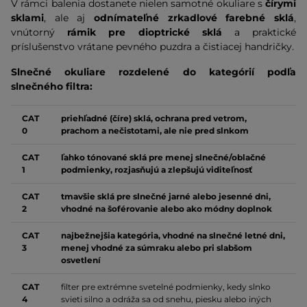
V rámci balenia dostanete nielen samotné okuliare s
čírymi
sklami
, ale aj
odnímateľné zrkadlové farebné sklá
,
vnútorný
rámik pre dioptrické sklá
a praktické
príslušenstvo vrátane pevného puzdra a čistiacej handričky.
Slnečné okuliare rozdelené do kategórií podľa
slnečného filtra:
CAT
priehľadné (číre) sklá, ochrana pred vetrom,
0
prachom a nečistotami, ale nie pred slnkom
CAT
ľahko tónované sklá pre menej slnečné/oblačné
1
podmienky, rozjasňujú a zlepšujú viditeľnosť
CAT
tmavšie sklá pre slnečné jarné alebo jesenné dni,
2
vhodné na šoférovanie alebo ako módny doplnok
CAT
najbežnejšia kategória, vhodné na slnečné letné dni,
3
menej vhodné za súmraku alebo pri slabšom
osvetlení
CAT
filter pre extrémne svetelné podmienky, kedy slnko
4
svieti silno a odráža sa od snehu, piesku alebo iných