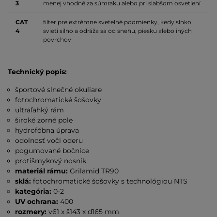
3
menej vhodné za súmraku alebo pri slabšom osvetlení
CAT
filter pre extrémne svetelné podmienky, kedy slnko
4
svieti silno a odráža sa od snehu, piesku alebo iných
povrchov
Technický popis:
športové slnečné okuliare
fotochromatické šošovky
ultraľahký rám
široké zorné pole
hydrofóbna úprava
odolnosť voči oderu
pogumované bočnice
protišmykový nosník
materiál rámu:
Grilamid TR90
sklá:
fotochromatické šošovky s technológiou NTS
kategória:
0-2
UV ochrana:
400
rozmery:
v61 x š143 x d165 mm