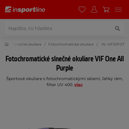
iare
Slnečné okuliare
Fotochromatické okuliare
IN: VIF121FOT
Fotochromatické slnečné okuliare VIF One All
Purple
Športové okuliare s fotochromatickými sklami, ľahký rám,
filter UV 400.
viac