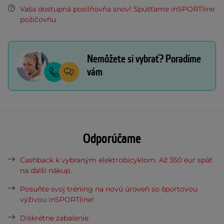
Vaša dostupná posilňovňa snov! Spúšťame inSPORTline
požičovňu
Nemôžete si vybrať? Poradíme
vám
Odporúčame
Cashback k vybraným elektrobicyklom. Až 350 eur späť
na ďalší nákup.
Posuňte svoj tréning na novú úroveň so športovou
výživou inSPORTline!
Diskrétne zabalenie