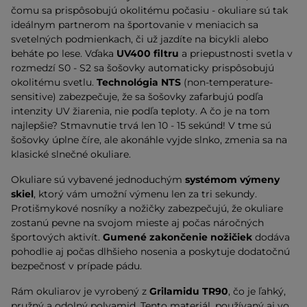
čomu sa prispôsobujú okolitému počasiu - okuliare sú tak
ideálnym partnerom na športovanie v meniacich sa
svetelných podmienkach, či už jazdíte na bicykli alebo
beháte po lese. Vďaka
UV400 filtru
a priepustnosti svetla v
rozmedzí S0 - S2 sa šošovky automaticky prispôsobujú
okolitému svetlu.
Technológia NTS
(non-temperature-
sensitive) zabezpečuje, že sa šošovky zafarbujú podľa
intenzity UV žiarenia, nie podľa teploty. A čo je na tom
najlepšie? Stmavnutie trvá len 10 - 15 sekúnd! V tme sú
šošovky úplne číre, ale akonáhle vyjde slnko, zmenia sa na
klasické slnečné okuliare.
Okuliare sú vybavené jednoduchým
systémom výmeny
skiel
, ktorý vám umožní výmenu len za tri sekundy.
Protišmykové nosníky a nožičky zabezpečujú, že okuliare
zostanú pevne na svojom mieste aj počas náročných
športových aktivít.
Gumené zakončenie nožičiek
dodáva
pohodlie aj počas dlhšieho nosenia a poskytuje dodatočnú
bezpečnosť v prípade pádu.
Rám okuliarov je vyrobený z
Grilamidu TR90
, čo je ľahký,
pružný a odolný polyamid. Tento materiál, používaný aj vo