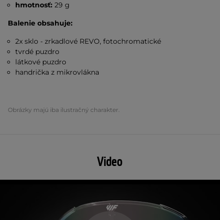
hmotnosť:
29 g
Balenie obsahuje:
2x sklo - zrkadlové REVO, fotochromatické
tvrdé puzdro
látkové puzdro
handrička z mikrovlákna
Obrázky majú iba ilustračný charakter.
Video