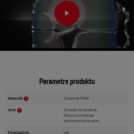
Parametre produktu
Materiál
Grilamid TR90
Sklá
Zrkadlové farebné,
fotochromatické
samozatmavovacie
Polarizačné
nie