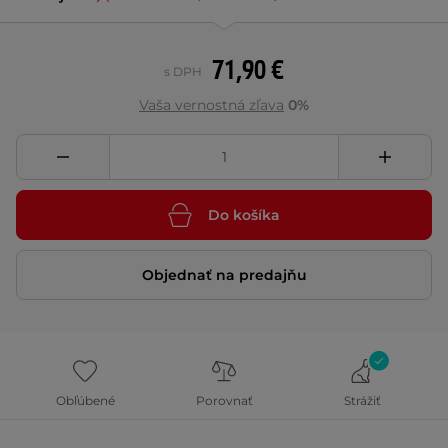
71,90 €
s DPH
Vaša vernostná zľava
0%
Do košíka
Objednať na predajňu
Obľúbené
Porovnať
Strážiť