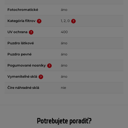
Fotochromatické
áno
Kategória filtrov
1, 2, 0
UV ochrana
400
Puzdro látkové
áno
Puzdro pevné
áno
Pogumované nosníky
áno
Vymeniteľné sklá
áno
Číre náhradné sklá
nie
Potrebujete poradiť?