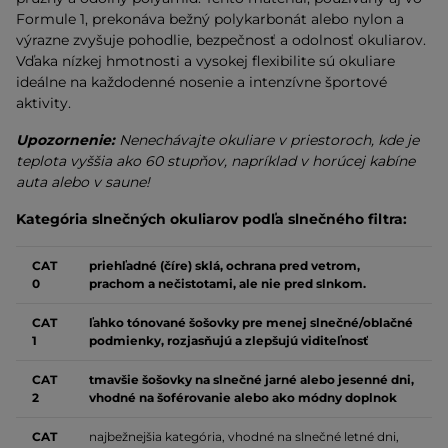
Formule 1, prekonáva bežný polykarbonát alebo nylon a
výrazne zvyšuje pohodlie, bezpečnosť a odolnosť okuliarov.
Vďaka nízkej hmotnosti a vysokej flexibilite sú okuliare
ideálne na každodenné nosenie a intenzívne športové
aktivity.
Upozornenie:
Nenechávajte okuliare v priestoroch, kde je
teplota vyššia ako 60 stupňov, napríklad v horúcej kabíne
auta alebo v saune!
Kategória slnečných okuliarov podľa slnečného filtra:
CAT
priehľadné (číre) sklá, ochrana pred vetrom,
0
prachom a nečistotami, ale nie pred slnkom.
CAT
ľahko tónované šošovky pre menej slnečné/oblačné
1
podmienky, rozjasňujú a zlepšujú viditeľnosť
CAT
tmavšie šošovky na slnečné jarné alebo jesenné dni,
2
vhodné na šoférovanie alebo ako módny doplnok
CAT
najbežnejšia kategória, vhodné na slnečné letné dni,