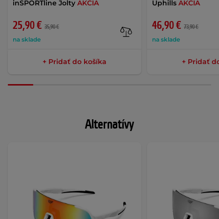
inSPORTline Jolty
AKCIA
Uphills
AKCIA
25,90 €
46,90 €
35,90 €
73,90 €
na sklade
na sklade
+ Pridať do košíka
+ Pridať d
Alternatívy