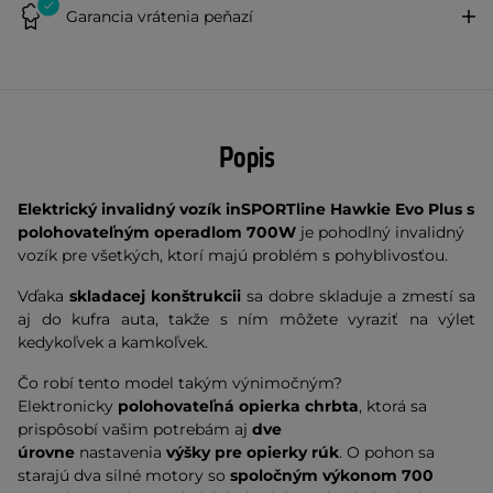
Garancia vrátenia peňazí
Popis
Elektrický invalidný vozík inSPORTline Hawkie Evo Plus s
polohovateľným operadlom 700W
je pohodlný invalidný
vozík pre všetkých, ktorí majú problém s pohyblivosťou.
Vďaka
skladacej konštrukcii
sa dobre skladuje a zmestí sa
aj do kufra auta, takže s ním môžete vyraziť na výlet
kedykoľvek a kamkoľvek.
Čo robí tento model takým výnimočným?
Elektronicky
polohovateľná opierka chrbta
, ktorá sa
prispôsobí vašim potrebám aj
dve
úrovne
nastavenia
výšky pre opierky rúk
. O pohon sa
starajú dva silné motory so
spoločným výkonom 700