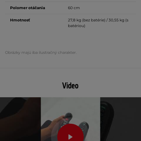
Polomer otáčania
60 cm
Hmotnosť
27,8 kg (bez batérie) / 30,55 kg (s
batériou)
Obrázky majú iba ilustračný charakter.
Video