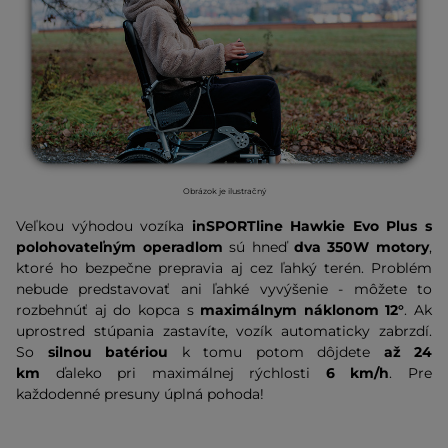
Obrázok je ilustračný
Veľkou výhodou vozíka
inSPORTline Hawkie Evo Plus s
polohovateľným operadlom
sú hneď
dva 350W motory
,
ktoré ho bezpečne prepravia aj cez ľahký terén. Problém
nebude predstavovať ani ľahké vyvýšenie - môžete to
rozbehnúť aj do kopca s
maximálnym náklonom 12°
. Ak
uprostred stúpania zastavíte, vozík automaticky zabrzdí.
So
silnou batériou
k tomu potom dôjdete
až 24
km
ďaleko pri maximálnej rýchlosti
6 km/h
. Pre
každodenné presuny úplná pohoda!