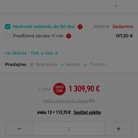
Možnosť vrátenia do 90 dní
39,30 €
Zadarmo
Predĺžená záruka +1 rok
157,20 €
na sklade - 13.8. u Vás
Predajne:
Bratislava
Košice
Trenčín
1 309,90 €
SUPER
s DPH
CENA
Vaša vernostná zľava
0%
alebo 13 × 113,70 €
Spočítať splátky