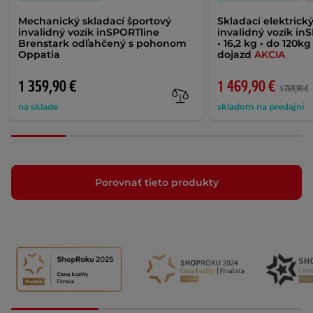
Mechanický skladací športový
Skladací elektrick
invalidný vozík inSPORTline
invalidný vozík in
Brenstark odľahčený s pohonom
• 16,2 kg • do 120k
Oppatia
dojazd
AKCIA
1 359,90 €
1 469,90 €
1 769,90 €
na sklade
skladom na predajni
Porovnať tieto produkty