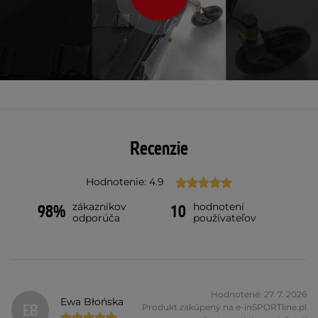
Recenzie
Hodnotenie: 4.9
zákazníkov
hodnotení
98%
10
odporúča
používateľov
Hodnotené: 27. 7. 2026
Ewa Błońska
EB
Produkt zakúpený na e-inSPORTline.pl