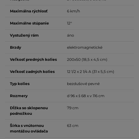
Maximálna rýchlosť
6 km/h
Maximálne stúpanie
12°
Vystužený rám
áno
Brzdy
elektromagnetické
Veľkosť predných kolies
200x50 (18,5 x 4,5 cm)
Veľkosť zadných kolies
12 1/2 x 2 1/4 A (31 x 5,5 cm)
Typ kolies
bezdušové pevné
Rozmery
d 96 x š 68 x v 116 cm
Dĺžka so sklopenou
79 cm
podnožkou
Šírka s vnútornou
63 cm
montážou ovládača