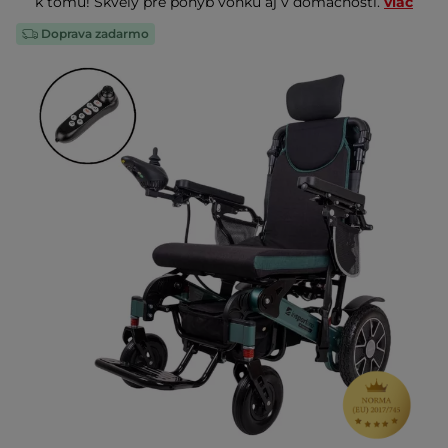
k tomu! Skvelý pre pohyb vonku aj v domácnosti.
viac
Doprava zadarmo