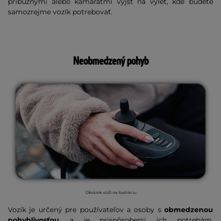
príbuznými alebo kamarátmi vyjsť na výlet, kde budete
samozrejme vozík potrebovať.
Neobmedzený pohyb
Obrázok slúži na ilustráciu
Vozík je určený pre používateľov a osoby s
obmedzenou
pohyblivosťou
a je prispôsobený ich potrebám.