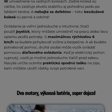
W
umiestnené na zadných kolesách. Zadné kolesá sú
väčšie, čo zaisťuje skvelú stabilitu aj pohodlnú jazdu po
ľahšom teréne. A
nebojte sa defektov
– tieto
bezdušové
kolesá
sú pevné a odolné!
Ovládanie je veľmi jednoduché a intuitívne. Stačí
použiť
joystick
, ktorý môžete umiestniť na pravú alebo ľavú
opierku podľa potreby. S
maximálnou rýchlosťou 6
km/h
sa budete pohybovať svižne a bezpečne. A ak budete
potrebovať pomoc, druhá osoba môže vozík ovládať
pomocou
diaľkového ovládania
. Keď je elektrický pohon
vypnutý, vozík je možné jednoducho tlačiť pred sebou.
Navyše určite oceníte
praktickú spodnú tašku
na zips,
kam môžete uložiť všetky svoje potrebné veci.
Dva motory, výkonná batéria, super dojazd