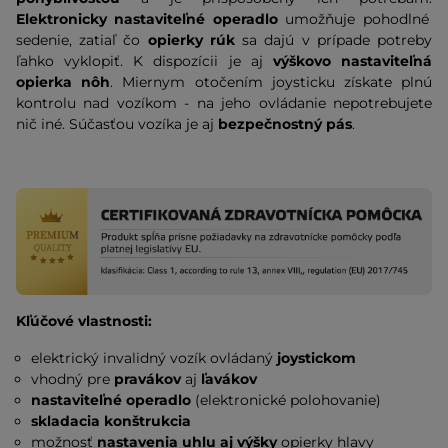
Elektronicky nastaviteľné operadlo
umožňuje pohodlné
sedenie, zatiaľ čo
opierky rúk
sa dajú v prípade potreby
ľahko vyklopiť. K dispozícii je aj
výškovo nastaviteľná
opierka nôh
. Miernym otočením joysticku získate plnú
kontrolu nad vozíkom - na jeho ovládanie nepotrebujete
nič iné. Súčasťou vozíka je aj
bezpečnostný pás
.
Kľúčové vlastnosti:
elektrický invalidný vozík ovládaný
joystickom
vhodný pre
pravákov
aj
ľavákov
nastaviteľné operadlo
(elektronické polohovanie)
skladacia konštrukcia
možnosť
nastavenia uhlu aj výšky
opierky hlavy