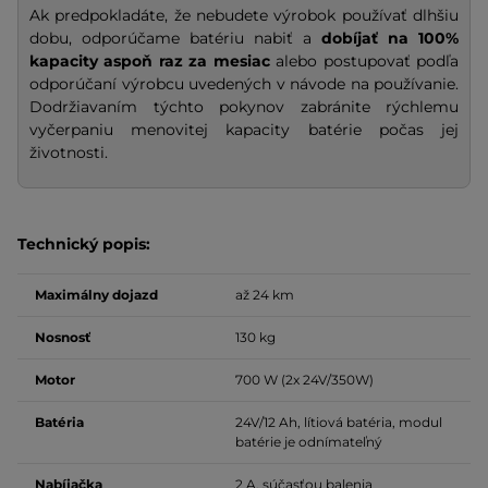
Ak predpokladáte, že nebudete výrobok používať dlhšiu
dobu, odporúčame batériu nabiť a
dobíjať na
100%
kapacity
aspoň raz za mesiac
alebo postupovať podľa
odporúčaní výrobcu uvedených v návode na používanie.
Dodržiavaním týchto pokynov zabránite rýchlemu
vyčerpaniu menovitej kapacity batérie počas jej
životnosti.
Technický popis:
Maximálny dojazd
až 24 km
Nosnosť
130 kg
Motor
700 W (2x 24V/350W)
Batéria
24V/12 Ah, lítiová batéria, modul
batérie je odnímateľný
Nabíjačka
2 A, súčasťou balenia