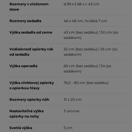
Rozmery v zloženom
d 99 x š 68 x v 43 cm
stave
Rozmery sedadla
46 x 48 cm, hrúbka 7 cm
Výška sedadla od zeme
43 cm (bez sedáku) / 50 cm (so
sedákom)
Vzdialenosť opierky rúk
32 cm (bez sedáku) / 25 cm (so
od sedadla
sedákom)
Výška operadla
60 cm (bez sedáku) / 54 (so
sedákom)
Výška chrbtovej opierky
76,5 - 80 cm (bez sedáku)
s opierkou hlavy
Rozmery opierky nôh
31 x 20 cm
Nastaviteľná výška
3 úrovne
opierky na nohy
Svetlá výška
5 cm