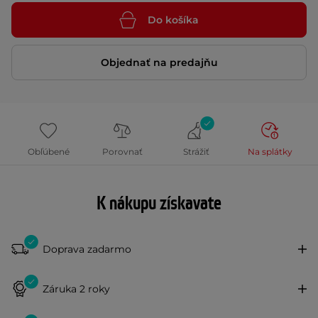
Do košíka
Objednať na predajňu
Obľúbené
Porovnať
Strážiť
Na splátky
K nákupu získavate
Doprava zadarmo
Záruka 2 roky