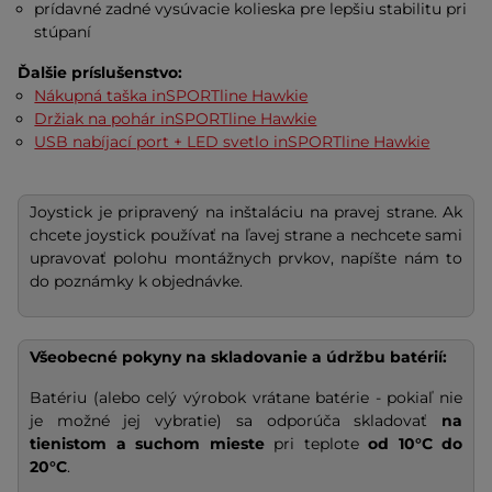
prídavné zadné vysúvacie kolieska pre lepšiu stabilitu pri
stúpaní
Ďalšie príslušenstvo:
Nákupná taška inSPORTline Hawkie
Držiak na pohár inSPORTline Hawkie
USB nabíjací port + LED svetlo inSPORTline Hawkie
Joystick je pripravený na inštaláciu na pravej strane. Ak
chcete joystick používať na ľavej strane a nechcete sami
upravovať polohu montážnych prvkov, napíšte nám to
do poznámky k objednávke.
Všeobecné pokyny na skladovanie a údržbu batérií:
Batériu (alebo celý výrobok vrátane batérie - pokiaľ nie
je možné jej vybratie) sa odporúča skladovať
na
tienistom a suchom mieste
pri teplote
od 10°C do
20°C
.