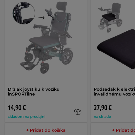
Držiak joystiku k vozíku
Podsedák k elekt
inSPORTline
invalidnému vozí
14,90 €
27,90 €
skladom na predajni
na sklade
+ Pridať do košíka
+ Pridať d