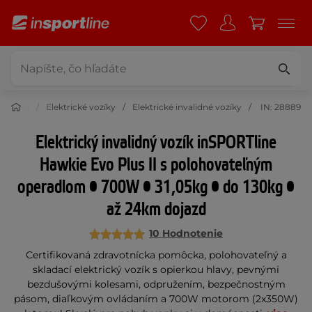
 a krása
Elektrické vozíky
Elektrické invalidné vozíky
IN: 28889
Elektrický invalidný vozík inSPORTline
Hawkie Evo Plus II s polohovateľným
operadlom • 700W • 31,05kg • do 130kg •
až 24km dojazd
10 Hodnotenie
Certifikovaná zdravotnícka pomôcka, polohovateľný a
skladací elektrický vozík s opierkou hlavy, pevnými
bezdušovými kolesami, odpružením, bezpečnostným
pásom, diaľkovým ovládaním a 700W motorom (2x350W)