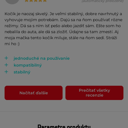
(automaticky preložené)
Kočík je naozaj skvelý. Je veľmi stabilný, dobre navrhnutý a
vyhovuje mojim potrebám. Dajú sa na ňom používať rôzne
režimy. Dá sa s ním ísť pešo alebo jazdiť sám. Ešte som ho
nebalila do auta, ale dá sa zložiť. Údajne sa tam zmestí. Aj
moja mačka tento kočík miluje, stále na ňom sedí. Stráži
mi ho :)
jednoduché na používanie
kompatibilný
stabilný
Prečítať všetky
Načítať ďalšie
recenzie
Parametre produktu