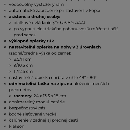
vodoodolný vystužený rám
automatické zabrzdenie pri zastavení v kopci
asistencia druhej osoby:
diaľkové ovládanie
(2x batérie AAA)
po vypnutí elektrického pohonu vozík môžete tlačiť
pred sebou
výklopné opierky rúk
nastaviteľná opierka na nohy v 3 úrovniach
(zadná/predná výška od zeme):
8,5/11 cm
9/10,5 cm
11/12,5 cm
nastaviteľná opierka chrbta v uhle 48° - 80°
odnímateľná taška na zips na
uloženie menších
predmetov
rozmery:
24 x 13,5 x 18 cm
odnímateľný modul batérie
bezpečnostný pás
bočné sieťované vrecká
čalúnenie v zadnej aj prednej časti
klaksón