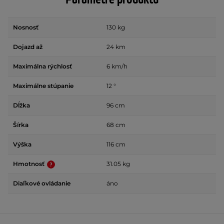
Nosnosť
130 kg
Dojazd až
24 km
Maximálna rýchlosť
6 km/h
Maximálne stúpanie
12 °
Dĺžka
96 cm
Šírka
68 cm
Výška
116 cm
Hmotnosť
31.05 kg
Diaľkové ovládanie
áno