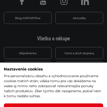
Facebook
Youtube
Instagram
LinkedIn
Blog inSPORTline
Aktuality
Všetko o nákupe
Objednávka
Cena a druh dopravy
Spôsob platby
Vernostný systém
Nastavenie cookies
Pre personalizáciu obsahu a vyhodnocovanie používame
cookies tretích strán, vďaka tomu pre vás dokážeme na
Montáž a servis
Reklamácie a záruka
webe aj mimo neho zobrazovať relevantnejšie ponuky
našich produktov. Zber týchto dát nezapneme, pokiaľ nám
k tomu nedáte súhlas.
Kariéra
Obchodné podmienky