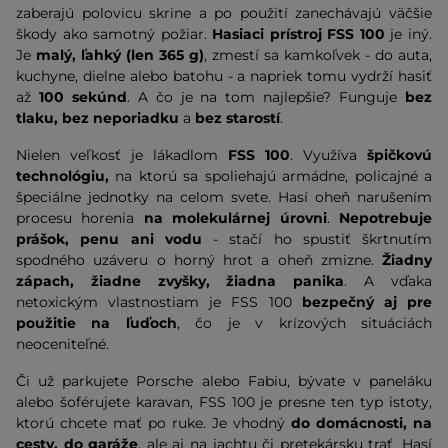
zaberajú polovicu skrine a po použití zanechávajú väčšie
škody ako samotný požiar.
Hasiaci prístroj FSS 100
je iný.
Je
malý, ľahký (len 365 g)
, zmestí sa kamkoľvek - do auta,
kuchyne, dielne alebo batohu - a napriek tomu vydrží hasiť
až
100 sekúnd
. A čo je na tom najlepšie? Funguje
bez
tlaku, bez neporiadku
a
bez starostí
.
Nielen veľkosť je lákadlom
FSS 100
. Využíva
špičkovú
technológiu,
na ktorú sa spoliehajú armádne, policajné a
špeciálne jednotky na celom svete. Hasí oheň narušením
procesu horenia
na molekulárnej úrovni
.
Nepotrebuje
prášok, penu ani vodu
- stačí ho spustiť škrtnutím
spodného uzáveru o horný hrot a oheň zmizne.
Žiadny
zápach, žiadne zvyšky, žiadna panika
. A vďaka
netoxickým vlastnostiam je FSS 100
bezpečný aj pre
použitie na ľuďoch
, čo je v krízových situáciách
neoceniteľné.
Či už parkujete Porsche alebo Fabiu, bývate v paneláku
alebo šoférujete karavan, FSS 100 je presne ten typ istoty,
ktorú chcete mať po ruke. Je vhodný
do domácnosti, na
cesty, do garáže
, ale aj na jachtu či pretekársku trať. Hasí