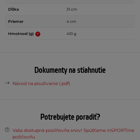
Dĺžka
31 cm
Priemer
4 cm
Hmotnosť (g)
410 g
Dokumenty na stiahnutie
Návod na používanie (.pdf)
Potrebujete poradiť?
Vaša dostupná posilňovňa snov! Spúšťame inSPORTline
požičovňu