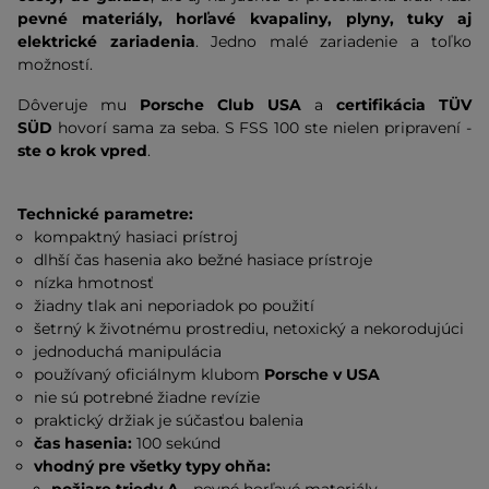
pevné materiály, horľavé kvapaliny, plyny, tuky aj
elektrické zariadenia
. Jedno malé zariadenie a toľko
možností.
Dôveruje mu
Porsche Club USA
a
certifikácia TÜV
SÜD
hovorí sama za seba. S FSS 100 ste nielen pripravení -
ste o krok vpred
.
Technické parametre:
kompaktný hasiaci prístroj
dlhší čas hasenia ako bežné hasiace prístroje
nízka hmotnosť
žiadny tlak ani neporiadok po použití
šetrný k životnému prostrediu, netoxický a nekorodujúci
jednoduchá manipulácia
používaný oficiálnym klubom
Porsche v USA
nie sú potrebné žiadne revízie
praktický držiak je súčasťou balenia
čas hasenia:
100 sekúnd
vhodný pre všetky typy ohňa: