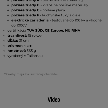
požiare triedy A
- pevné horľavé materiály
požiare triedy B
- kvapalné horľavé materiály
požiare triedy C
- horľavé plyny
požiare triedy F
- kuchynské tuky a oleje
elektrické zariadenia
- testované do 100 kv a vhodné
do 1000V
certifikácia
TÜV SÜD, CE Europe, NU RINA
trvanlivosť:
15 rokov
dĺžka:
31 cm
priemer:
4 cm
hmotnosť:
365 g
vyrobený v Taliansku
Obrázky majú iba ilustračný charakter.
Video