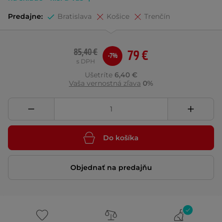
Predajne:
Bratislava
Košice
Trenčín
85,40 €
79 €
-7%
s DPH
Ušetríte
6,40 €
Vaša vernostná zľava
0%
Do košíka
Objednať na predajňu