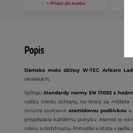
+ Pridať do košíka
Popis
Dámske moto džínsy W-TEC Arikaro La
okreskách.
Spĺňajú
štandardy normy EN 17092 s hodn
vyššiu triedu ochrany, na ktorú sa môžete 
zvnútra zosilnené
aramidovou podšívkou
a
prispôsobia každému pohybu. Aramid je extr
oderu a roztrhnutiu. Pohodlie a istota v sedl