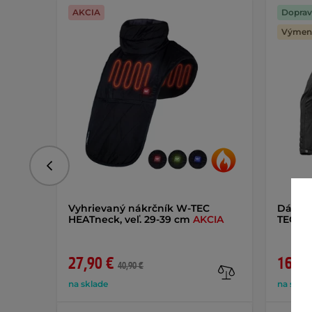
AKCIA
Doprav
Výmena
Predchádzajúce
Vyhrievaný nákrčník W-TEC
Dámsk
HEATneck, veľ. 29-39 cm
AKCIA
TEC Bl
27,90 €
167,9
40,90 €
na sklade
na skla