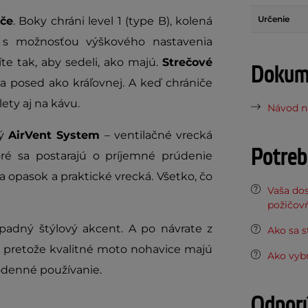
Určenie
iče
. Boky chráni level 1 (type B), kolená
j s možnosťou výškového nastavenia
te tak, aby sedeli, ako majú.
Strečové
Dokume
a posed ako kráľovnej. A keď chrániče
ety aj na kávu.
Návod na
ný
AirVent System
– ventilačné vrecká
Potreb
toré sa postarajú o príjemné prúdenie
a opasok a praktické vrecká. Všetko, čo
Vaša do
požičov
adný štýlový akcent. A po návrate z
Ako sa s
– pretože kvalitné moto nohavice majú
Ako vyb
dodenné používanie.
Odpor