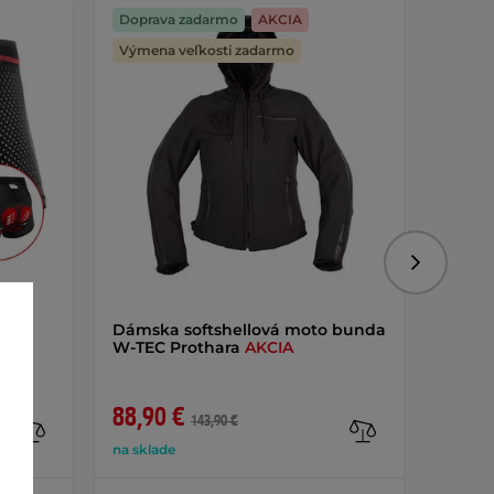
Doprava zadarmo
AKCIA
AKCIA
Výmena veľkosti zadarmo
Nasledujú
Dámska softshellová moto bunda
Plach
W-TEC Prothara
AKCIA
Cover
88,90 €
od 19
143,90 €
na sklade
na skla