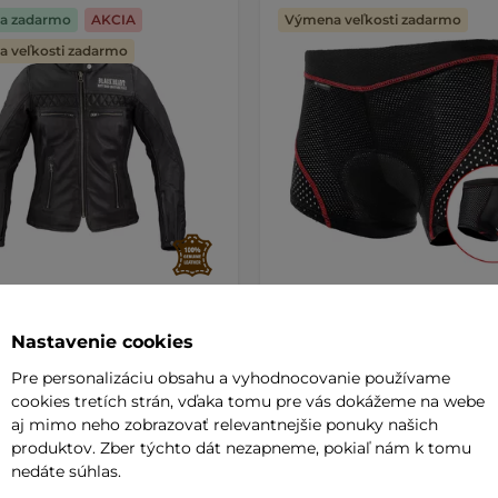
a zadarmo
AKCIA
Výmena veľkosti zadarmo
 veľkosti zadarmo
a kožená moto bunda W-
Kraťase s gélovou vložkou
Nastavenie cookies
ack Heart Raptura
AKCIA
inSPORTline Sangelo
Pre personalizáciu obsahu a vyhodnocovanie používame
cookies tretích strán, vďaka tomu pre vás dokážeme na webe
0 €
22,90 €
aj mimo neho zobrazovať relevantnejšie ponuky našich
303,60 €
produktov. Zber týchto dát nezapneme, pokiaľ nám k tomu
de
na sklade
nedáte súhlas.