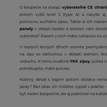
O bezpečie sa starajú
vyberateľné CE chrán
potom vyšší level 2 (type A) a navyše a
pomocou suchého zipsu. Takže si ich nastaví
panely
v oblasti bedier a stehien vám dovoli
vyberiete? Razom z nich máte nohavice na výl
V teplých letných dňoch oceníte premysle
na zips so sieťovinou v oblasti stehien, k
vzduchu. K tomu kvalitné
YKK zipsy
, pútka n
potrebujete, máte poruke.
Kožený detail s logom potom dodáva nenáp
jazdy? Bez obáv ich môžete vyprať v práčke 
byť nielen bezpečné, ale aj praktické na kaž