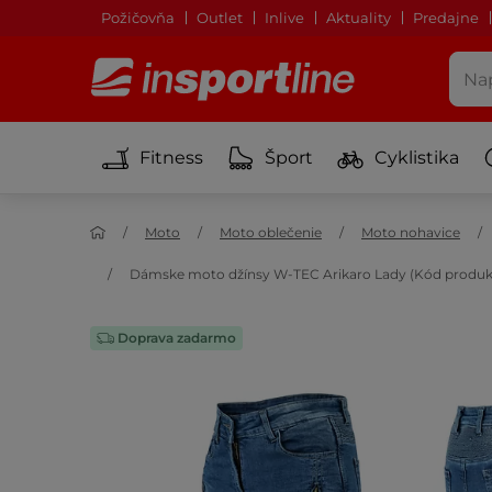
Požičovňa
Outlet
Inlive
Aktuality
Predajne
Fitness
Šport
Cyklistika
Moto
Moto oblečenie
Moto nohavice
Dámske moto džínsy W-TEC Arikaro Lady (Kód produk
Doprava zadarmo