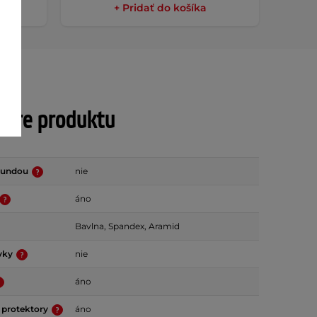
+ Pridať do košíka
tre produktu
 bundou
nie
áno
Bavlna, Spandex, Aramid
rvky
nie
áno
 protektory
áno