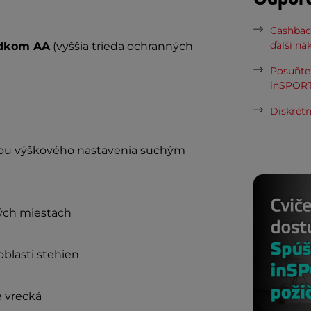
Cashbac
ďalší ná
edkom AA
(vyššia trieda ochranných
Posuňte 
inSPORT
Diskrétn
nosťou výškového nastavenia suchým
ých miestach
oblasti stehien
é vrecká