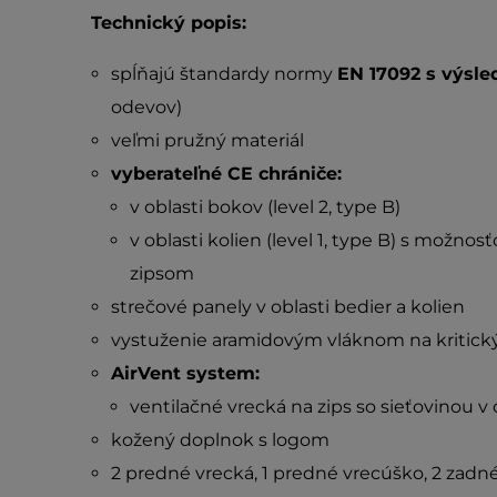
Technický popis:
spĺňajú štandardy normy
EN 17092 s výsl
odevov)
veľmi pružný materiál
vyberateľné CE chrániče:
v oblasti bokov (level 2, type B)
v oblasti kolien (level 1, type B) s mož
zipsom
strečové panely v oblasti bedier a kolien
vystuženie aramidovým vláknom na kritick
AirVent system:
ventilačné vrecká na zips so sieťovinou v 
kožený doplnok s logom
2 predné vrecká, 1 predné vrecúško, 2 zadn