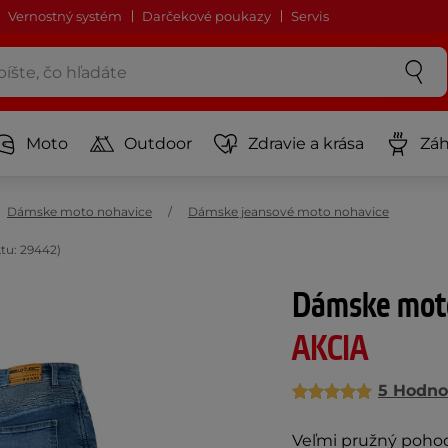
Vernostný systém
Darčekové poukazy
Servis
Moto
Outdoor
Zdravie a krása
Záh
Dámske moto nohavice
Dámske jeansové moto nohavice
tu: 29442)
Dámske moto
AKCIA
5 Hodno
Veľmi pružný pohod