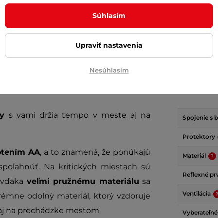
+ Pridať do košíka
+ Pridať do košíka
Súhlasím
Upraviť nastavenia
Nesúhlasím
Parame
dy
s vami držia tempo v meste aj na
Spojenie s
Protektory
otením AA
, a to znamená, že ponúkajú
Materiál
spoľahnúť. Na kritických miestach sú
Reflexné p
 vďaka
veľmi pružnému materiálu
sa
Ventilácia
émne odolný materiál, ktorý vzdoruje
e aj na prechádzke mestom.
Vyberateľné