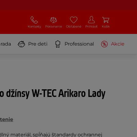
Kontakty
Porovnanie
Obľúbené
Prihlásiť
Košík
rada
Pre deti
Professional
Akcie
 džínsy W-TEC Arikaro Lady
tenie
lný materiál, spĺňajú štandardy ochrannej