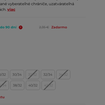
ované vyberateľné chrániče, uzatvárateľná
ách.
viac
 do 90 dní
2,35 €
Zadarmo
0/32
30/34
32/32
32/34
34/32
6/34
38/32
40/32
42/32
ktu