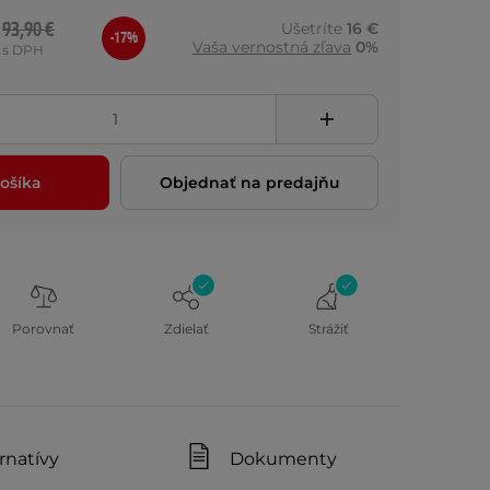
93,90 €
Ušetríte
16 €
-17%
Vaša vernostná zľava
0%
s DPH
ošíka
Objednať na predajňu
Porovnať
Zdielať
Strážiť
rnatívy
Dokumenty