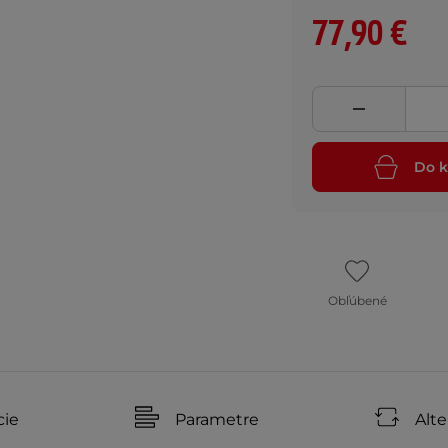
77,90 €
Do k
Obľúbené
cie
Parametre
Alte