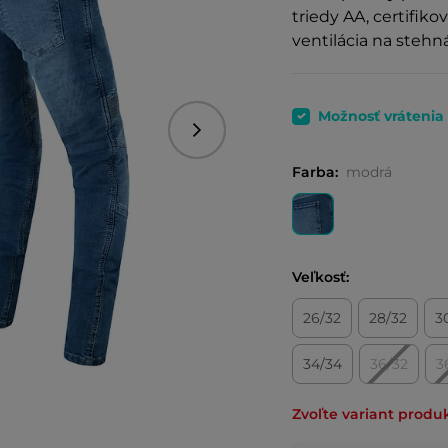
triedy AA, certifik
ventilácia na stehn
Možnosť vrátenia
Nasledujúce
Farba:
modrá
Veľkosť:
26/32
28/32
3
34/34
36/32
3
Zvoľte variant produ