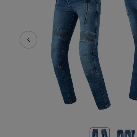
Predchádzajúce