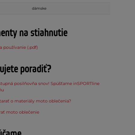
dámske
nty na stiahnutie
 používanie (.pdf)
ujete poradiť?
stupná posilňovňa snov! Spúšťame inSPORTline
ňu
tarať o materiály moto oblečenia?
rať moto oblečenie
účame