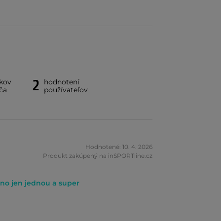
2
íkov
hodnotení
ča
používateľov
Hodnotené: 10. 4. 2026
Produkt zakúpený na inSPORTline.cz
no jen jednou a super