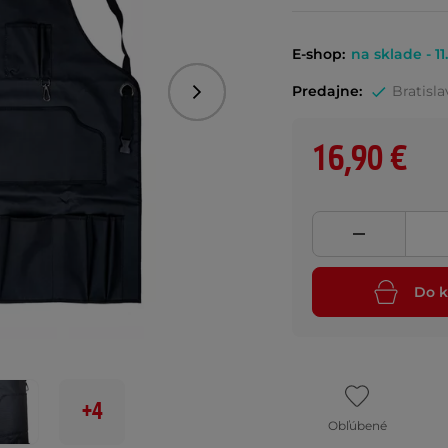
E-shop:
na sklade - 11
Predajne:
Bratisla
Nasledujúce
16,90 €
Do k
+4
Obľúbené