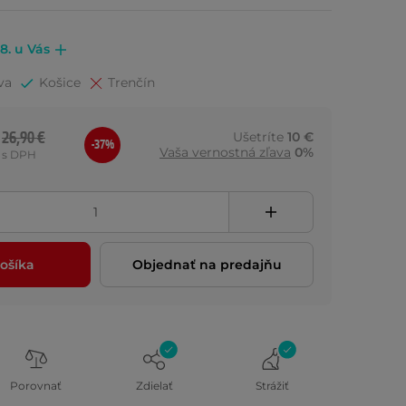
.8. u Vás
va
Košice
Trenčín
26,90 €
Ušetríte
10 €
-37%
Vaša vernostná zľava
0%
s DPH
ošíka
Objednať na predajňu
Porovnať
Zdielať
Strážiť