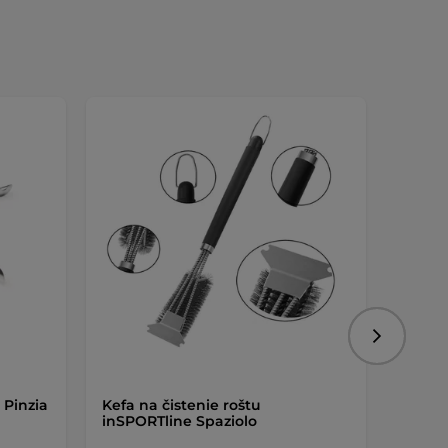
Nasledujú
 Pinzia
Kefa na čistenie roštu
Tesne
inSPORTline Spaziolo
inSPOR