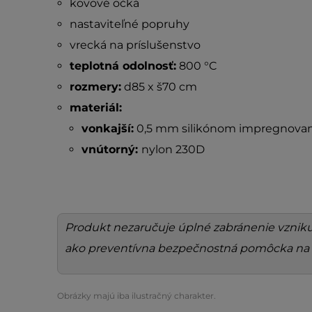
kovové očká
nastaviteľné popruhy
vrecká na príslušenstvo
teplotná odolnosť:
800 °C
rozmery:
d85 x š70 cm
materiál:
vonkajší:
0,5 mm silikónom impregnovaná 
vnútorný:
nylon 230D
Produkt nezaručuje úplné zabránenie vzniku p
ako preventívna bezpečnostná pomôcka na 
Obrázky majú iba ilustračný charakter.