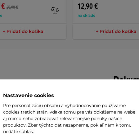
 €
12,90 €
20,90 €
de
na sklade
+ Pridať do košíka
+ Pridať do košíka
Dokume
Nastavenie cookies
Návod na
línovým športom. Práve preto je tu
Pre personalizáciu obsahu a vyhodnocovanie používame
line Aphares
, ktorá vás ochráni pred
cookies tretích strán, vďaka tomu pre vás dokážeme na webe
Potreb
aj mimo neho zobrazovať relevantnejšie ponuky našich
rskajúceho tuku až po horúce uhlíky.
produktov. Zber týchto dát nezapneme, pokiaľ nám k tomu
ne stáť pri grile a len si vychutnávať
nedáte súhlas.
Vaša do
iateľmi.