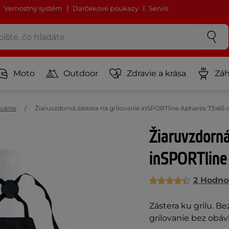
Vernostný systém
Darčekové poukazy
Servis
Moto
Outdoor
Zdravie a krása
Záh
vanie
Žiaruvzdorná zástera na grilovanie inSPORTline Aphares 73x65
Žiaruvzdorná
inSPORTline
2 Hodno
Zástera ku grilu. B
grilovanie bez obáv