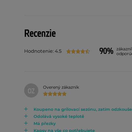
Recenzie
90%
zákazn
Hodnotenie: 4.5
odporú
Overený zákazník
OZ
Koupeno na grilovací sezónu, zatím odzkouše
Odolává vysoké teplotě
Má přezky
Kapsy na vše co potřebujete