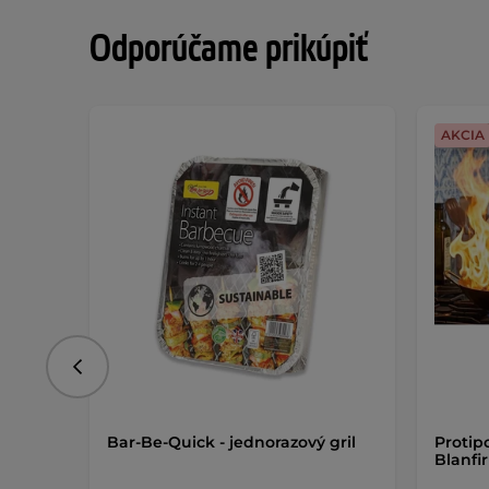
Odporúčame prikúpiť
AKCIA
Predchádzajúce
Bar-Be-Quick - jednorazový gril
Protip
Blanfi