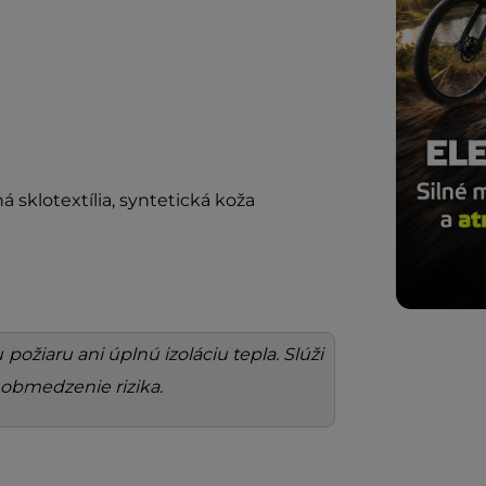
sklotextília, syntetická koža
ožiaru ani úplnú izoláciu tepla. Slúži
obmedzenie rizika.