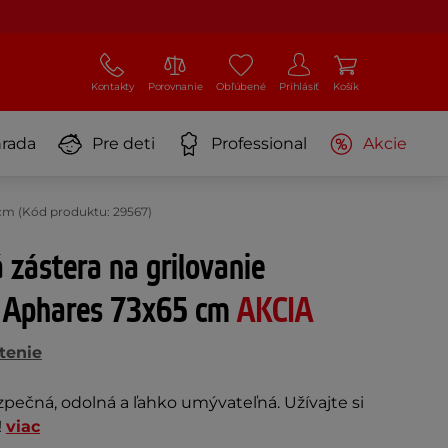
Kontakty
Porovnanie
Obľúbené
Prihlásiť
Košík
rada
Pre deti
Professional
Akcie
 cm (Kód produktu: 29567)
 zástera na grilovanie
 Aphares 73x65 cm
AKCIA
tenie
ezpečná, odolná a ľahko umývateľná. Užívajte si
!
viac