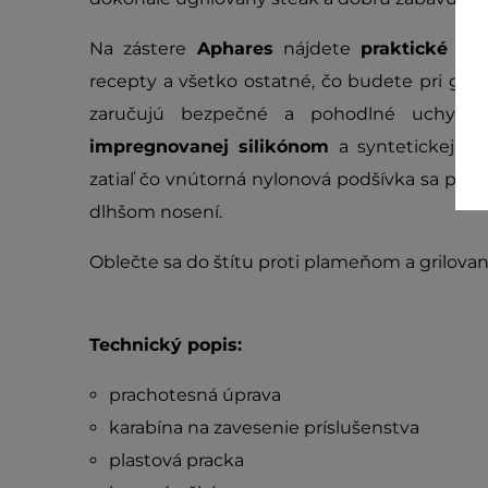
Na zástere
Aphares
nájdete
praktické v
recepty a všetko ostatné, čo budete pri grilo
zaručujú bezpečné a pohodlné uchyteni
impregnovanej silikónom
a syntetickej k
zatiaľ čo vnútorná nylonová podšívka sa postar
dlhšom nosení.
Oblečte sa do štítu proti plameňom a grilovan
Technický popis:
prachotesná úprava
karabína na zavesenie príslušenstva
plastová pracka