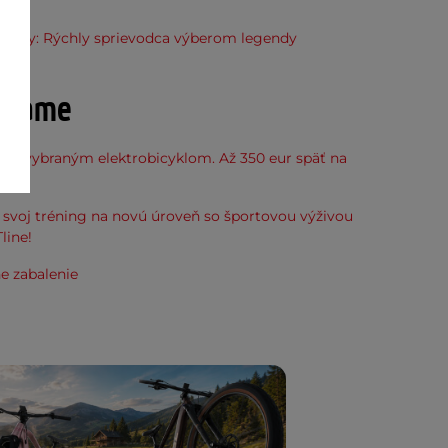
ňu
grily: Rýchly sprievodca výberom legendy
účame
k k vybraným elektrobicyklom. Až 350 eur späť na
kup.
svoj tréning na novú úroveň so športovou výživou
line!
e zabalenie