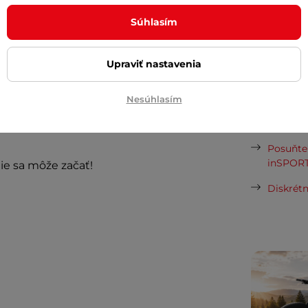
požičov
Súhlasím
Kamado 
recká
na telefón, kuchynské rukavice,
vaní potrebovať, zatiaľ čo kovové očká
Upraviť nastavenia
Odpor
e. Vonkajšia vrstva zo
sklotextílie
ože chráni pred teplom a nečistotami,
Nesúhlasím
Cashbac
á o to, aby ste sa cítili pohodlne aj po
ďalší ná
Posuňte 
inSPORT
ie sa môže začať!
Diskrétn