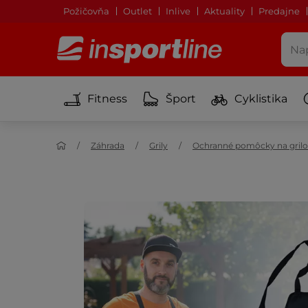
Požičovňa
Outlet
Inlive
Aktuality
Predajne
Fitness
Šport
Cyklistika
Záhrada
Grily
Ochranné pomôcky na grilo