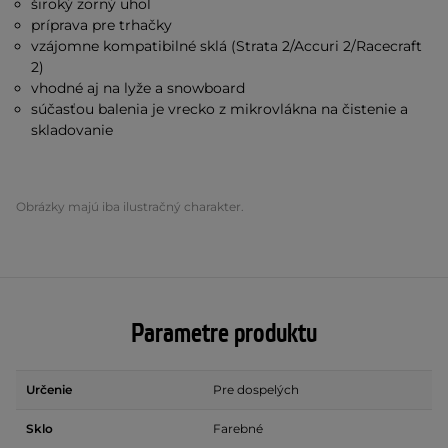
široký zorný uhol
príprava pre trhačky
vzájomne kompatibilné sklá (Strata 2/Accuri 2/Racecraft
2)
vhodné aj na lyže a snowboard
súčasťou balenia je vrecko z mikrovlákna na čistenie a
skladovanie
Obrázky majú iba ilustračný charakter.
Parametre produktu
Určenie
Pre dospelých
Sklo
Farebné