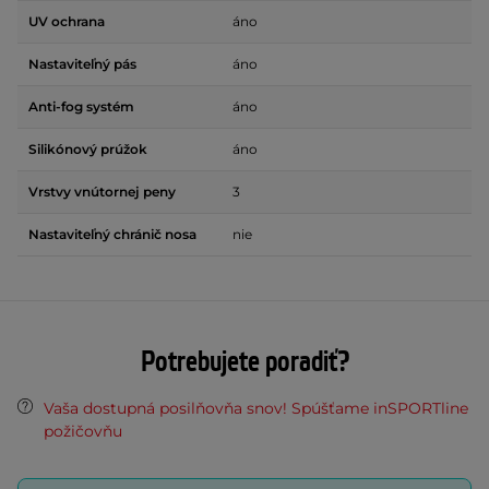
UV ochrana
áno
Nastaviteľný pás
áno
Anti-fog systém
áno
Silikónový prúžok
áno
Vrstvy vnútornej peny
3
Nastaviteľný chránič nosa
nie
Potrebujete poradiť?
Vaša dostupná posilňovňa snov! Spúšťame inSPORTline
požičovňu