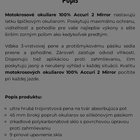
Popis
Motokrosové okuliare 100% Accuri 2 Mirror
nastavujú
latku špičkovým okuliarom. Poskytujú maximálnu ochranu,
viditeľnosť a pohodlie pre vaše najlepšie výkony s ešte
širším zorným poľom ako kedykoľvek predtým.
Vďaka 3-vrstvovej pene a protišmykovému pásiku sedia
presne a pohodlne. Zároveň zaisťuje odvod vlhkosti.
Disponujú tiež aplikáciou proti zahmlievaniu, čím
poskytujú jasný a nerušený výhľad v každej situácii. Kvalitu
motokrosových okuliarov 100% Accuri 2 Mirror
pocítite
pri každej jazde.
Popis produktu:
ultra hrubá trojvrstvová pena na tvár absorbujúca pot
45 mm široký popruh okuliarov so silikónovým pásikom
zrkadlové polykarbonátové sklo s povrchovou úpravou
proti zahmlievaniu
9 pinové upevnenie skla