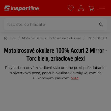
Moto
Moto okuliare
Motokrosové okuliare
IN: M150-1103
Motokrosové okuliare 100% Accuri 2 Mirror -
Torc biela, zrkadlové plexi
Polykarbonátové zrkadlové sklo odolné proti poškriabaniu,
trojvrstvová pena, popruh okuliarov široký 45 mm so
silikónovým pásikom.
viac