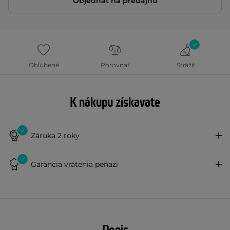
Objednať na predajňu
Obľúbené
Porovnať
Strážiť
K nákupu získavate
Záruka 2 roky
Garancia vrátenia peňazí