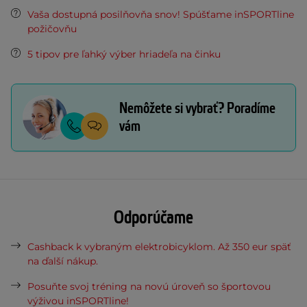
Vaša dostupná posilňovňa snov! Spúšťame inSPORTline
požičovňu
5 tipov pre ľahký výber hriadeľa na činku
Nemôžete si vybrať? Poradíme
vám
Odporúčame
Cashback k vybraným elektrobicyklom. Až 350 eur späť
na ďalší nákup.
Posuňte svoj tréning na novú úroveň so športovou
výživou inSPORTline!