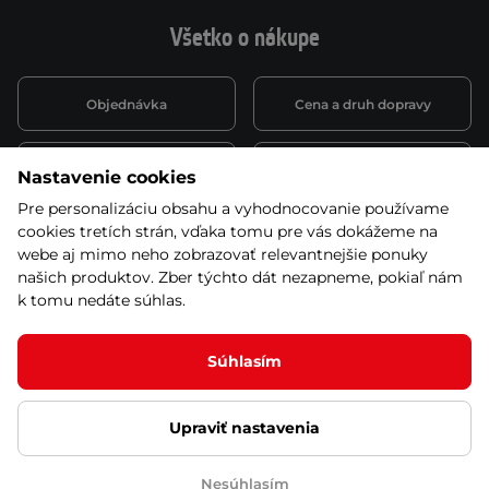
Všetko o nákupe
Objednávka
Cena a druh dopravy
Spôsob platby
Vernostný systém
Nastavenie cookies
Pre personalizáciu obsahu a vyhodnocovanie používame
cookies tretích strán, vďaka tomu pre vás dokážeme na
Montáž a servis
Reklamácie a záruka
webe aj mimo neho zobrazovať relevantnejšie ponuky
našich produktov. Zber týchto dát nezapneme, pokiaľ nám
k tomu nedáte súhlas.
Kariéra
Obchodné podmienky
Súhlasím
Ľutujeme, ale tento produkt už nie je zaradený v
našej ponuke
Upraviť nastavenia
© 2026 Stores inSPORTline SK, s.r.o. Všetky práva vyhradené
Ochrana osobných údajov
Nastavenie cookies
Nesúhlasím