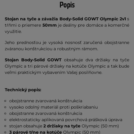
Popis
Stojan na tyče a závažia Body-Solid GOWT Olympic 2v1
s
tŕňmi o priemere
50mm
je deálny pre domáce a komerčné
využitie.
Jeho prednosťou je vysoká nosnosť zaručená obojstranne
zváranou konštrukciou a robustným rámom.
Stojan Body-Solid GOWT
obsahuje dva držiaky na tyče
Olympic a tri párové držiaky na kotúče Olympic a tak bude
veľmi praktickým vybavením Vašej posilňovne.
Technický popis:
obojstranne zvarovaná konštrukcia
vysoko odolný materiál proti poškriabaniu
obojstranne zvarovaná konštrukcia
elektrostaticky aplikovaná povrchová prášková úprava
stojan obsahuje
2 držiaky na tyče
Olympic (50 mm)
3 párové tŕne
na kotúče
Olympic (50 mm)