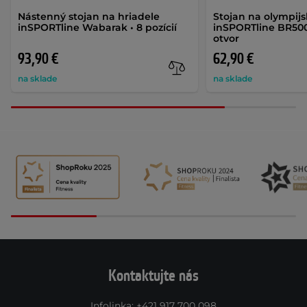
Nástenný stojan na hriadele
Stojan na olympijs
inSPORTline Wabarak • 8 pozícií
inSPORTline BR50
otvor
93,90 €
62,90 €
na sklade
na sklade
Kontaktujte nás
Infolinka
:
+421 917 700 098