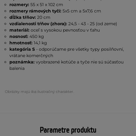
rozmery:
55 x 51 x 102 cm
rozmery rámových tyčí:
5x5 cm a 5x7,6 cm
dĺžka tŕňov:
20 cm
vzdialenosti tŕňov (zhora):
24,5 - 43 - 25 (od zeme)
materiál:
oceľ s vysokou pevnosťou v ťahu
nosnosť:
450 kg
hmotnosť:
14,1 kg
kategória S
- odporúčame pre všetky typy posilňovní,
vrátane komerčných
poznámka:
vyobrazené kotúče a tyče nie sú súčasťou
balenia
Obrázky majú iba ilustračný charakter.
Parametre produktu