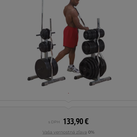
133,90 €
s DPH
Vaša vernostná zľava
0%