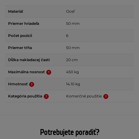
Materiál
Oceľ
Priemer hriadeľa
50 mm
Počet pozícii
6
Priemer tŕňa
50 mm
Dĺžka nakladacej časti
20 cm
Maximálna nosnosť
450 kg
Hmotnosť
14.10 kg
Kategória použitia
Komerčné použitie
Potrebujete poradiť?