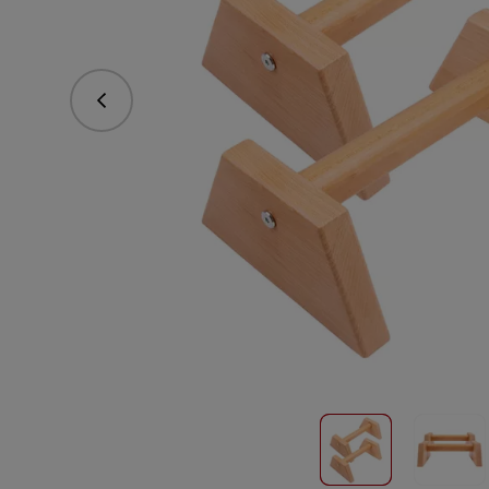
Predchádzajúce