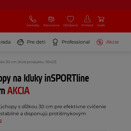
Kontakty
Porovnanie
Obľúbené
Prihlásiť
Košík
rada
Pre deti
Professional
Akcie
lix 30 cm (Kód produktu: 30421)
opy na kľuky inSPORTline
cm
AKCIA
 úchopy s dĺžkou 30 cm pre efektívne cvičenie
, stabilné a disponujú protišmykovým
c