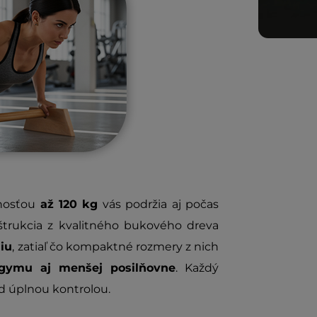
nosťou
až 120 kg
vás podržia aj počas
štrukcia z kvalitného bukového dreva
iu
, zatiaľ čo kompaktné rozmery z nich
gymu aj menšej posilňovne
. Každý
d úplnou kontrolou.