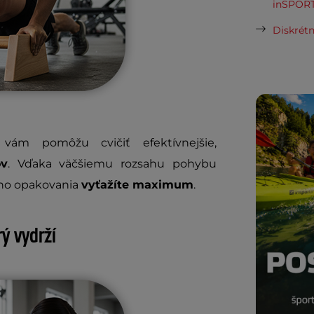
inSPORT
Diskrétn
m
vám pomôžu cvičiť efektívnejšie,
ov
. Vďaka väčšiemu rozsahu pohybu
ého opakovania
vyťažíte maximum
.
ý vydrží