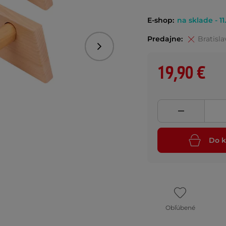
E-shop:
na sklade - 11
Predajne:
Bratisla
Nasledujúce
19,90 €
Do k
Obľúbené