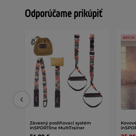
Odporúčame prikúpiť
AKCIA
Predchádzajúce
Závesný posilňovací systém
Kovové
inSPORTline MultiTrainer
inSPOR