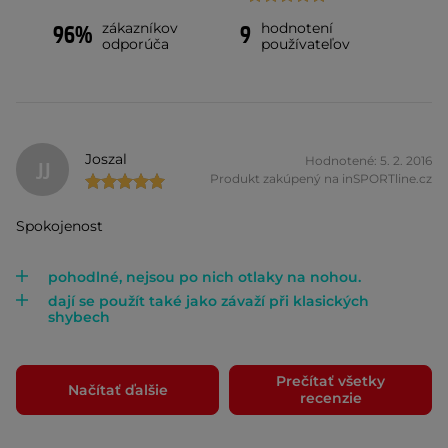
zákazníkov
hodnotení
96%
9
odporúča
používateľov
Joszal
Hodnotené: 5. 2. 2016
JJ
Produkt zakúpený na inSPORTline.cz
Spokojenost
pohodlné, nejsou po nich otlaky na nohou.
dají se použít také jako závaží při klasických
shybech
Prečítať všetky
Načítať ďalšie
recenzie