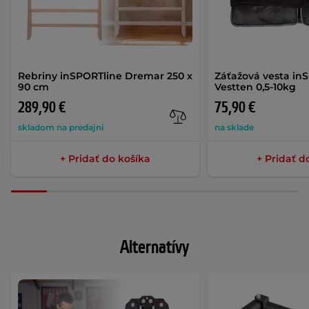
Rebriny inSPORTline Dremar 250 x
Záťažová vesta in
90 cm
Vestten 0,5-10kg
289,90 €
75,90 €
skladom na predajni
na sklade
+ Pridať do košíka
+ Pridať d
Alternatívy