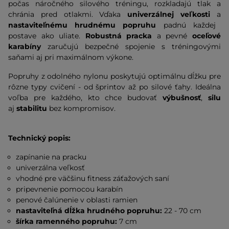
počas náročného silového tréningu, rozkladajú tlak a
chránia pred otlakmi. Vďaka
univerzálnej veľkosti
a
nastaviteľnému hrudnému popruhu
padnú každej
postave ako uliate.
Robustná pracka
a
pevné
oceľové
karabíny
zaručujú bezpečné spojenie s tréningovými
saňami aj pri maximálnom výkone.
Popruhy z odolného nylonu poskytujú optimálnu dĺžku pre
rôzne typy cvičení - od šprintov až po silové ťahy. Ideálna
voľba pre každého, kto chce budovať
výbušnosť
,
silu
aj
stabilitu
bez kompromisov.
Technický popis:
zapínanie na pracku
univerzálna veľkosť
vhodné pre väčšinu fitness záťažových saní
pripevnenie pomocou karabín
penové čalúnenie v oblasti ramien
nastaviteľná dĺžka hrudného popruhu:
22 - 70 cm
šírka ramenného popruhu:
7 cm