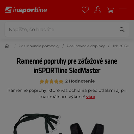
ovanie
Posilňovacie pomôcky
Posilňovacie doplnky
IN: 28150
Ramenné popruhy pre záťažové sane
inSPORTline SledMaster
2 Hodnotenie
Ramenné popruhy, ktoré vás ochránia pred otlakmi aj pri
maximálnom výkone!
viac