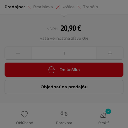
Predajne:
Bratislava
Košice
Trenčín
20,90 €
s DPH
Vaša vernostná zľava
0%
Do košíka
Objednať na predajňu
Obľúbené
Porovnať
Strážiť