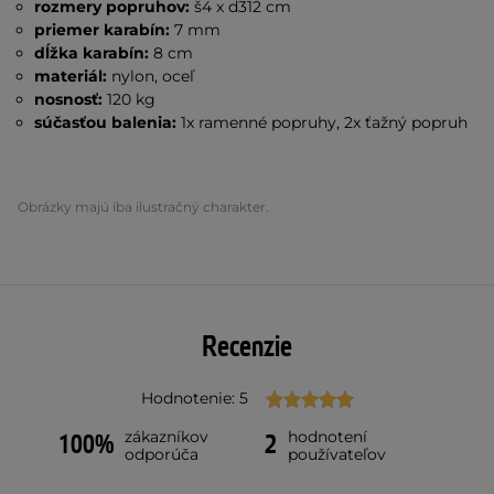
rozmery popruhov:
š4 x d312 cm
priemer karabín:
7 mm
dĺžka karabín:
8 cm
materiál:
nylon, oceľ
nosnosť:
120 kg
súčasťou balenia:
1x
ramenné popruhy, 2x ťažný popruh
Obrázky majú iba ilustračný charakter.
Recenzie
Hodnotenie: 5
zákazníkov
hodnotení
100%
2
odporúča
používateľov