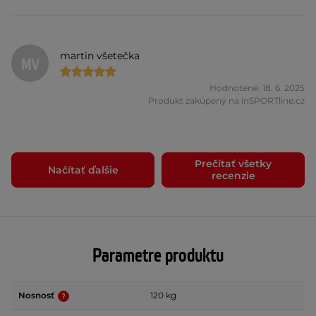
martin všetečka
MV
Hodnotené: 18. 6. 2025
Produkt zakúpený na inSPORTline.cz
Prečítať všetky
Načítať ďalšie
recenzie
Parametre produktu
Nosnosť
120 kg