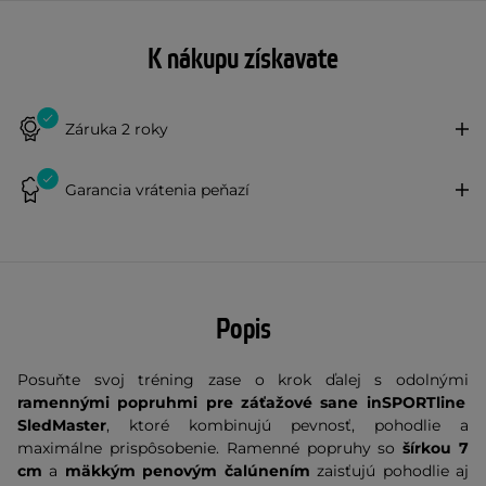
K nákupu získavate
Záruka 2 roky
Garancia vrátenia peňazí
Popis
Posuňte svoj tréning zase o krok ďalej s odolnými
ramennými popruhmi pre záťažové sane
inSPORTline
SledMaster
, ktoré kombinujú pevnosť, pohodlie a
maximálne prispôsobenie. Ramenné popruhy so
šírkou 7
cm
a
mäkkým penovým čalúnením
zaisťujú pohodlie aj