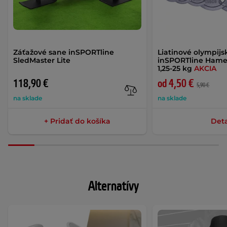
Záťažové sane inSPORTline
Liatinové olympijs
SledMaster Lite
inSPORTline Ham
1,25-25 kg
AKCIA
118,90 €
od 4,50 €
5,90 €
na sklade
na sklade
+ Pridať do košíka
Deta
Alternatívy