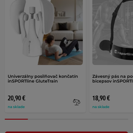
Univerzálny posilňovač končatín
Závesný pás na po
inSPORTline GluteTrain
bicepsov inSPORTli
20,90 €
18,90 €
na sklade
na sklade