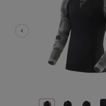
Predchádzajúce