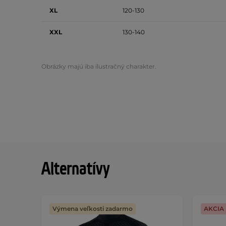
XL
120-130
XXL
130-140
Obrázky majú iba ilustračný charakter.
Alternatívy
Výmena veľkosti zadarmo
AKCIA