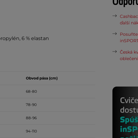
Odpor
Cashbac
ďalší ná
Posuňte 
opylén, 6 % elastan
inSPORT
Česká kv
oblečen
Obvod pása (cm)
68-80
78-90
88-96
94-110