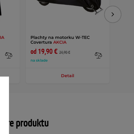
Nasledujú
IA
Plachty na motorku W-TEC
Anato
Covertura
AKCIA
W-TEC
od 19,90 €
8,90 
24,90 €
na sklade
na skla
Detail
tre produktu