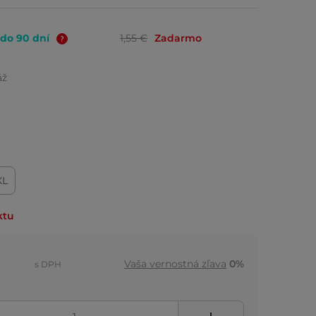
 do 90 dní
1,55 €
Zadarmo
áž
XL
ktu
Vaša vernostná zľava
0%
s DPH