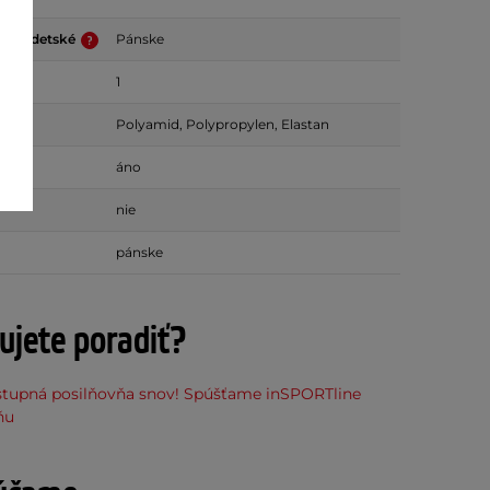
ske/detské
Pánske
1
Polyamid, Polypropylen, Elastan
áno
nie
pánske
ujete poradiť?
stupná posilňovňa snov! Spúšťame inSPORTline
ňu