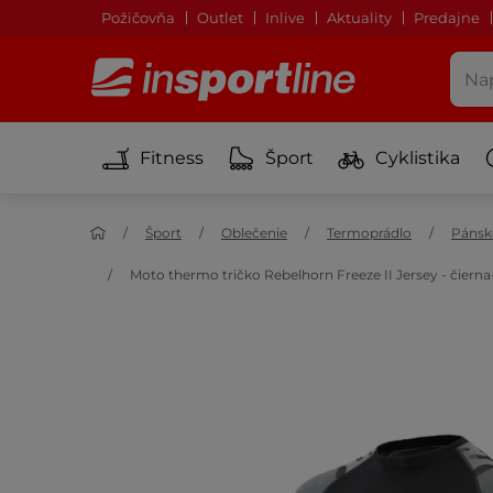
Požičovňa
Outlet
Inlive
Aktuality
Predajne
Fitness
Šport
Cyklistika
Šport
Oblečenie
Termoprádlo
Pánsk
Moto thermo tričko Rebelhorn Freeze II Jersey - čier