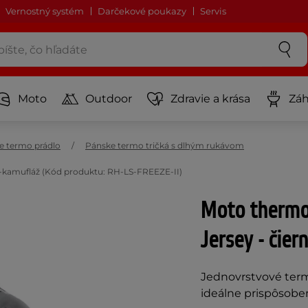
Vernostný systém
Darčekové poukazy
Servis
Moto
Outdoor
Zdravie a krása
Záh
e termo prádlo
Pánske termo tričká s dlhým rukávom
na-kamufláž (Kód produktu: RH-LS-FREEZE-II)
Moto thermo 
Jersey - čie
Jednovrstvové termo
ideálne prispôsoben