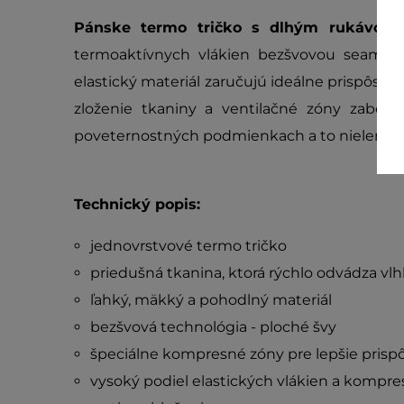
Pánske termo tričko s dlhým rukávom 
termoaktívnych vlákien bezšvovou seamles
elastický materiál zaručujú ideálne prispôsob
zloženie tkaniny a ventilačné zóny zabezp
poveternostných podmienkach a to nielen n
Technický popis:
jednovrstvové termo tričko
priedušná tkanina, ktorá rýchlo odvádza vl
ľahký, mäkký a pohodlný materiál
bezšvová technológia - ploché švy
špeciálne kompresné zóny pre lepšie prisp
vysoký podiel elastických vlákien a kompre