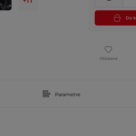
+11
Do k
Obľúbené
Parametre