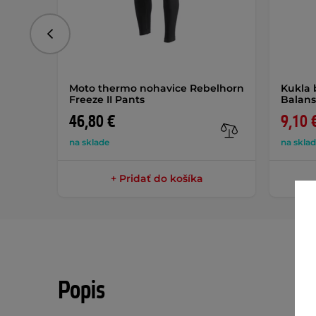
Predchádzajúce
Moto thermo nohavice Rebelhorn
Kukla 
Freeze II Pants
Balan
46,80 €
9,10 
na sklade
na skla
+ Pridať do košíka
Popis