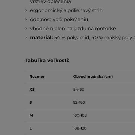
vrstiev oblečenia
ergonomický a priliehavý strih
odolnosť voči pokrčeniu
vhodné nielen na jazdu na motorke
materiál:
54 % polyamid, 40 % mäkký polypr
Tabuľka veľkostí:
Rozmer
Obvod hrudníka (cm)
XS
84-92
S
92-100
M
100-108
L
108-120