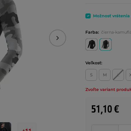
Možnosť vrátenia
Farba:
čierna-kamufl
Nasledujúce
Veľkosť:
S
M
L
Zvoľte variant produ
51,10 €