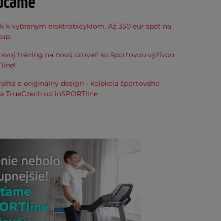
účame
k k vybraným elektrobicyklom. Až 350 eur späť na
kup.
svoj tréning na novú úroveň so športovou výživou
line!
alita a originálny design - kolekcia športového
ia TrueCzech od inSPORTline