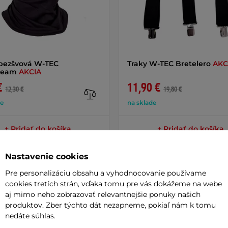
bezšvová W-TEC
Traky W-TEC Bretelero
AKC
seam
AKCIA
€
11,90 €
12,30 €
19,80 €
de
na sklade
+ Pridať do košíka
+ Pridať do košíka
Nastavenie cookies
Pre personalizáciu obsahu a vyhodnocovanie používame
cookies tretích strán, vďaka tomu pre vás dokážeme na webe
aj mimo neho zobrazovať relevantnejšie ponuky našich
Parame
produktov. Zber týchto dát nezapneme, pokiaľ nám k tomu
nedáte súhlas.