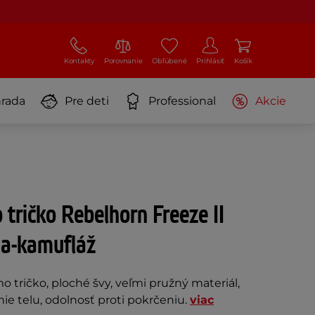
Kontakty
Porovnanie
Obľúbené
Prihlásiť
Košík
rada
Pre deti
Professional
Akcie
tričko Rebelhorn Freeze II
rna-kamufláž
 tričko, ploché švy, veľmi pružný materiál,
ie telu, odolnosť proti pokrčeniu.
viac