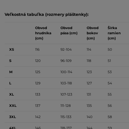
Veľkostná tabuľka (rozmery pláštenky):
Obvod
Obvod
Obvod
Šírka
hrudníka
pása (cm)
bokov
ramien
(cm)
(cm)
(cm)
XS
116
92-104
114
50
S
120
96-109
118
51
M
125
100-114
123
53
L
129
103-118
127
54
XL
133
107-123
131
55
XXL
137
111-128
135
56
3XL
142
115-133
140
58
4XL
146
118-137
144
59