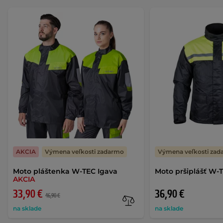
AKCIA
Výmena veľkosti zadarmo
Výmena veľkosti za
Moto pláštenka W-TEC Igava
Moto pršiplášť W-
AKCIA
33,90 €
36,90 €
46,90 €
na sklade
na sklade