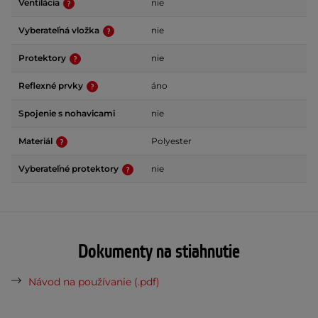
Ventilácia
nie
Vyberateľná vložka
nie
Protektory
nie
Reflexné prvky
áno
Spojenie s nohavicami
nie
Materiál
Polyester
Vyberateľné protektory
nie
Dokumenty na stiahnutie
Návod na používanie (.pdf)