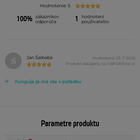
Hodnotenie: 5
zákazníkov
hodnotení
100%
1
odporúča
používateľov
Jan Šalbaba
Hodnotené: 23. 7. 2026
JŠ
Produkt zakúpený na inSPORTline.cz
Funguje já má vše v pořádku
Parametre produktu