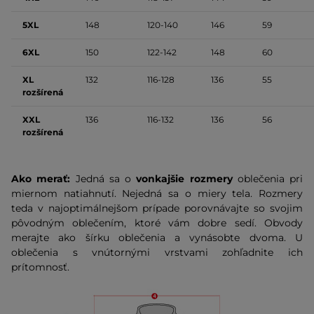
5XL
148
120-140
146
59
6XL
150
122-142
148
60
XL
132
116-128
136
55
rozšírená
XXL
136
116-132
136
56
rozšírená
Ako merať:
Jedná sa o
vonkajšie rozmery
oblečenia pri
miernom natiahnutí. Nejedná sa o miery tela. Rozmery
teda v najoptimálnejšom prípade porovnávajte so svojim
pôvodným oblečením, ktoré vám dobre sedí. Obvody
merajte ako šírku oblečenia a vynásobte dvoma. U
oblečenia s vnútornými vrstvami zohľadnite ich
prítomnosť.