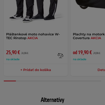
Pláštenkové moto nohavice W-
Plachty na motor
TEC Rinstop
AKCIA
Covertura
AKCIA
25,90 €
od 19,90 €
31,90 €
24,90 €
na sklade
na sklade
+ Pridať do košíka
Deta
Alternatívy