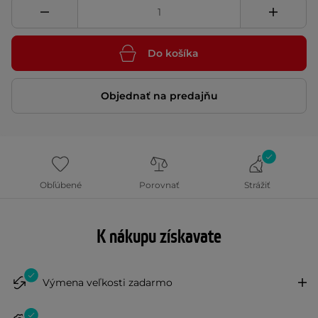
Do košíka
Objednať na predajňu
Obľúbené
Porovnať
Strážiť
K nákupu získavate
Výmena veľkosti zadarmo