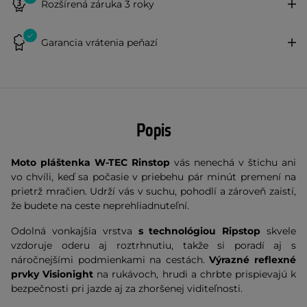
Rozšírená záruka 3 roky
Garancia vrátenia peňazí
Popis
Moto pláštenka W-TEC Rinstop
vás nenechá v štichu ani
vo chvíli, keď sa počasie v priebehu pár minút premení na
prietrž mračien. Udrží vás v suchu, pohodlí a zároveň zaistí,
že budete na ceste neprehliadnuteľní.
Odolná vonkajšia vrstva
s technológiou Ripstop
skvele
vzdoruje oderu aj roztrhnutiu, takže si poradí aj s
náročnejšími podmienkami na cestách.
Výrazné reflexné
prvky Visionight
na rukávoch, hrudi a chrbte prispievajú k
bezpečnosti pri jazde aj za zhoršenej viditeľnosti.