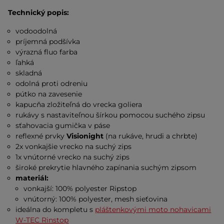
Technický popis:
vodoodolná
príjemná podšívka
výrazná fluo farba
ľahká
skladná
odolná proti odreniu
pútko na zavesenie
kapucňa zložiteľná do vrecka goliera
rukávy s nastaviteľnou šírkou pomocou suchého zipsu
sťahovacia gumička v páse
reflexné prvky
Visionight
(na rukáve, hrudi a chrbte)
2x vonkajšie vrecko na suchý zips
1x vnútorné vrecko na suchý zips
široké prekrytie hlavného zapínania suchým zipsom
materiál:
vonkajší: 100% polyester Ripstop
vnútorný: 100% polyester, mesh sieťovina
ideálna do kompletu s
pláštenkovými moto nohavicami
W-TEC Rinstop