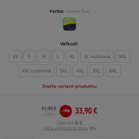
Farba:
čierna-fluo
Veľkosť:
XS
S
M
L
XL
XL rozšírená
XXL
XXL rozšírená
3XL
4XL
5XL
6XL
Zvoľte variant produktu
41,90 €
33,90 €
-19%
s DPH
Ušetríte
8 €
Vaša vernostná zľava
0%