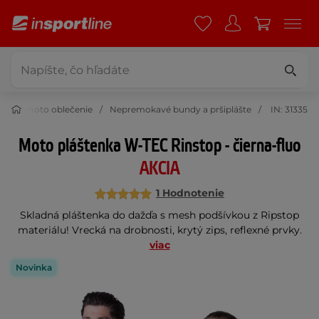
kavé moto oblečenie
Nepremokavé bundy a pršiplášte
IN: 31335
Moto pláštenka W-TEC Rinstop - čierna-fluo
AKCIA
1 Hodnotenie
Skladná pláštenka do dažďa s mesh podšívkou z Ripstop
materiálu! Vrecká na drobnosti, krytý zips, reflexné prvky.
viac
Novinka