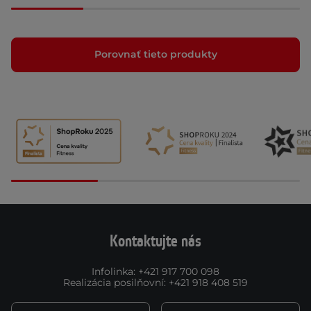
Porovnať tieto produkty
Kontaktujte nás
Infolinka
:
+421 917 700 098
Realizácia posilňovní
:
+421 918 408 519