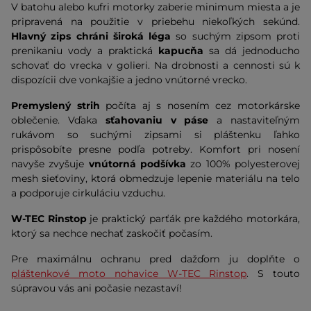
V batohu alebo kufri motorky zaberie minimum miesta a je
pripravená na použitie v priebehu niekoľkých sekúnd.
Hlavný zips chráni široká léga
so suchým zipsom proti
prenikaniu vody a praktická
kapucňa
sa dá jednoducho
schovať do vrecka v golieri. Na drobnosti a cennosti sú k
dispozícii dve vonkajšie a jedno vnútorné vrecko.
Premyslený strih
počíta aj s nosením cez motorkárske
oblečenie. Vďaka
sťahovaniu v páse
a nastaviteľným
rukávom so suchými zipsami si pláštenku ľahko
prispôsobíte presne podľa potreby. Komfort pri nosení
navyše zvyšuje
vnútorná podšívka
zo 100% polyesterovej
mesh sieťoviny, ktorá obmedzuje lepenie materiálu na telo
a podporuje cirkuláciu vzduchu.
W-TEC Rinstop
je praktický parťák pre každého motorkára,
ktorý sa nechce nechať zaskočiť počasím.
Pre maximálnu ochranu pred dažďom ju doplňte o
pláštenkové moto nohavice W-TEC Rinstop
. S touto
súpravou vás ani počasie nezastaví!