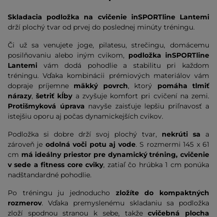
Skladacia podložka na cvičenie inSPORTline Lantemi
drží plochý tvar od prvej do poslednej minúty tréningu.
Či už sa venujete joge, pilatesu, strečingu, domácemu
posilňovaniu alebo iným cvikom,
podložka inSPORTline
Lantemi
vám dodá pohodlie a stabilitu pri každom
tréningu. Vďaka kombinácii prémiových materiálov vám
dopraje príjemne
mäkký povrch
, ktorý
pomáha tlmiť
nárazy
,
šetriť kĺby
a zvyšuje komfort pri cvičení na zemi.
Protišmyková úprava
navyše zaisťuje lepšiu priľnavosť a
istejšiu oporu aj počas dynamickejších cvikov.
Podložka si dobre drží svoj plochý tvar,
nekrúti sa
a
zároveň je
odolná voči potu aj vode
. S rozmermi 145 x 61
cm
má ideálny priestor pre dynamický tréning, cvičenie
v sede a fitness core cviky
, zatiaľ čo hrúbka 1 cm ponúka
nadštandardné pohodlie.
Po tréningu ju jednoducho
zložíte do kompaktných
rozmerov
. Vďaka premyslenému skladaniu sa podložka
zloží spodnou stranou k sebe, takže
cvičebná plocha