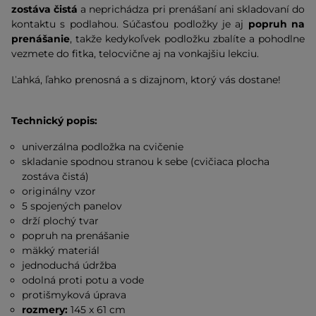
zostáva čistá
a neprichádza pri prenášaní ani skladovaní do
kontaktu s podlahou. Súčasťou podložky je aj
popruh na
prenášanie
, takže kedykoľvek podložku zbalíte a pohodlne
vezmete do fitka, telocvične aj na vonkajšiu lekciu.
Ľahká, ľahko prenosná a s dizajnom, ktorý vás dostane!
Technický popis:
univerzálna podložka na cvičenie
skladanie spodnou stranou k sebe (cvičiaca plocha
zostáva čistá)
originálny vzor
5 spojených panelov
drží plochý tvar
popruh na prenášanie
mäkký materiál
jednoduchá údržba
odolná proti potu a vode
protišmyková úprava
rozmery:
145 x 61 cm