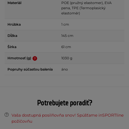
Materiál
POE (pružný elastomer), EVA
pena, TPE (Termoplasický
elastomér)
Hrúbka
1 cm
Dĺžka
145 cm
Šírka
61 cm
Hmotnosť (g)
1030 g
Popruhy súčasťou balenia
áno
Potrebujete poradiť?
Vaša dostupná posilňovňa snov! Spúšťame inSPORTline
požičovňu