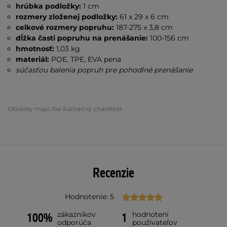
hrúbka podložky:
1 cm
rozmery zloženej podložky:
61 x 29 x 6 cm
celkové rozmery popruhu:
187-275 x 3,8 cm
dĺžka časti popruhu na prenášanie:
100-156 cm
hmotnosť:
1,03 kg
materiál:
POE, TPE, EVA pena
súčasťou balenia popruh pre pohodlné prenášanie
Obrázky majú iba ilustračný charakter.
Recenzie
Hodnotenie: 5
zákazníkov
hodnotení
100%
1
odporúča
používateľov