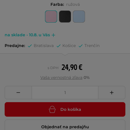
Farba:
ružová
na sklade - 10.8. u Vás
Predajne:
Bratislava
Košice
Trenčín
24,90 €
s DPH
Vaša vernostná zľava
0%
Do košíka
Objednať na predajňu