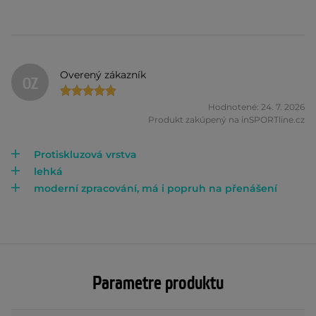
Overený zákazník
OZ
Hodnotené: 24. 7. 2026
Produkt zakúpený na inSPORTline.cz
Protiskluzová vrstva
lehká
moderní zpracování, má i popruh na přenášení
Parametre produktu