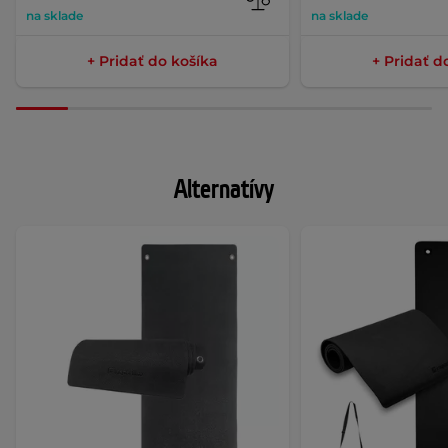
na sklade
na sklade
+ Pridať do košíka
+ Pridať d
Alternatívy