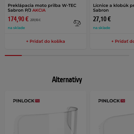
Preklápacia moto prilba W-TEC
Lícnice a klobúk p
Sabron P/J
AKCIA
Sabron
174,90 €
27,10 €
209,90 €
na sklade
na sklade
+ Pridať do košíka
+ Pridať d
Alternatívy