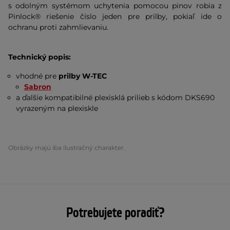
s odolným systémom uchytenia pomocou pinov robia z
Pinlock® riešenie číslo jeden pre prilby, pokiaľ ide o
ochranu proti zahmlievaniu.
Technický popis:
vhodné pre
prilby W-TEC
Sabron
a ďalšie kompatibilné plexisklá prilieb s kódom DKS690
vyrazeným na plexiskle
Obrázky majú iba ilustračný charakter.
Potrebujete poradiť?