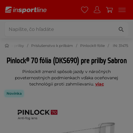
Moto prilby
Príslušenstvo k prilbám
Pinlock® fólie
IN: 31475
Pinlock® 70 fólia (DKS690) pre prilby Sabron
Pinlock® zmenil spôsob jazdy v náročných
poveternostných podmienkach vďaka oceňovanej
technológii proti zahmlievaniu.
viac
Novinka