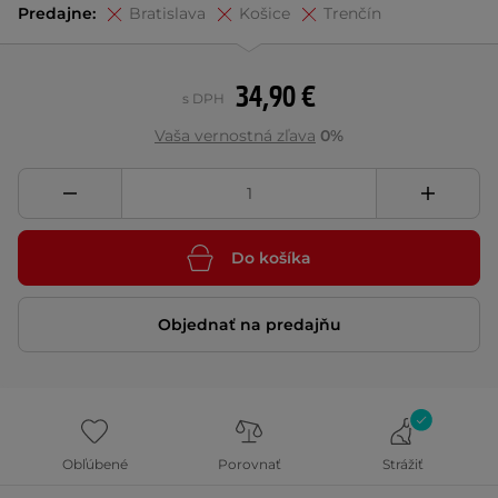
Predajne:
Bratislava
Košice
Trenčín
34,90 €
s DPH
Vaša vernostná zľava
0%
Do košíka
Objednať na predajňu
Obľúbené
Porovnať
Strážiť