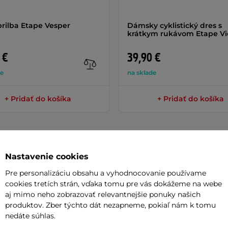
prilba Etape Vesper
Dámsky cyklistický dres s
krátkym rukávom Etape Vi
 €
39,90 €
de
na sklade
+ Pridať do košíka
+ Pridať do košíka
Nastavenie cookies
Pre personalizáciu obsahu a vyhodnocovanie používame
Parame
cookies tretích strán, vďaka tomu pre vás dokážeme na webe
aj mimo neho zobrazovať relevantnejšie ponuky našich
produktov. Zber týchto dát nezapneme, pokiaľ nám k tomu
ice ideálne do horúcich letných dní,
nedáte súhlas.
Gélové výp