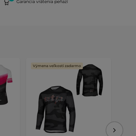
Garancia vrátenia peňazí
Výmena veľkosti zadarmo
Výmen
Nasledujú