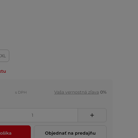
XXL
ktu
Vaša vernostná zľava
0%
s DPH
ošíka
Objednať na predajňu