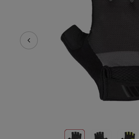
Predchádzajúce