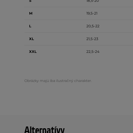
S
18,5-20
M
19,5-21
L
20,5-22
XL
21,5-23
XXL
22,5-24
Obrázky majú iba ilustračný charakter.
Alternatívy