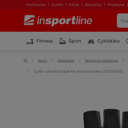
Požičovňa
Outlet
Inlive
Aktuality
Predajne
Fitness
Šport
Cyklistika
Šport
Oblečenie
Športové oblečenie
Cyklo rukavice Etape Air (Kód produktu: ET2026310)