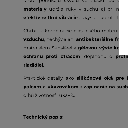
ktoré ponúkajú skvelú ventiláciu, pohodli
materiály
udržia ruky v suchu aj pri nároč
efektívne tlmí vibrácie
a zvyšuje komfort.
Chrbát z kombinácie elastického materiálu a 
vzduchu
, nechýba ani
antibakteriálne froté
materiálom Sensifeel a
gélovou výstelkou G
ochranu proti otrasom
, doplnenú o
prot
riadidiel
.
Praktické detaily ako
silikónové oká pre 
palcom a ukazovákom
a
zapínanie na such
dlhú životnosť rukavíc.
Technický popis: