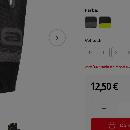
Farba:
Nasledujúce
Veľkosť:
M
L
XL
Zvoľte variant produ
12,50 €
Do k