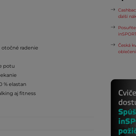
Cashbac
ďalší ná
Posuňte 
inSPORT
Česká kv
 otočné radenie
oblečen
ie potu
iekanie
0 % elastan
king aj fitness