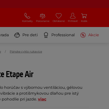
Kontakty
Porovnanie
Obľúbené
Prihlásiť
Košík
rada
Pre deti
Professional
Akcie
e
Pánske cyklo rukavice
ce Etape Air
do horúčav s výbornou ventiláciou, gélovou
vibrácie a protišmykovou dlaňou pre istý
pohodlie pri jazde.
viac