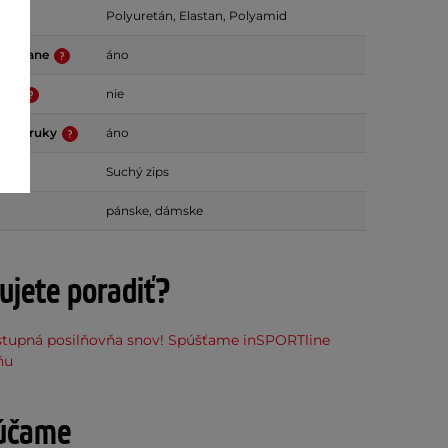
Polyuretán, Elastan, Polyamid
vé dlane
áno
rvky
nie
hrbte ruky
áno
Suchý zips
pánske, dámske
ujete poradiť?
stupná posilňovňa snov! Spúšťame inSPORTline
ňu
účame