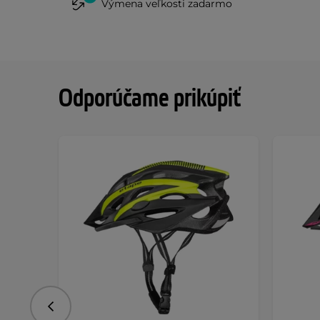
Výmena veľkosti zadarmo
Odporúčame prikúpiť
Predchádzajúce