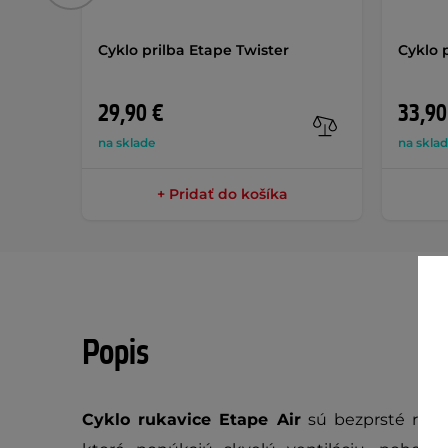
Cyklo prilba Etape Twister
Cyklo 
29,90 €
33,90
na sklade
na skla
+ Pridať do košíka
Popis
Cyklo rukavice Etape Air
sú bezprsté rukav