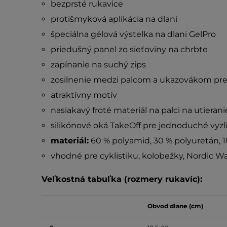
bezprsté rukavice
protišmyková aplikácia na dlani
špeciálna gélová výstelka na dlani GelPro
priedušný panel zo sieťoviny na chrbte
zapínanie na suchý zips
zosilnenie medzi palcom a ukazovákom pre
atraktívny motív
nasiakavý froté materiál na palci na utieran
silikónové oká TakeOff pre jednoduché vyzl
materiál:
60 % polyamid, 30 % polyuretán, 1
vhodné pre cyklistiku, kolobežky, Nordic Wal
Veľkostná tabuľka (rozmery rukavíc):
Obvod dlane (cm)