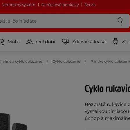
Vernostný systém
Darčekové poukazy
Servis
Moto
Outdoor
Zdravie a krása
Záh
In-line a cyklo oblečenie
Cyklo oblečenie
Pánske cyklo oblečeni
Cyklo rukavi
Bezprsté rukavice 
výstelkou tlmiacou 
úchop a maximálne 