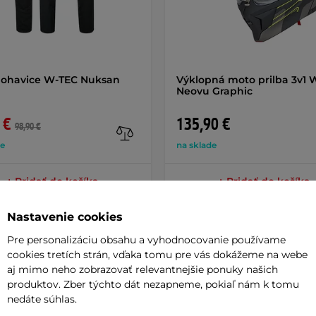
nohavice W-TEC Nuksan
Výklopná moto prilba 3v1 
Neovu Graphic
 €
135,90 €
98,90 €
de
na sklade
+ Pridať do košíka
+ Pridať do košíka
Nastavenie cookies
Pre personalizáciu obsahu a vyhodnocovanie používame
cookies tretích strán, vďaka tomu pre vás dokážeme na webe
aj mimo neho zobrazovať relevantnejšie ponuky našich
produktov. Zber týchto dát nezapneme, pokiaľ nám k tomu
Parame
nedáte súhlas.