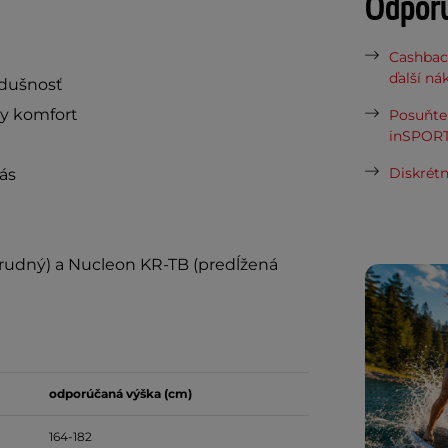
Odpor
Cashbac
ďalší ná
edušnosť
y komfort
Posuňte 
inSPORT
Diskrétn
ás
rudný) a Nucleon KR-TB (predĺžená
odporúčaná výška (cm)
164-182