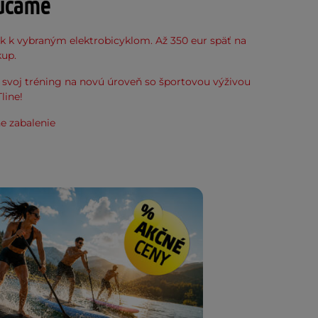
účame
k k vybraným elektrobicyklom. Až 350 eur späť na
kup.
svoj tréning na novú úroveň so športovou výživou
line!
e zabalenie