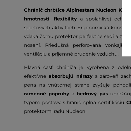
Chránič chrbtice
Alpinestars Nucleon KR-C
hmotnosti
,
flexibility
a spoľahlivej ochran
športových aktivitách. Ergonomická konštruk
vďaka čomu protektor perfektne sedí a zais
nosení. Priedušná perforovaná vonkajšia
ventiláciu a príjemné prúdenie vzduchu.
Hlavná časť chrániča je vyrobená z odoln
efektívne
absorbujú nárazy
a zároveň zacho
pena na vnútornej strane zvyšuje pohodli
ramenné popruhy
a
bedrový pás
umožňujú
typom postavy. Chránič spĺňa certifikáciu
C
protektormi radu Nucleon.