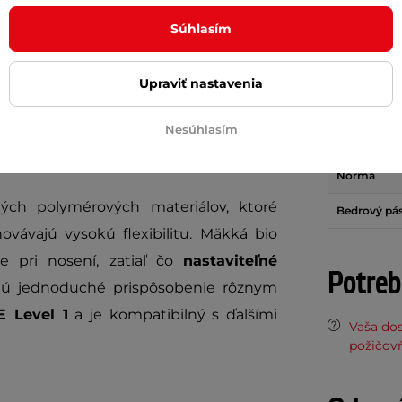
Súhlasím
ell
ponúka ideálnu kombináciu
nízkej
Materiál
y pri jazde na motocykli aj ďalších
Nastaviteľn
Upraviť nastavenia
cia rešpektuje prirodzený tvar chrbta,
Ochrana
ťuje
maximálny komfort
aj pri dlhšom
Nesúhlasím
 vrstva navyše podporuje efektívnu
Lamely
Norma
ých polymérových materiálov, ktoré
Bedrový pá
vávajú vysokú flexibilitu. Mäkká bio
e pri nosení, zatiaľ čo
nastaviteľné
Potreb
 jednoduché prispôsobenie rôznym
E Level 1
a je kompatibilný s ďalšími
Vaša do
požičov