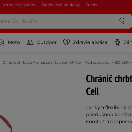
Vernostný systém
Darčekové poukazy
Servis
Moto
Outdoor
Zdravie a krása
Záh
Chránič chrbtice Alpinestars Nucleon KR-Cell (Kód produktu: M160-269-
Chránič chrb
Cell
Ľahký a flexibilný 
priedušnou konštru
komfort a bezpečno