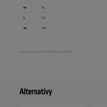
M
94
L
102
XL
108
Obrázky majú iba ilustračný charakter.
Alternatívy