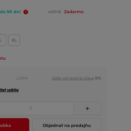
 do 90 dní
4,50 €
Zadarmo
L
XL
ktu
Vaša vernostná zľava
0%
s DPH
ítať splátky
ošíka
Objednať na predajňu