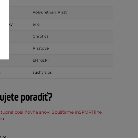
Polyurethan, Plast
é pásky
áno
Chrbtica
Plastové
EN 1621-1
s
suchý zips
ujete poradiť?
stupná posilňovňa snov! Spúšťame inSPORTline
ňu