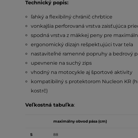
Technický popis:
ľahký a flexibilný chránič chrbtice
vonkajšia perforovaná vrstva zaisťujúca pri
spodná vrstva z mäkkej peny pre maximáln
ergonomický dizajn rešpektujúci tvar tela
nastaviteľné ramenné popruhy a bedrový p
upevnenie na suchý zips
vhodný na motocykle aj športové aktivity
kompatibilný s protektorom Nucleon KR (h
kostrč)
Veľkostná tabuľka
:
maximálny obvod pása (cm)
S
88