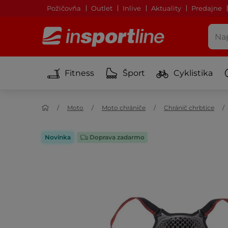
Požičovňa
Outlet
Inlive
Aktuality
Predajne
Fitness
Šport
Cyklistika
Moto
Moto chrániče
Chránič chrbtice
Novinka
Doprava zadarmo