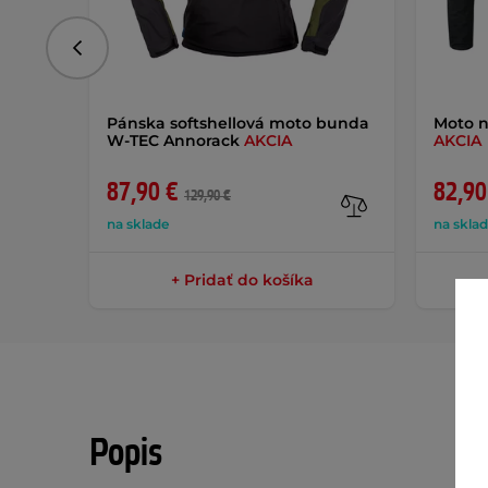
Predchádzajúce
Pánska softshellová moto bunda
Moto 
W-TEC Annorack
AKCIA
AKCIA
87,90 €
82,90
129,90 €
na sklade
na skla
+ Pridať do košíka
Popis