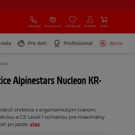
Kontakty
Porovnanie
Obľúbené
Prihlásiť
Košík
rada
Pre deti
Professional
Akcie
MAIN)
tice Alpinestars Nucleon KR-
chránič chrbtice s ergonomickým tvarom,
kciou a CE Level 1 ochranou pre maximálny
sť pri jazde.
viac