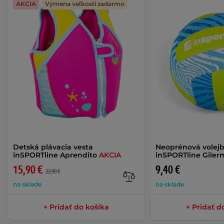
AKCIA
Výmena veľkosti zadarmo
Detská plávacia vesta
Neoprénová volejb
inSPORTline Aprendito
AKCIA
inSPORTline Gilerm
15,90 €
9,40 €
22,90 €
na sklade
na sklade
+ Pridať do košíka
+ Pridať d