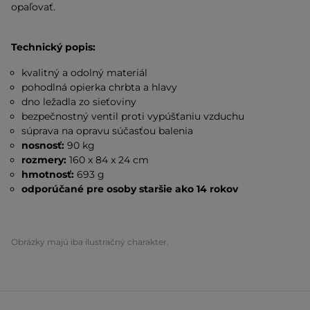
opaľovať.
Technický popis:
kvalitný a odolný materiál
pohodlná opierka chrbta a hlavy
dno ležadla zo sieťoviny
bezpečnostný ventil proti vypúšťaniu vzduchu
súprava na opravu súčasťou balenia
nosnosť:
90 kg
rozmery:
160 x 84 x 24 cm
hmotnosť:
693 g
odporúčané pre osoby staršie ako 14 rokov
Obrázky majú iba ilustračný charakter.