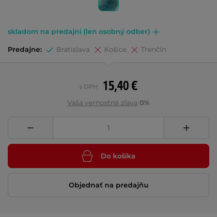
skladom na predajni (len osobný odber)
Predajne:
Bratislava
Košice
Trenčín
15,40 €
s DPH
Vaša vernostná zľava
0%
Do košíka
Objednať na predajňu