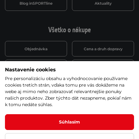
Blog inSPORTline
Aktuality
Všetko o nákupe
Objednávka
Cena a druh dopravy
Spôsob platby
Vernostný systém
Nastavenie cookies
Pre personalizáciu obsahu a vyhodnocovanie používame
cookies tretích strán, vďaka tomu pre vás dokážeme na
Montáž a servis
Reklamácie a záruka
webe aj mimo neho zobrazovať relevantnejšie ponuky
našich produktov. Zber týchto dát nezapneme, pokiaľ nám
k tomu nedáte súhlas.
Kariéra
Obchodné podmienky
Súhlasím