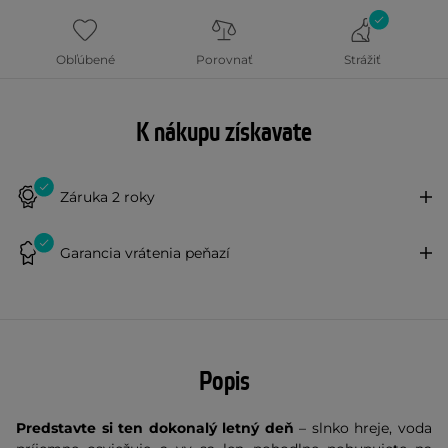
Obľúbené
Porovnať
Strážiť
K nákupu získavate
Záruka 2 roky
Garancia vrátenia peňazí
Popis
Predstavte si ten dokonalý letný deň
– slnko hreje, voda