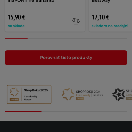
inSPORTline Banarito
Bestway
15,90 €
17,10 €
na sklade
skladom na predajni
Porovnať tieto produkty