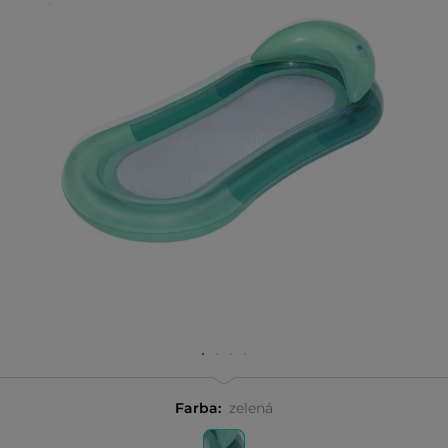
Farba:
zelená