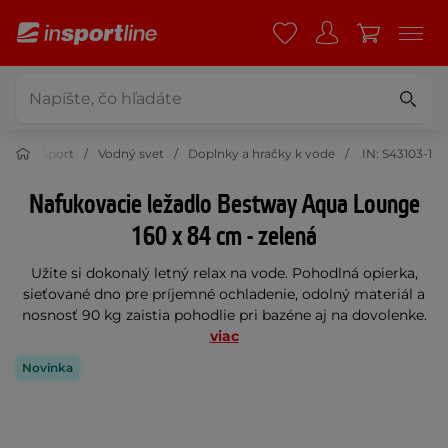
Šport
Vodný svet
Doplnky a hračky k vode
IN: S43103-1
Nafukovacie ležadlo Bestway Aqua Lounge
160 x 84 cm - zelená
Užite si dokonalý letný relax na vode. Pohodlná opierka,
sieťované dno pre príjemné ochladenie, odolný materiál a
nosnosť 90 kg zaistia pohodlie pri bazéne aj na dovolenke.
viac
Novinka