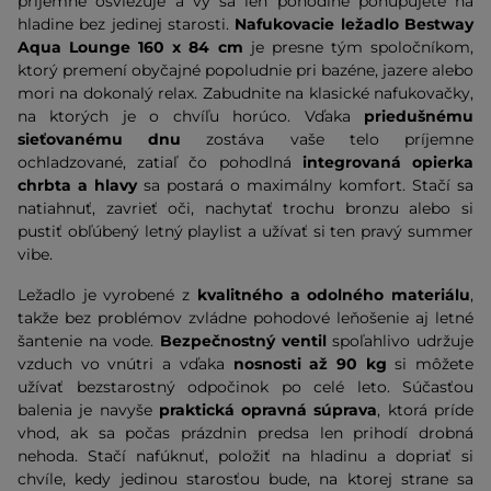
príjemne osviežuje a vy sa len pohodlne pohupujete na
hladine bez jedinej starosti.
Nafukovacie ležadlo Bestway
Aqua Lounge 160 x 84 cm
je presne tým spoločníkom,
ktorý premení obyčajné popoludnie pri bazéne, jazere alebo
mori na dokonalý relax. Zabudnite na klasické nafukovačky,
na ktorých je o chvíľu horúco. Vďaka
priedušnému
sieťovanému dnu
zostáva vaše telo príjemne
ochladzované, zatiaľ čo pohodlná
integrovaná opierka
chrbta a hlavy
sa postará o maximálny komfort. Stačí sa
natiahnuť, zavrieť oči, nachytať trochu bronzu alebo si
pustiť obľúbený letný playlist a užívať si ten pravý summer
vibe.
Ležadlo je vyrobené z
kvalitného a odolného materiálu
,
takže bez problémov zvládne pohodové leňošenie aj letné
šantenie na vode.
Bezpečnostný ventil
spoľahlivo udržuje
vzduch vo vnútri a vďaka
nosnosti až 90 kg
si môžete
užívať bezstarostný odpočinok po celé leto. Súčasťou
balenia je navyše
praktická opravná súprava
, ktorá príde
vhod, ak sa počas prázdnin predsa len prihodí drobná
nehoda. Stačí nafúknuť, položiť na hladinu a dopriať si
chvíle, kedy jedinou starosťou bude, na ktorej strane sa