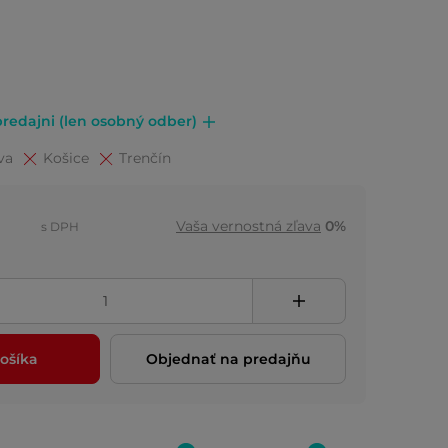
redajni (len osobný odber)
va
Košice
Trenčín
Vaša vernostná zľava
0%
s DPH
ošíka
Objednať na predajňu