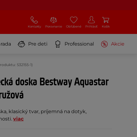
Kontakty
Porovnanie
Obľúbené
Prihlásiť
Košík
rada
Pre deti
Professional
Akcie
oduktu: S32155-1)
ecká doska Bestway Aquastar
ružová
a, klasický tvar, príjemná na dotyk,
nosti.
viac