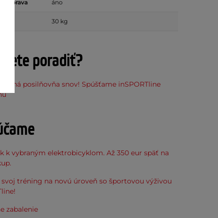
vá úprava
áno
30 kg
ujete poradiť?
stupná posilňovňa snov! Spúšťame inSPORTline
ňu
účame
k k vybraným elektrobicyklom. Až 350 eur späť na
kup.
svoj tréning na novú úroveň so športovou výživou
line!
e zabalenie