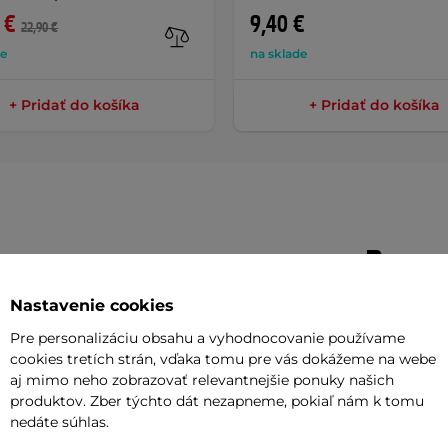
 €
9,40 €
22,90 €
de
na sklade
+ Pridať do košíka
+ Pridať do košíka
Parame
Nastavenie cookies
 Swim Safe
je skvelou pomôckou pre
Materiál
Pre personalizáciu obsahu a vyhodnocovanie používame
cookies tretích strán, vďaka tomu pre vás dokážeme na webe
otu vo vode. Poskytuje
potrebnú oporu
Dĺžka
aj mimo neho zobrazovať relevantnejšie ponuky našich
a deťom osvojiť si správnu techniku
produktov. Zber týchto dát nezapneme, pokiaľ nám k tomu
Hrúbka
 Vďaka
ergonomickému tvaru
sa ľahko
nedáte súhlas.