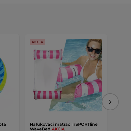
AKCIA
Nasledujú
pta
Nafukovací matrac inSPORTline
Fitnes
WaveBed
AKCIA
Bench