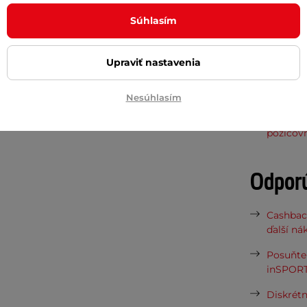
jšiemu pobytu v bazéne.
Protišmyko
Súhlasím
Nosnosť
a odolného materiálu
, ktorý vydrží
i, ktoré už zvládajú pohyb vo vode s
Upraviť nastavenia
zručnosti. Či už pri plaveckom výcviku
Potreb
tar Swim Safe
pomôže deťom získať
Nesúhlasím
Vaša do
požičov
Odpor
Cashbac
ďalší ná
Posuňte 
inSPORT
Diskrétn