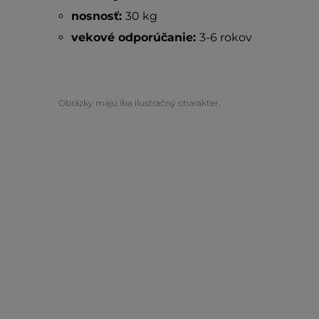
nosnosť:
30 kg
vekové odporúčanie:
3-6 rokov
Obrázky majú iba ilustračný charakter.