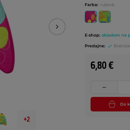
Farba:
ružová
Nasledujúce
E-shop:
skladom na p
Predajne:
Bratisla
6,80 €
Do k
+2