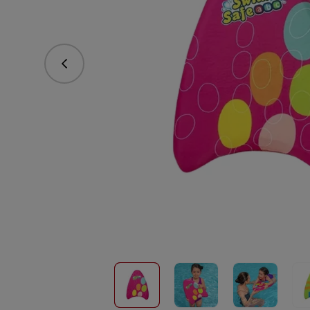
Predchádzajúce