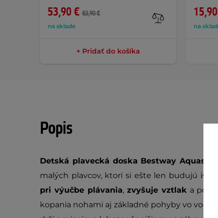
53,90 €
15,90
63,90 €
na sklade
na skla
+ Pridať do košíka
Popis
Detská plavecká doska Bestway Aquastar
malých plavcov, ktorí si ešte len budujú ist
pri výučbe plávania
,
zvyšuje vztlak
a pomáh
kopania nohami aj základné pohyby vo vode.