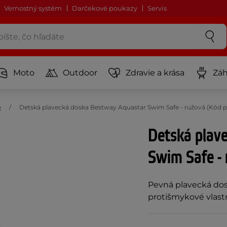
Vernostný systém
Darčekové poukazy
Servis
Moto
Outdoor
Zdravie a krása
Záh
e
Detská plavecká doska Bestway Aquastar Swim Safe - ružová (Kód pr
Detská plav
Swim Safe - 
Pevná plavecká dosk
protišmykové vlast