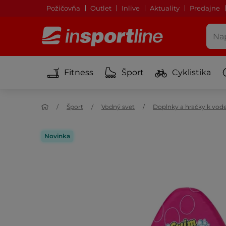
Požičovňa
Outlet
Inlive
Aktuality
Predajne
Fitness
Šport
Cyklistika
Šport
Vodný svet
Doplnky a hračky k vod
Novinka