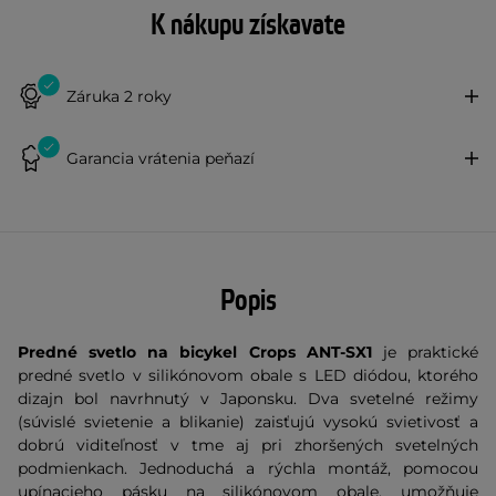
K nákupu získavate
Záruka 2 roky
Garancia vrátenia peňazí
Popis
Predné svetlo na bicykel Crops ANT-SX1
je praktické
predné svetlo v silikónovom obale s LED diódou, ktorého
dizajn bol navrhnutý v Japonsku. Dva svetelné režimy
(súvislé svietenie a blikanie) zaisťujú vysokú svietivosť a
dobrú viditeľnosť v tme aj pri zhoršených svetelných
podmienkach. Jednoduchá a rýchla montáž, pomocou
upínacieho pásku na silikónovom obale, umožňuje