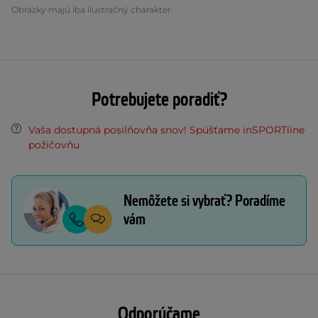
Obrázky majú iba ilustračný charakter.
Potrebujete poradiť?
Vaša dostupná posilňovňa snov! Spúšťame inSPORTline
požičovňu
Nemôžete si vybrať? Poradíme
vám
Odporúčame