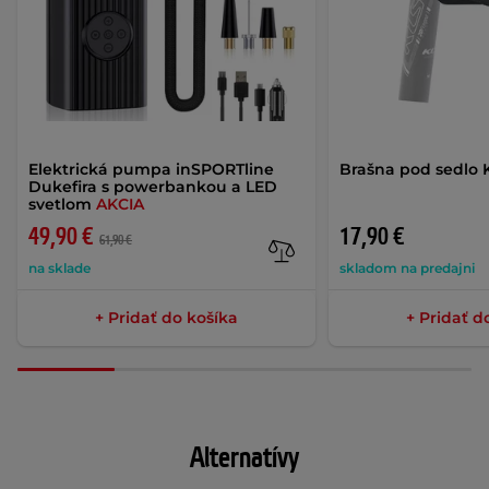
Elektrická pumpa inSPORTline
Brašna pod sedlo 
Dukefira s powerbankou a LED
svetlom
AKCIA
49,90 €
17,90 €
61,90 €
na sklade
skladom na predajni
+ Pridať do košíka
+ Pridať d
Alternatívy