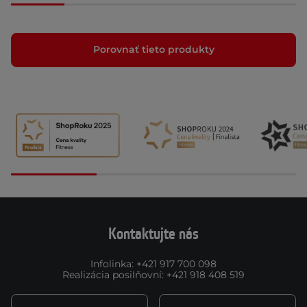
Porovnať tieto produkty
Kontaktujte nás
Infolinka
:
+421 917 700 098
Realizácia posilňovní
:
+421 918 408 519