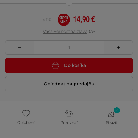
14,90 €
SUPER
s DPH
CENA
Vaša vernostná zľava
0%
Do košíka
Objednať na predajňu
Obľúbené
Porovnať
Strážiť