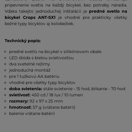
pripevnenie svetla na každý bicykel, bez potreby náradia.
Vďaka takejto jednoduchej inštalácii je
predné svetlo na
bicykel Crops ANT-SX1
je vhodné pre prakticky všetky
bežné typy bicyklov aj kolobežiek.
Technický popis:
predné svetlo na bicykel v silikónovom obale
LED dióda s bielou svietivosťou
dva svetelné režimy
jednoduchá montáž
pre 1 tužkovú AA batériu
vhodné pre všetky typy bicyklov
doba svietenia:
stále svietenie - 15 hod, blikanie - 70 hod
svietivosť:
450 cd / 18 lux / 10 lumen
rozmery:
92 x 97 x 25 mm
hmotnosť:
57 g (vrátane batérií)
balenie vrátane batérií