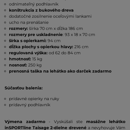
odnímateľný podhlavník
konštrukcia z bukového dreva
dodatočné zosilnenie oceľovými lankami
ucho na prenášanie
rozmery:
šírka 70 cm x dĺžka 186 cm
rozmery pre uskladnenie
: 93 x 18 x 70 cm
šírka s opierkami:
94 cm
dĺžka plochy s opierkou hlavy:
216 cm
regulovaná výška:
od 62 do 84 cm
hmotnosť:
15 kg
nosnosť:
250 kg
prenosná taška na lehátko ako darček zadarmo
Súčasťou balenia:
prídavné opierky na ruky
prídavný podhlavník
Výmena zadarmo
- Vyskúšali ste
masážne lehátko
inSPORTline Taisage 2-dielne drevené
a nevyhovuje Vám