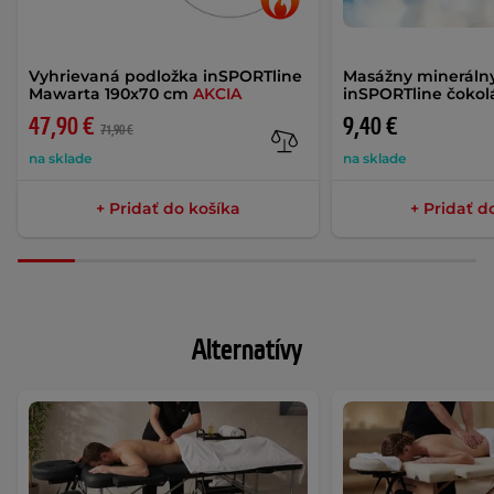
Vyhrievaná podložka inSPORTline
Masážny minerálny
Mawarta 190x70 cm
AKCIA
inSPORTline čokol
47,90 €
9,40 €
71,90 €
na sklade
na sklade
+ Pridať do košíka
+ Pridať d
Alternatívy