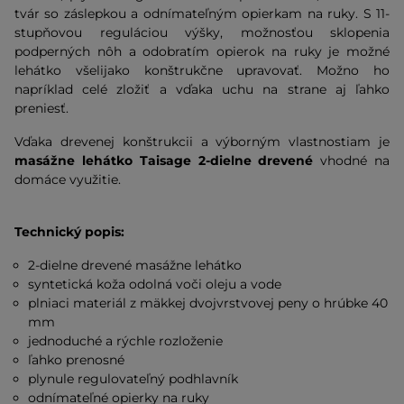
tvár so záslepkou a odnímateľným opierkam na ruky. S 11-
stupňovou reguláciou výšky, možnosťou sklopenia
podperných nôh a odobratím opierok na ruky je možné
lehátko všelijako konštrukčne upravovať. Možno ho
napríklad celé zložiť a vďaka uchu na strane aj ľahko
preniesť.
Vďaka drevenej konštrukcii a výborným vlastnostiam je
masážne lehátko Taisage 2-dielne drevené
vhodné na
domáce využitie.
Technický popis:
2-dielne drevené masážne lehátko
syntetická koža odolná voči oleju a vode
plniaci materiál z mäkkej dvojvrstvovej peny o hrúbke 40
mm
jednoduché a rýchle rozloženie
ľahko prenosné
plynule regulovateľný podhlavník
odnímateľné opierky na ruky