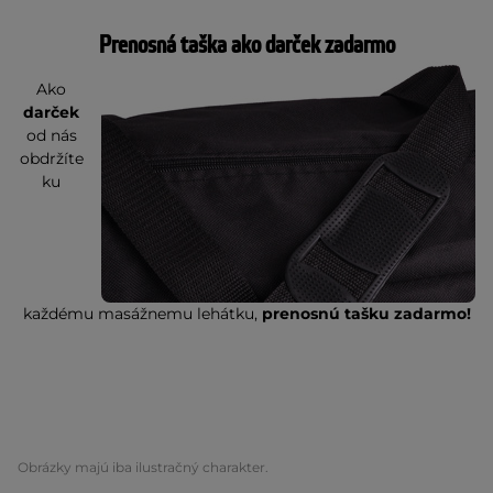
Prenosná taška ako darček zadarmo
Ako
darček
od nás
obdržíte
ku
každému masážnemu lehátku,
prenosnú tašku zadarmo!
Obrázky majú iba ilustračný charakter.