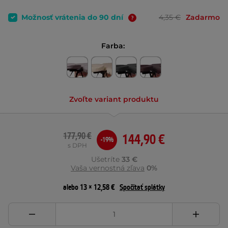
Možnosť vrátenia do 90 dní
4,35 €
Zadarmo
Farba:
Zvoľte variant produktu
177,90 €
144,90 €
-19%
s DPH
Ušetríte
33 €
Vaša vernostná zľava
0%
alebo 13 × 12,58 €
Spočítať splátky