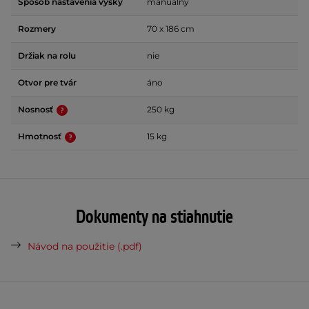
Spôsob nastavenia výšky
manuálny
Rozmery
70 x 186 cm
Držiak na rolu
nie
Otvor pre tvár
áno
Nosnosť
250 kg
Hmotnosť
15 kg
Dokumenty na stiahnutie
Návod na použitie (.pdf)