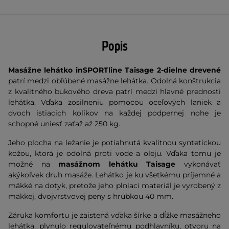
Popis
Masážne lehátko inSPORTline Taisage 2-dielne drevené
patrí medzi obľúbené masážne lehátka. Odolná konštrukcia
z kvalitného bukového dreva patrí medzi hlavné prednosti
lehátka. Vďaka zosilneniu pomocou oceľových laniek a
dvoch istiacich kolíkov na každej podpernej nohe je
schopné uniesť zaťaž až 250 kg.
Jeho plocha na ležanie je potiahnutá kvalitnou syntetickou
kožou, ktorá je odolná proti vode a oleju. Vďaka tomu je
možné na
masážnom lehátku Taisage
vykonávať
akýkoľvek druh masáže. Lehátko je ku všetkému príjemné a
mäkké na dotyk, pretože jeho plniaci materiál je vyrobený z
mäkkej, dvojvrstvovej peny s hrúbkou 40 mm.
Záruka komfortu je zaistená vďaka šírke a dĺžke masážneho
lehátka, plynulo regulovateľnému podhlavníku, otvoru na