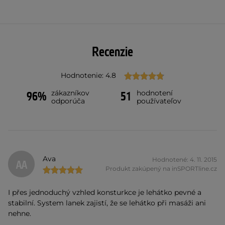
Recenzie
Hodnotenie: 4.8
zákazníkov
hodnotení
96%
51
odporúča
používateľov
Ava
Hodnotené: 4. 11. 2015
AA
Produkt zakúpený na inSPORTline.cz
I přes jednoduchý vzhled konsturkce je lehátko pevné a
stabilní. System lanek zajistí, že se lehátko při masáži ani
nehne.