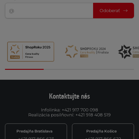
Odoberať
Kontaktujte nás
Infolinka
:
+421 917 700 098
Realizácia posilňovní
:
+421 918 408 519
Predajňa Bratislava
Predajňa Košice