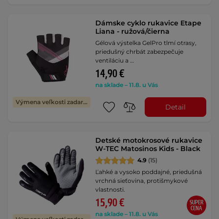
Dámske cyklo rukavice Etape
Liana - ružová/čierna
Gélová výstelka GelPro tlmí otrasy,
priedušný chrbát zabezpečuje
ventiláciu a …
14,90 €
na sklade – 11.8. u Vás
Výmena veľkosti zadarmo
Detail
Detské motokrosové rukavice
W-TEC Matosinos Kids - Black
4.9
(15)
Ľahké a vysoko poddajné, priedušná
vrchná sieťovina, protišmykové
vlastnosti.
15,90 €
SUPER
CENA
na sklade – 11.8. u Vás