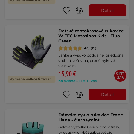
Výmena veľkosti zadarmo
Detail
Detské motokrosové rukavice
W-TEC Matosinos Kids - Fluo
Green
4.9
(15)
Ľahké a vysoko poddajné, priedušná
vrchná sieťovina, protišmykové
vlastnosti.
15,90 €
SUPER
CENA
Výmena veľkosti zadarmo
na sklade – 11.8. u Vás
Detail
Dámske cyklo rukavice Etape
Liana - čierna/mint
Gélová výstelka GelPro tlmí otrasy,
priedušný chrbát zabezpečuje