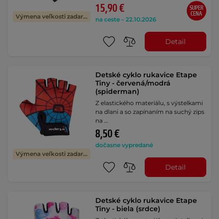
15,90 €
SUPER
CENA
Výmena veľkosti zadarmo
na ceste – 22.10.2026
Detail
Detské cyklo rukavice Etape
Tiny - červená/modrá
(spiderman)
Z elastického materiálu, s výstelkami
na dlani a so zapínaním na suchý zips
na …
8,50 €
dočasne vypredané
Výmena veľkosti zadarmo
Detail
Detské cyklo rukavice Etape
Tiny - biela (srdce)