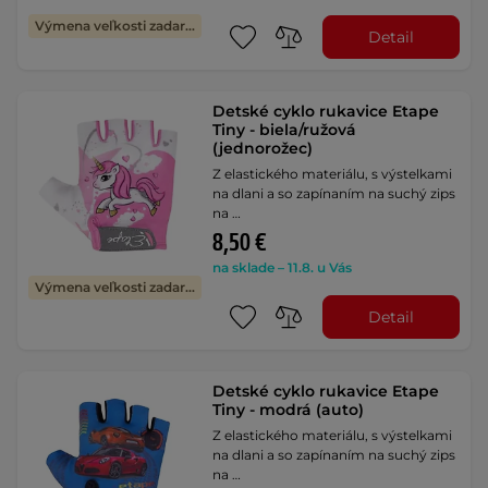
Výmena veľkosti zadarmo
Detail
Detské cyklo rukavice Etape
Tiny - biela/ružová
(jednorožec)
Z elastického materiálu, s výstelkami
na dlani a so zapínaním na suchý zips
na …
8,50 €
na sklade – 11.8. u Vás
Výmena veľkosti zadarmo
Detail
Detské cyklo rukavice Etape
Tiny - modrá (auto)
Z elastického materiálu, s výstelkami
na dlani a so zapínaním na suchý zips
na …