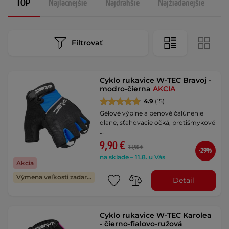
TOP
Najlacnejšie
Najdrahšie
Najžiadanejšie
N
Filtrovať
Cyklo rukavice W-TEC Bravoj -
modro-čierna
AKCIA
4.9
(15)
Gélové výplne a penové čalúnenie
dlane, sťahovacie očká, protišmykové
…
9,90 €
13,90 €
-29%
na sklade – 11.8. u Vás
Akcia
Výmena veľkosti zadarmo
Detail
Cyklo rukavice W-TEC Karolea
- čierno-fialovo-ružová