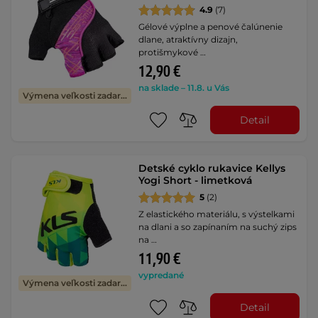
4.9
(7)
Gélové výplne a penové čalúnenie
dlane, atraktívny dizajn,
protišmykové …
12,90 €
na sklade – 11.8. u Vás
Výmena veľkosti zadarmo
Detail
Detské cyklo rukavice Kellys
Yogi Short - limetková
5
(2)
Z elastického materiálu, s výstelkami
na dlani a so zapínaním na suchý zips
na …
11,90 €
vypredané
Výmena veľkosti zadarmo
Detail