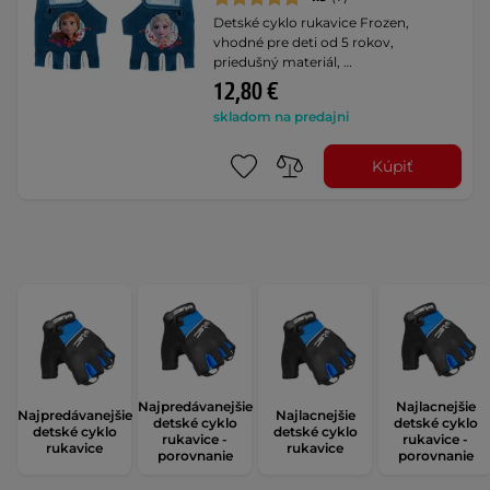
Detské cyklo rukavice Frozen,
vhodné pre deti od 5 rokov,
priedušný materiál, …
12,80 €
skladom na predajni
Kúpiť
Najpredávanejšie
Najlacnejšie
Najpredávanejšie
Najlacnejšie
detské cyklo
detské cyklo
detské cyklo
detské cyklo
rukavice -
rukavice -
rukavice
rukavice
porovnanie
porovnanie