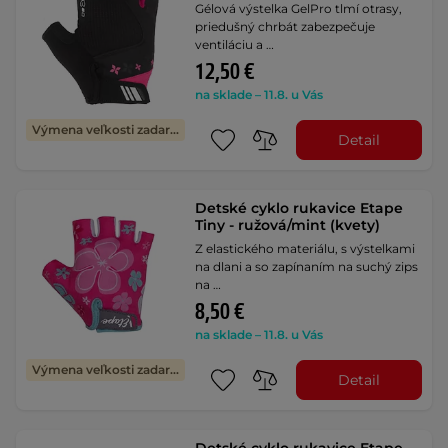
Gélová výstelka GelPro tlmí otrasy,
priedušný chrbát zabezpečuje
ventiláciu a …
12,50 €
na sklade – 11.8. u Vás
Výmena veľkosti zadarmo
Detail
Detské cyklo rukavice Etape
Tiny - ružová/mint (kvety)
Z elastického materiálu, s výstelkami
na dlani a so zapínaním na suchý zips
na …
8,50 €
na sklade – 11.8. u Vás
Výmena veľkosti zadarmo
Detail