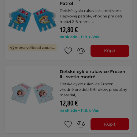
Patrol
Detské cyklo rukavice s motívom
Tlapkovej patroly, vhodné pre deti
medzi 2-6 rokmi. …
12,80 €
na sklade – 11.8. u Vás
Výmena veľkosti zadarmo
Kúpiť
Detské cyklo rukavice Frozen
II - svetlo modré
Detské cyklo rukavice Frozen,
vhodné pre deti 3-6 rokov, priedušný
materiál, …
12,80 €
na sklade – 11.8. u Vás
Kúpiť