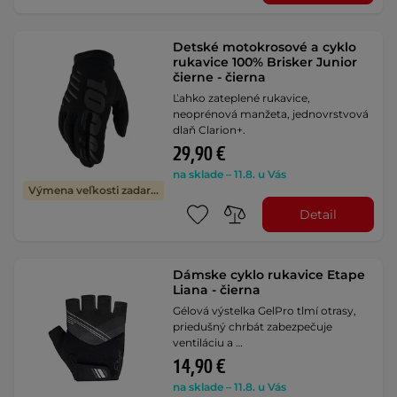
Detské motokrosové a cyklo
rukavice 100% Brisker Junior
čierne - čierna
Ľahko zateplené rukavice,
neoprénová manžeta, jednovrstvová
dlaň Clarion+.
29,90 €
na sklade – 11.8. u Vás
Výmena veľkosti zadarmo
Detail
Dámske cyklo rukavice Etape
Liana - čierna
Gélová výstelka GelPro tlmí otrasy,
priedušný chrbát zabezpečuje
ventiláciu a …
14,90 €
na sklade – 11.8. u Vás