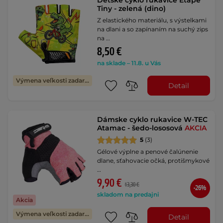
Detské cyklo rukavice Etape
Tiny - zelená (dino)
Z elastického materiálu, s výstelkami
na dlani a so zapínaním na suchý zips
na …
8,50 €
na sklade – 11.8. u Vás
Výmena veľkosti zadarmo
Detail
Dámske cyklo rukavice W-TEC
Atamac - šedo-lososová
AKCIA
5
(3)
Gélové výplne a penové čalúnenie
dlane, sťahovacie očká, protišmykové
…
9,90 €
13,30 €
-26%
skladom na predajni
Akcia
Výmena veľkosti zadarmo
Detail