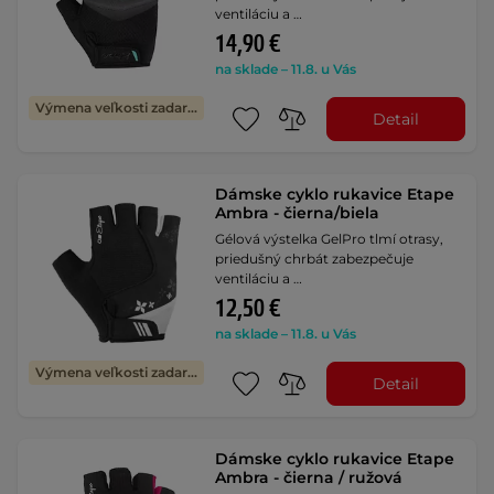
ventiláciu a …
14,90 €
na sklade – 11.8. u Vás
Výmena veľkosti zadarmo
Detail
Dámske cyklo rukavice Etape
Ambra - čierna/biela
Gélová výstelka GelPro tlmí otrasy,
priedušný chrbát zabezpečuje
ventiláciu a …
12,50 €
na sklade – 11.8. u Vás
Výmena veľkosti zadarmo
Detail
Dámske cyklo rukavice Etape
Ambra - čierna / ružová