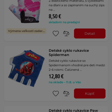
Z elastického materiálu, s výstelkami
na dlani a so zapínaním na suchý zips
na …
8,50 €
skladom na predajni
Výmena veľkosti zadarmo
Detail
Detské cyklo rukavice
Spiderman
Detské cyklo rukavice so
Spidermanom vhodné pre deti medzi
2-6 rokmi. Čalúnená …
12,80 €
na sklade – 11.8. u Vás
Kúpiť
Detské cyklo rukavice Paw