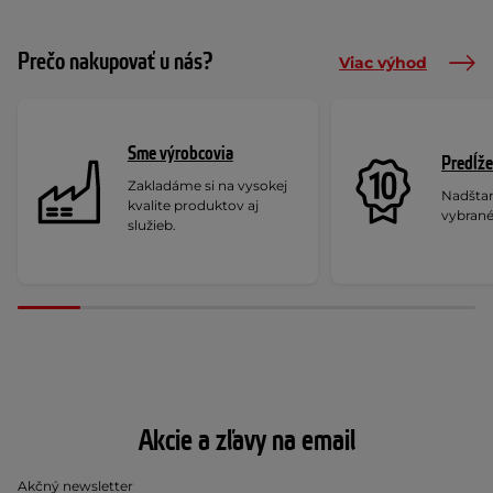
Prečo nakupovať u nás?
Viac výhod
Sme výrobcovia
Predĺže
Zakladáme si na vysokej
Nadšta
kvalite produktov aj
vybrané
služieb.
Akcie a zľavy na email
Akčný newsletter