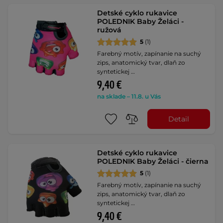
Detské cyklo rukavice
POLEDNIK Baby Želáci -
ružová
5
(1)
Farebný motív, zapínanie na suchý
zips, anatomický tvar, dlaň zo
syntetickej …
9,40 €
na sklade – 11.8. u Vás
Detail
Detské cyklo rukavice
POLEDNIK Baby Želáci - čierna
5
(1)
Farebný motív, zapínanie na suchý
zips, anatomický tvar, dlaň zo
syntetickej …
9,40 €