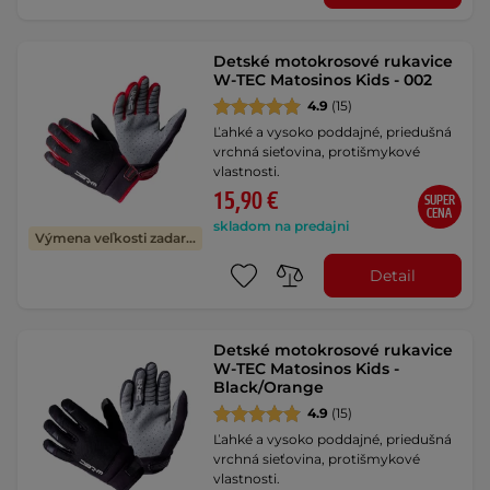
Detské motokrosové rukavice
W-TEC Matosinos Kids - 002
4.9
(15)
Ľahké a vysoko poddajné, priedušná
vrchná sieťovina, protišmykové
vlastnosti.
15,90 €
SUPER
CENA
skladom na predajni
Výmena veľkosti zadarmo
Detail
Detské motokrosové rukavice
W-TEC Matosinos Kids -
Black/Orange
4.9
(15)
Ľahké a vysoko poddajné, priedušná
vrchná sieťovina, protišmykové
vlastnosti.