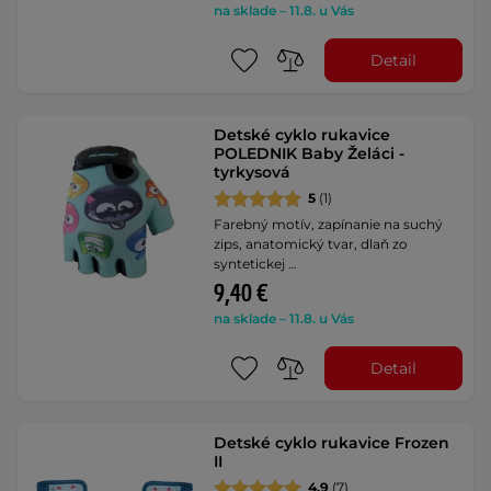
na sklade – 11.8. u Vás
Detail
Detské cyklo rukavice
POLEDNIK Baby Želáci -
tyrkysová
5
(1)
Farebný motív, zapínanie na suchý
zips, anatomický tvar, dlaň zo
syntetickej …
9,40 €
na sklade – 11.8. u Vás
Detail
Detské cyklo rukavice Frozen
II
4.9
(7)