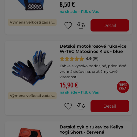
8,50 €
na sklade – 11.8. u Vás
Výmena veľkosti zadarmo
Detail
Detské motokrosové rukavice
W-TEC Matosinos Kids - blue
4.9
(15)
Ľahké a vysoko poddajné, priedušná
vrchná sieťovina, protišmykové
vlastnosti.
15,90 €
SUPER
CENA
na sklade – 11.8. u Vás
Výmena veľkosti zadarmo
Detail
Detské cyklo rukavice Kellys
Yogi Short - červená