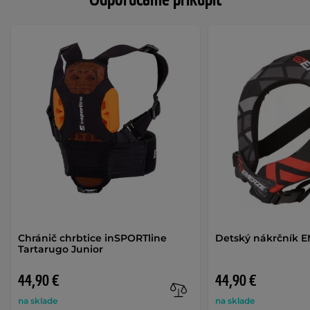
Odporúčame prikúpiť
Chránič chrbtice inSPORTline
Detský nákrčník 
Tartarugo Junior
44,90 €
44,90 €
na sklade
na sklade