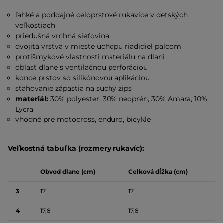
ľahké a poddajné celoprstové rukavice v detských
veľkostiach
priedušná vrchná sieťovina
dvojitá vrstva v mieste úchopu riadidiel palcom
protišmykové vlastnosti materiálu na dlani
oblasť dlane s ventilačnou perforáciou
konce prstov so silikónovou aplikáciou
sťahovanie zápästia na suchý zips
materiál:
30% polyester, 30% neoprén, 30% Amara, 10%
Lycra
vhodné pre motocross, enduro, bicykle
Veľkostná tabuľka (rozmery rukavíc):
Obvod dlane (cm)
Celková dĺžka (cm)
3
17
17
4
17,8
17,8