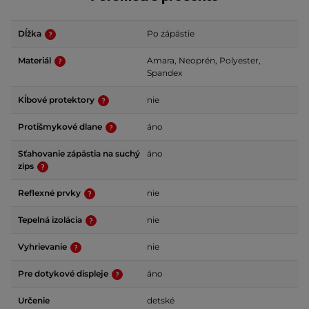
Dĺžka
Po zápästie
Materiál
Amara, Neoprén, Polyester,
Spandex
Kĺbové protektory
nie
Protišmykové dlane
áno
Sťahovanie zápästia na suchý
áno
zips
Reflexné prvky
nie
Tepelná izolácia
nie
Vyhrievanie
nie
Pre dotykové displeje
áno
Určenie
detské