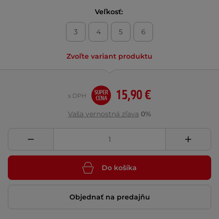
Veľkosť:
3
4
5
6
Zvoľte variant produktu
15,90 €
SUPER
s DPH
CENA
Vaša vernostná zľava
0%
Do košíka
Objednať na predajňu