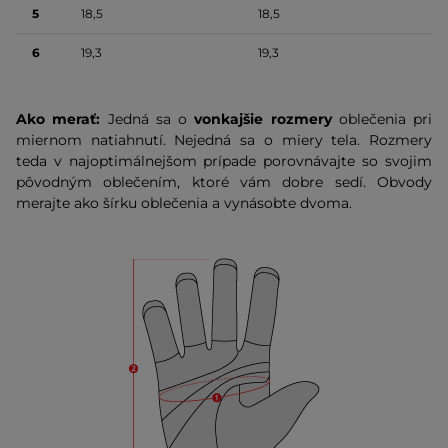
5
18,5
18,5
6
19,3
19,3
Ako merať:
Jedná sa o
vonkajšie rozmery
oblečenia pri
miernom natiahnutí. Nejedná sa o miery tela. Rozmery
teda v najoptimálnejšom prípade porovnávajte so svojim
pôvodným oblečením, ktoré vám dobre sedí. Obvody
merajte ako šírku oblečenia a vynásobte dvoma.