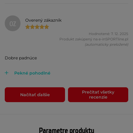
Overený zákazník
OZ
Hodnotené: 7. 12. 2025
Produkt zakúpený na e-inSPORTline.pl
(automaticky preložené)
Dobre padnúce
Pekné pohodlné
Prečítať všetky
Načítať ďalšie
recenzie
Parametre produktu