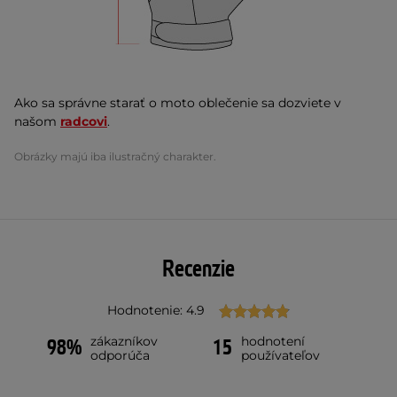
Ako sa správne starať o moto oblečenie sa dozviete v
našom
radcovi
.
Obrázky majú iba ilustračný charakter.
Recenzie
Hodnotenie: 4.9
zákazníkov
hodnotení
98%
15
odporúča
používateľov