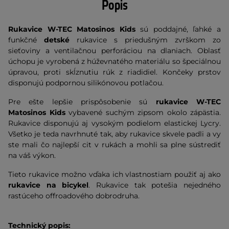
Popis
Rukavice W-TEC Matosinos Kids
sú poddajné, ľahké a
funkčné
detské
rukavice s priedušným zvrškom zo
sieťoviny a ventilačnou perforáciou na dlaniach. Oblasť
úchopu je vyrobená z húževnatého materiálu so špeciálnou
úpravou, proti skĺznutiu rúk z riadidiel. Končeky prstov
disponujú podpornou silikónovou potlačou.
Pre ešte lepšie prispôsobenie sú
rukavice W-TEC
Matosinos Kids
vybavené suchým zipsom okolo zápästia.
Rukavice disponujú aj vysokým podielom elastickej Lycry.
Všetko je teda navrhnuté tak, aby rukavice skvele padli a vy
ste mali čo najlepší cit v rukách a mohli sa plne sústrediť
na váš výkon.
Tieto rukavice možno vďaka ich vlastnostiam použiť aj ako
rukavice na bicykel
. Rukavice tak potešia nejedného
rastúceho offroadového dobrodruha.
Technický popis: