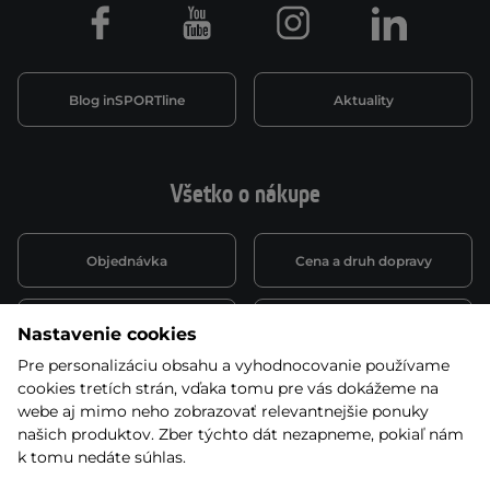
Facebook
Youtube
Instagram
LinkedIn
Blog inSPORTline
Aktuality
Všetko o nákupe
Objednávka
Cena a druh dopravy
Spôsob platby
Vernostný systém
Nastavenie cookies
Pre personalizáciu obsahu a vyhodnocovanie používame
cookies tretích strán, vďaka tomu pre vás dokážeme na
Montáž a servis
Reklamácie a záruka
webe aj mimo neho zobrazovať relevantnejšie ponuky
našich produktov. Zber týchto dát nezapneme, pokiaľ nám
k tomu nedáte súhlas.
Kariéra
Obchodné podmienky