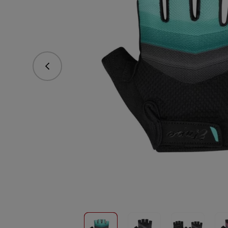
Predchádzajúce