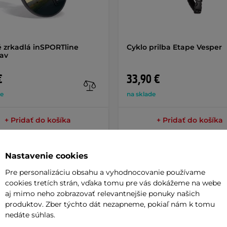
 zrkadlá inSPORTline
Cyklo prilba Etape Vesper
lav
€
33,90 €
de
na sklade
+ Pridať do košíka
+ Pridať do košíka
Nastavenie cookies
Pre personalizáciu obsahu a vyhodnocovanie používame
cookies tretích strán, vďaka tomu pre vás dokážeme na webe
aj mimo neho zobrazovať relevantnejšie ponuky našich
Parame
produktov. Zber týchto dát nezapneme, pokiaľ nám k tomu
nedáte súhlas.