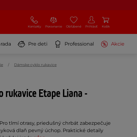
Kontakty
Porovnanie
Obľúbené
Prihlásiť
Košík
rada
Pre deti
Professional
Akcie
ie
Dámske cyklo rukavice
 rukavice Etape Liana -
Pro tlmí otrasy, priedušný chrbát zabezpečuje
myková dlaň pevný úchop. Praktické detaily