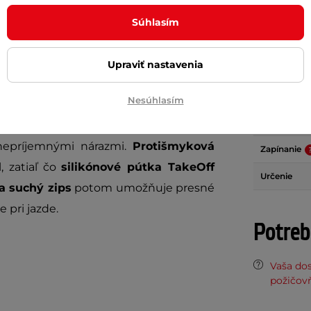
úkajú ideálnu kombináciu
pohodlia,
Gélové výp
Súhlasím
dušný a elastický materiál
na chrbte
Materiál
dní, zatiaľ čo
antibakteriálne froté na
Upraviť nastavenia
Protišmyko
bez prerušenia jazdy. Vďaka tomu
ch alebo náročnejších trasách.
Reflexné p
Nesúhlasím
Sieťka na c
stelkou GelPro
účinne tlmí
otrasy a
 nepríjemnými nárazmi.
Protišmyková
Zapínanie
, zatiaľ čo
silikónové pútka TakeOff
Určenie
a suchý zips
potom umožňuje presné
 pri jazde.
Potreb
Vaša do
požičov