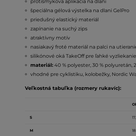
protišmyková aplikácia na dlani
špeciálna gélová výstelka na dlani GelPro
priedušný elastický materiál
zapínanie na suchý zips
atraktívny motív
nasiakavý froté materiál na palci na utieran
silikónové oká TakeOff pre ľahké vyzliekani
materiál:
40 % polyester, 30 % polyuretán, 
vhodné pre cyklistiku, kolobežky, Nordic Wal
Veľkostná tabuľka (rozmery rukavíc):
O
S
17
M
18