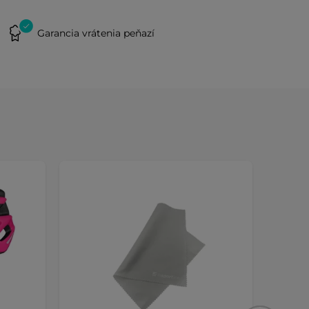
Garancia vrátenia peňazí
Výmen