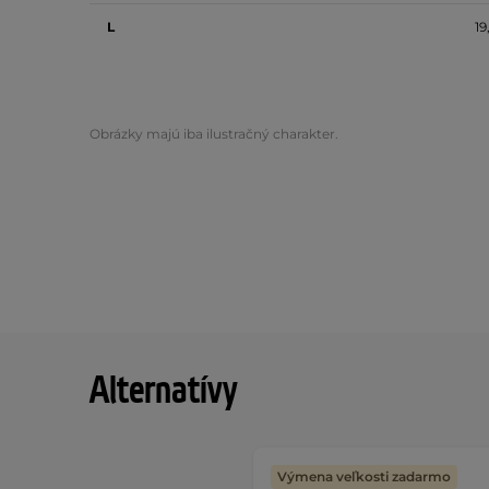
L
19
Obrázky majú iba ilustračný charakter.
Alternatívy
Výmena veľkosti zadarmo