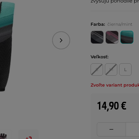
zvyšujú pohodlie pr
Farba:
čierna/mint
Nasledujúce
Veľkosť:
S
M
L
Zvoľte variant produ
14,90 €