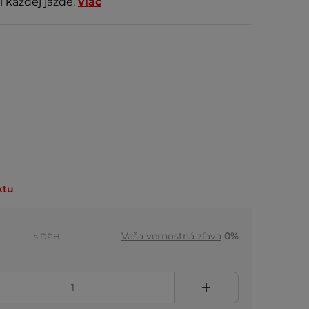
i každej jazde.
viac
ktu
Vaša vernostná zľava
0%
s DPH