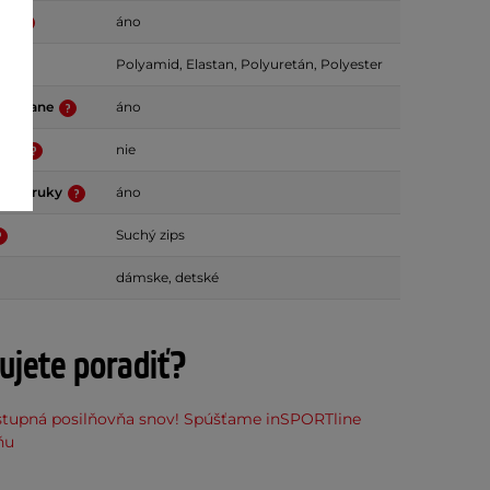
lne
áno
Polyamid, Elastan, Polyuretán, Polyester
vé dlane
áno
rvky
nie
hrbte ruky
áno
Suchý zips
dámske, detské
ujete poradiť?
stupná posilňovňa snov! Spúšťame inSPORTline
ňu