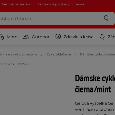
Vernostný systém
Darčekové poukazy
Servis
Moto
Outdoor
Zdravie a krása
Záh
In-line a cyklo oblečenie
Cyklo oblečenie
Dámske cyklo oblečen
produktu: ET2122210)
Dámske cyklo
čierna/mint
Gélová výstelka Gel
ventiláciu a protiš