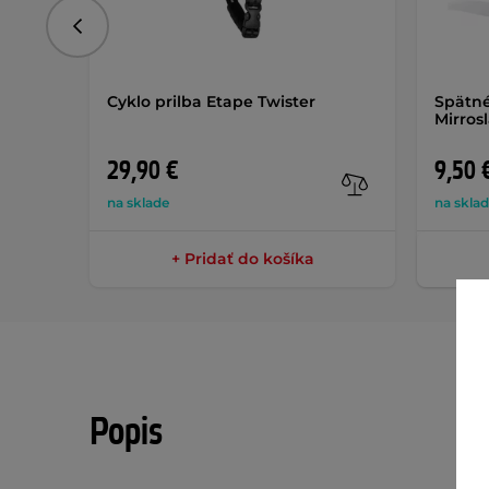
Predchádzajúce
Cyklo prilba Etape Twister
Spätné
Mirros
29,90 €
9,50 
na sklade
na skla
+ Pridať do košíka
Popis