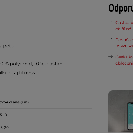
Odpor
Cashbac
ďalší ná
Posuňte 
ie potu
inSPORT
e
Česká kv
oblečen
20 % polyamid, 10 % elastan
king aj fitness
bvod dlane (cm)
,5-19
,5-20