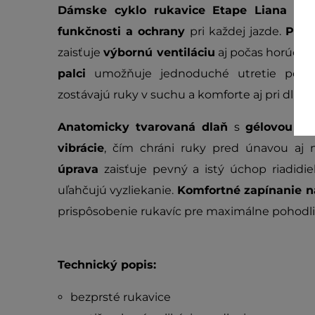
Dámske cyklo rukavice Etape Liana
pon
funkčnosti a ochrany
pri každej jazde.
Prie
zaisťuje
výbornú ventiláciu
aj počas horúcich 
palci
umožňuje jednoduché utretie potu 
zostávajú ruky v suchu a komforte aj pri dlhší
Anatomicky tvarovaná dlaň
s
gélovou vý
vibrácie
, čím chráni ruky pred únavou aj
úprava
zaisťuje pevný a istý úchop riadidiel
uľahčujú vyzliekanie.
Komfortné zapínanie n
prispôsobenie rukavíc pre maximálne pohodlie
Technický popis:
bezprsté rukavice