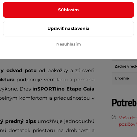
Parame
Súhlasím
Upraviť nastavenia
m
Gaia 2.0
je ideálnou voľbou pre jazdu
Materiál
e
spoľahlivú ochranu aj maximálny
Odvod potu
Nesúhlasím
ás udrží v teple, zatiaľ čo premyslený
Reflexné pr
pohybe
ani pri dlhších výjazdoch.
Zadné vrec
ny odvod potu
od pokožky a zároveň
Určenie
uktúra
podporuje ventiláciu a pomáha
 výkone. Dres
inSPORTline Etape
Gaia
pelným komfortom a priedušnosťou v
Potreb
Vaša do
hý predný zips
umožňuje jednoduchú
požičov
ú dostatok priestoru na drobnosti a