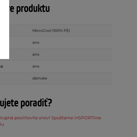
tre produktu
MicroCool (100% PE)
áno
vky
áno
ko
áno
dámske
ujete poradiť?
stupná posilňovňa snov! Spúšťame inSPORTline
ňu