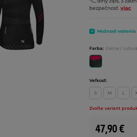
°C, dlhý zips, 3 zad
bezpečnosť.
viac
Možnosť vrátenia
Farba:
čierna / ružov
Veľkosť:
S
M
L
Zvoľte variant produ
47,90 €