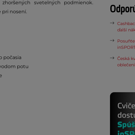
a zhoršených svetelných podmienok.
Odpor
 pri nosení.
Cashbac
ďalší ná
Posuňte 
inSPORT
o počasia
Česká kv
oblečen
dvodom potu
e