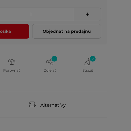
ošíka
Objednať na predajňu
Porovnať
Zdielať
Strážiť
Alternatívy