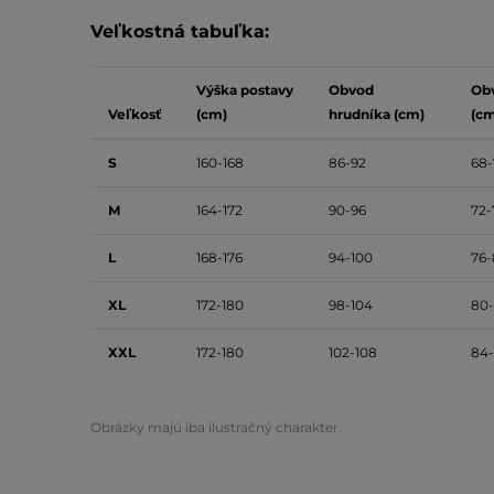
Veľkostná tabuľka:
Výška postavy
Obvod
Ob
Veľkosť
(cm)
hrudníka (cm)
(cm
S
160-168
86-92
68-
M
164-172
90-96
72-
L
168-176
94-100
76-
XL
172-180
98-104
80
XXL
172-180
102-108
84-
Obrázky majú iba ilustračný charakter.