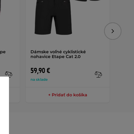
Nasledujú
ape
Dámske voľné cyklistické
Dámsky
nohavice Etape Cat 2.0
rukáv
59,90 €
39,9
na sklade
na skla
+ Pridať do košíka