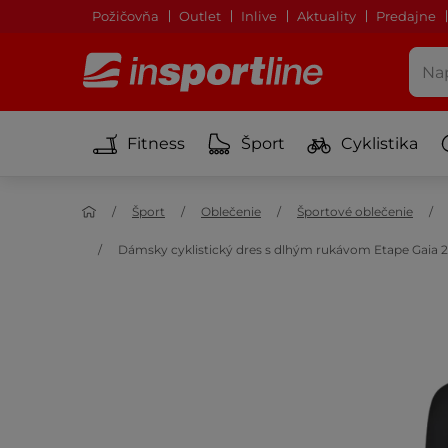
Požičovňa
Outlet
Inlive
Aktuality
Predajne
Fitness
Šport
Cyklistika
Šport
Oblečenie
Športové oblečenie
Dámsky cyklistický dres s dlhým rukávom Etape Gaia 2