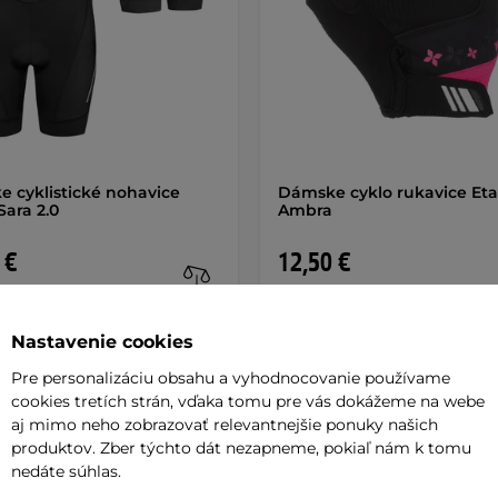
 cyklistické nohavice
Dámske cyklo rukavice Et
Sara 2.0
Ambra
 €
12,50 €
de
na sklade
Nastavenie cookies
+ Pridať do košíka
+ Pridať do košíka
Pre personalizáciu obsahu a vyhodnocovanie používame
cookies tretích strán, vďaka tomu pre vás dokážeme na webe
aj mimo neho zobrazovať relevantnejšie ponuky našich
produktov. Zber týchto dát nezapneme, pokiaľ nám k tomu
nedáte súhlas.