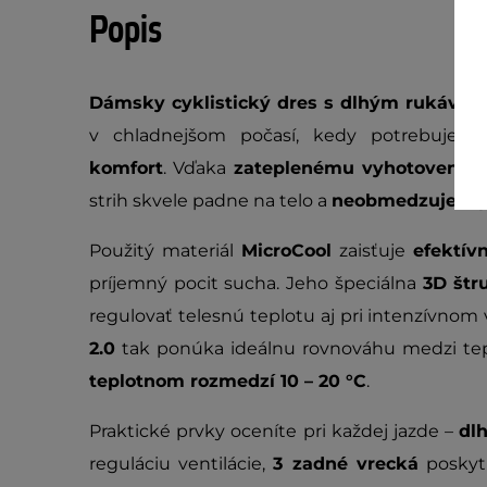
Popis
Dámsky cyklistický dres s dlhým rukávo
v chladnejšom počasí, kedy potrebujet
komfort
. Vďaka
zateplenému vyhotoveniu
v
strih skvele padne na telo a
neobmedzuje v 
Použitý materiál
MicroCool
zaisťuje
efektív
príjemný pocit sucha. Jeho špeciálna
3D štr
regulovať telesnú teplotu aj pri intenzívnom
2.0
tak ponúka ideálnu rovnováhu medzi te
teplotnom rozmedzí 10 – 20 °C
.
Praktické prvky oceníte pri každej jazde –
dl
reguláciu ventilácie,
3 zadné vrecká
poskytn