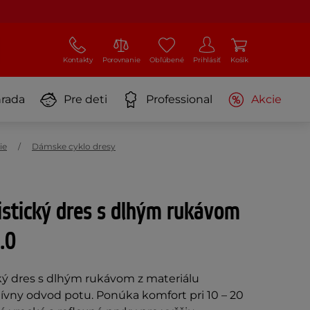
Kontakty
Porovnanie
Obľúbené
Prihlásiť
Košík
rada
Pre deti
Professional
Akcie
ie
Dámske cyklo dresy
stický dres s dlhým rukávom
.0
cký dres s dlhým rukávom z materiálu
ívny odvod potu. Ponúka komfort pri 10 – 20