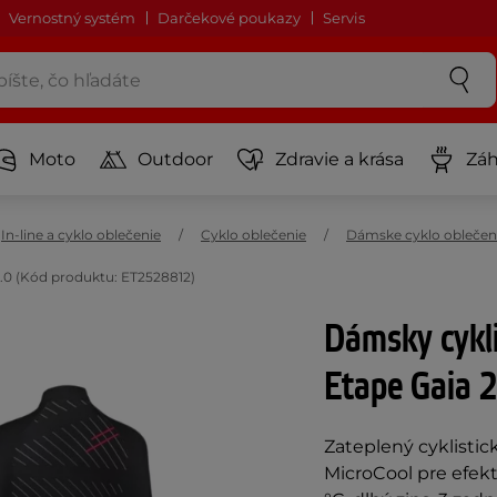
Vernostný systém
Darčekové poukazy
Servis
Moto
Outdoor
Zdravie a krása
Záh
In-line a cyklo oblečenie
Cyklo oblečenie
Dámske cyklo oblečen
.0 (Kód produktu: ET2528812)
Dámsky cykli
Etape Gaia 2
Zateplený cyklisti
MicroCool pre efekt