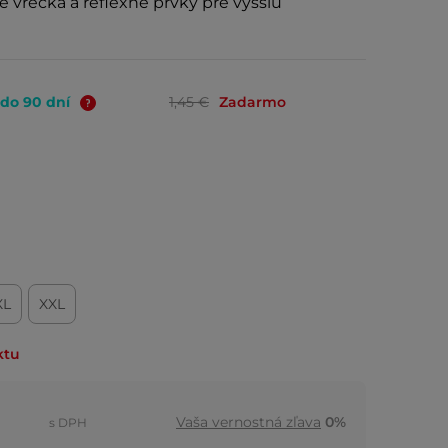
né vrecká a reflexné prvky pre vyššiu
 do 90 dní
1,45 €
Zadarmo
á
XL
XXL
ktu
Vaša vernostná zľava
0%
s DPH