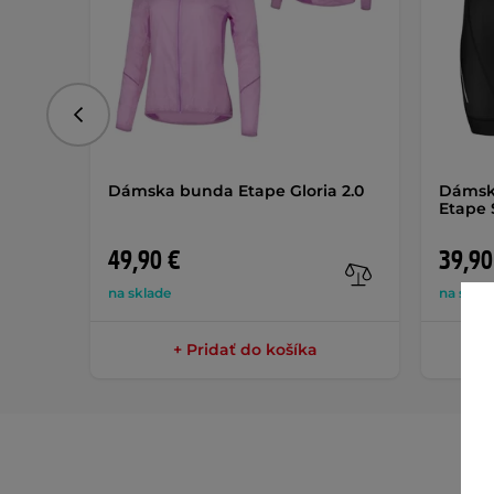
Predchádzajúce
Dámska bunda Etape Gloria 2.0
Dámske
Etape 
49,90 €
39,90
na sklade
na skla
+ Pridať do košíka