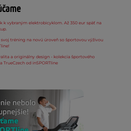
účame
k k vybraným elektrobicyklom. Až 350 eur späť na
kup.
svoj tréning na novú úroveň so športovou výživou
line!
alita a originálny design - kolekcia športového
ia TrueCzech od inSPORTline