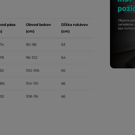
vod pása
Obvod bokov
Dĺžka rukávov
)
(cm)
(cm)
74
90-98
63
78
96-102
64
82
100-106
65
-86
104-110
66
92
108-116
66