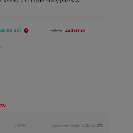
né vrecká a reflexné prvky pre vyššiu
 do 90 dní
1,20 €
Zadarmo
na
ktu
Vaša vernostná zľava
0%
s DPH