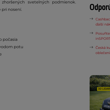
a zhoršených svetelných podmienok.
Odpor
 pri nosení.
Cashbac
ďalší ná
Posuňte 
inSPORT
o počasia
dvodom potu
Česká kv
oblečen
e