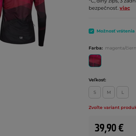
°C, dlhý zips, 3 zad
bezpečnosť.
viac
Možnosť vrátenia
Farba:
magenta/čier
Veľkosť:
S
M
L
Zvoľte variant produ
39,90 €