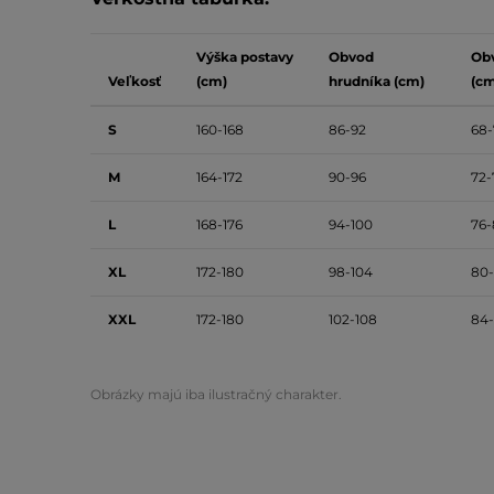
Výška postavy
Obvod
Ob
Veľkosť
(cm)
hrudníka (cm)
(cm
S
160-168
86-92
68-
M
164-172
90-96
72-
L
168-176
94-100
76-
XL
172-180
98-104
80
XXL
172-180
102-108
84-
Obrázky majú iba ilustračný charakter.