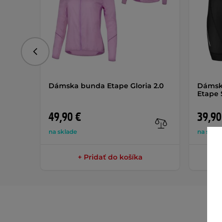
Predchádzajúce
Dámska bunda Etape Gloria 2.0
Dámske
Etape 
49,90 €
39,90
na sklade
na skla
+ Pridať do košíka