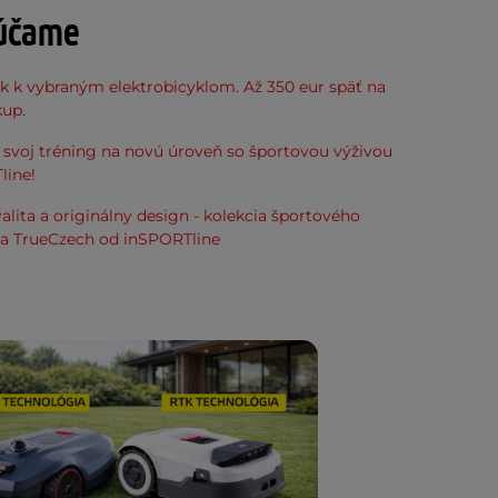
účame
k k vybraným elektrobicyklom. Až 350 eur späť na
kup.
svoj tréning na novú úroveň so športovou výživou
line!
alita a originálny design - kolekcia športového
ia TrueCzech od inSPORTline