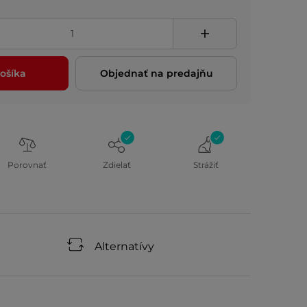
ošíka
Objednať na predajňu
Porovnať
Zdielať
Strážiť
Alternatívy