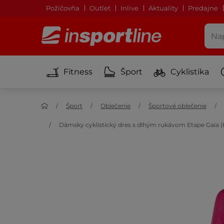
Požičovňa
Outlet
Inlive
Aktuality
Predajne
Fitness
Šport
Cyklistika
Šport
Oblečenie
Športové oblečenie
Dámsky cyklistický dres s dlhým rukávom Etape Gaia (