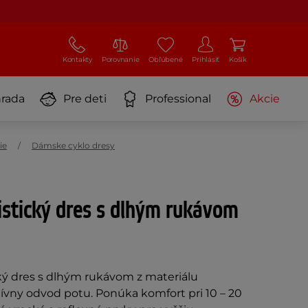
Kontakty
Porovnanie
Obľúbené
Prihlásiť
Košík
rada
Pre deti
Professional
Akcie
ie
Dámske cyklo dresy
stický dres s dlhým rukávom
cký dres s dlhým rukávom z materiálu
ívny odvod potu. Ponúka komfort pri 10 – 20