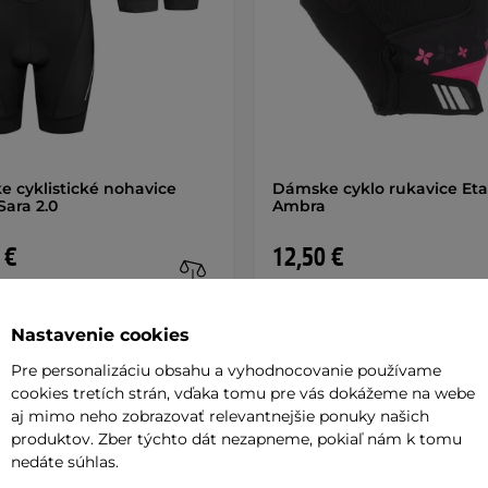
 cyklistické nohavice
Dámske cyklo rukavice Et
Sara 2.0
Ambra
 €
12,50 €
de
na sklade
Nastavenie cookies
+ Pridať do košíka
+ Pridať do košíka
Pre personalizáciu obsahu a vyhodnocovanie používame
cookies tretích strán, vďaka tomu pre vás dokážeme na webe
aj mimo neho zobrazovať relevantnejšie ponuky našich
produktov. Zber týchto dát nezapneme, pokiaľ nám k tomu
nedáte súhlas.