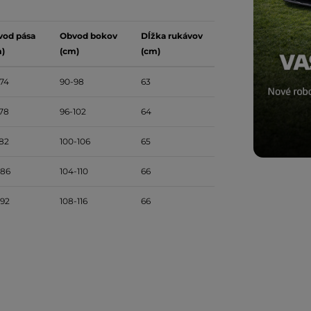
vod pása
Obvod bokov
Dĺžka rukávov
)
(cm)
(cm)
74
90-98
63
78
96-102
64
82
100-106
65
-86
104-110
66
92
108-116
66