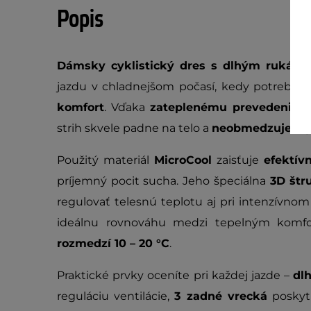
Popis
Dámsky cyklistický dres s dlhým rukávo
jazdu v chladnejšom počasí, kedy potrebuj
komfort
. Vďaka
zateplenému prevedeniu
v
strih skvele padne na telo a
neobmedzuje v 
Použitý materiál
MicroCool
zaisťuje
efektív
príjemný pocit sucha. Jeho špeciálna
3D štr
regulovať telesnú teplotu aj pri intenzívno
ideálnu rovnováhu medzi tepelným komf
rozmedzí 10 – 20 °C
.
Praktické prvky oceníte pri každej jazde –
dl
reguláciu ventilácie,
3 zadné vrecká
poskytn