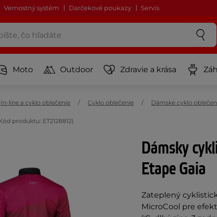
Vernostný systém
Darčekové poukazy
Servis
Moto
Outdoor
Zdravie a krása
Záh
In-line a cyklo oblečenie
Cyklo oblečenie
Dámske cyklo oblečen
Kód produktu: ET2128812)
Dámsky cykli
Etape Gaia
Zateplený cyklisti
MicroCool pre efekt