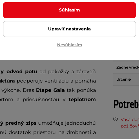
Parame
Súhlasím
Upraviť nastavenia
m Etape Gaia
je ideálnou voľbou pre
Materiál
ete
spoľahlivú ochranu aj maximálny
Odvod potu
Nesúhlasím
ás udrží v teple, zatiaľ čo premyslený
Reflexné pr
pohybe
ani pri dlhších výjazdoch.
Zadné vrec
ny odvod potu
od pokožky a zároveň
Určenie
uktúra
podporuje ventiláciu a pomáha
m výkone. Dres
Etape Gaia
tak ponúka
ortom a priedušnosťou v
teplotnom
Potreb
Vaša do
hý predný zips
umožňuje jednoduchú
požičov
ú dostatok priestoru na drobnosti a