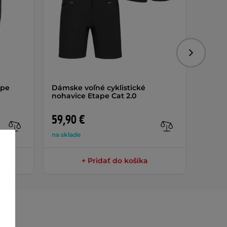
Nasledujú
ape
Dámske voľné cyklistické
Dámsky
nohavice Etape Cat 2.0
krátk
59,90 €
39,9
na sklade
na skla
+ Pridať do košíka