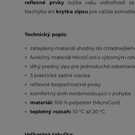
reflexné prvky
zvýšia vašu viditeľnosť z
Nechýba ani
krytka zipsu
pre väčšie pohodlie
Technický popis:
zateplený materiál vhodný do chladnejšieh
funkčný materiál MicroCool s výborným o
dlhý predný zips pre jednoduché odvetrani
3 praktické zadné vrecká
reflexné bezpečnostné prvky
komfortný strih neobmedzujúci v pohybe
materiál:
100 % polyester (MicroCool)
teplotný rozsah:
10 °C až 20 °C
Veľkostná tabuľka: