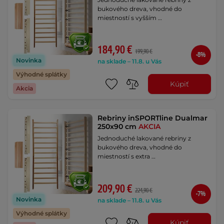
bukového dreva, vhodné do
miestností s vyšším …
184,90 €
199,90 €
-8%
Novinka
na sklade – 11.8. u Vás
Výhodné splátky
Kúpiť
Akcia
Rebriny inSPORTline Dualmar
250x90 cm
AKCIA
Jednoduché lakované rebriny z
bukového dreva, vhodné do
miestností s extra …
209,90 €
224,90 €
-7%
Novinka
na sklade – 11.8. u Vás
Výhodné splátky
Kúpiť