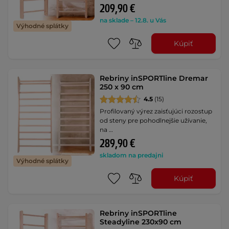
209,90 €
na sklade – 12.8. u Vás
Výhodné splátky
Kúpiť
Rebriny inSPORTline Dremar
250 x 90 cm
4.5
(15)
Profilovaný výrez zaisťujúci rozostup
od steny pre pohodlnejšie užívanie,
na …
289,90 €
skladom na predajni
Výhodné splátky
Kúpiť
Rebriny inSPORTline
Steadyline 230x90 cm