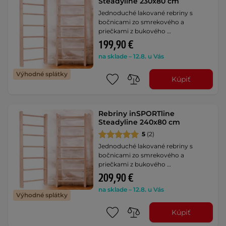
Steadyline 230x80 cm
Jednoduché lakované rebriny s
bočnicami zo smrekového a
priečkami z bukového …
199,90 €
na sklade – 12.8. u Vás
Výhodné splátky
Kúpiť
Rebriny inSPORTline
Steadyline 240x80 cm
5
(2)
Jednoduché lakované rebriny s
bočnicami zo smrekového a
priečkami z bukového …
209,90 €
na sklade – 12.8. u Vás
Výhodné splátky
Kúpiť