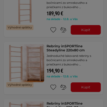
bočnicami zo smrekového a
priečkami z bukového …
189,90 €
na sklade – 12.8. u Vás
Výhodné splátky
Kúpiť
Rebriny inSPORTline
Steadyline 220x80 cm
Jednoduché lakované rebriny s
bočnicami zo smrekového a
priečkami z bukového …
194,90 €
na sklade – 12.8. u Vás
Výhodné splátky
Kúpiť
Rebriny inSPORTline