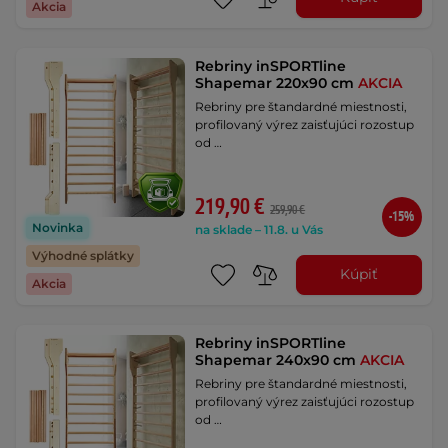
Akcia
Rebriny inSPORTline
Shapemar 220x90 cm
AKCIA
Rebriny pre štandardné miestnosti,
profilovaný výrez zaisťujúci rozostup
od …
219,90 €
259,90 €
-15%
Novinka
na sklade – 11.8. u Vás
Výhodné splátky
Kúpiť
Akcia
Rebriny inSPORTline
Shapemar 240x90 cm
AKCIA
Rebriny pre štandardné miestnosti,
profilovaný výrez zaisťujúci rozostup
od …