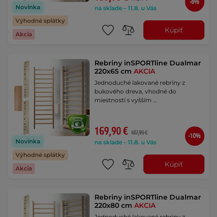
-8%
Novinka
na sklade – 11.8. u Vás
Výhodné splátky
Kúpiť
Akcia
Rebriny inSPORTline Dualmar
220x65 cm
AKCIA
Jednoduché lakované rebriny z
bukového dreva, vhodné do
miestností s vyšším …
169,90 €
187,90 €
-10%
Novinka
na sklade – 11.8. u Vás
Výhodné splátky
Kúpiť
Akcia
Rebriny inSPORTline Dualmar
220x80 cm
AKCIA
Jednoduché lakované rebriny z