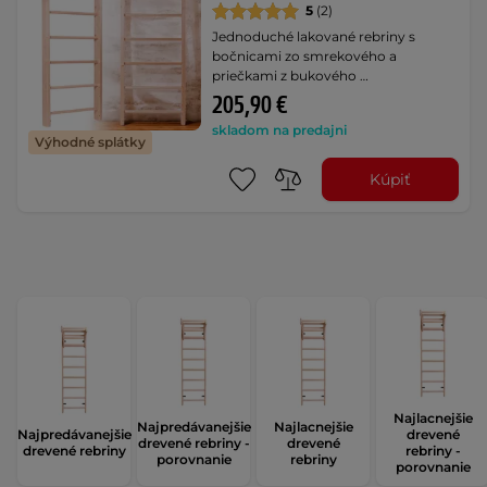
5
(2)
Jednoduché lakované rebriny s
bočnicami zo smrekového a
priečkami z bukového …
205,90 €
skladom na predajni
Výhodné splátky
Kúpiť
Najlacnejšie
Najpredávanejšie
Najlacnejšie
Najpredávanejšie
drevené
drevené rebriny -
drevené
drevené rebriny
rebriny -
porovnanie
rebriny
porovnanie