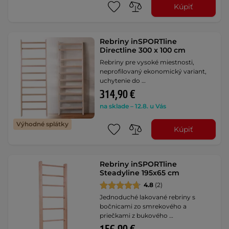
Kúpiť
Rebriny inSPORTline
Directline 300 x 100 cm
Rebriny pre vysoké miestnosti,
neprofilovaný ekonomický variant,
uchytenie do …
314,90 €
na sklade – 12.8. u Vás
Výhodné splátky
Kúpiť
Rebriny inSPORTline
Steadyline 195x65 cm
4.8
(2)
Jednoduché lakované rebriny s
bočnicami zo smrekového a
priečkami z bukového …