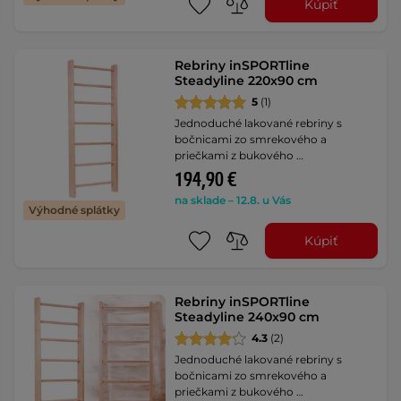
Kúpiť
Rebriny inSPORTline
Steadyline 220x90 cm
5
(1)
Jednoduché lakované rebriny s
bočnicami zo smrekového a
priečkami z bukového …
194,90 €
na sklade – 12.8. u Vás
Výhodné splátky
Kúpiť
Rebriny inSPORTline
Steadyline 240x90 cm
4.3
(2)
Jednoduché lakované rebriny s
bočnicami zo smrekového a
priečkami z bukového …