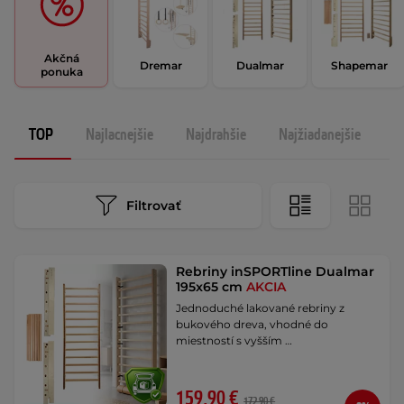
Akčná
Dremar
Dualmar
Shapemar
ponuka
TOP
Najlacnejšie
Najdrahšie
Najžiadanejšie
N
Filtrovať
Rebriny inSPORTline Dualmar
195x65 cm
AKCIA
Jednoduché lakované rebriny z
bukového dreva, vhodné do
miestností s vyšším …
159,90 €
172,90 €