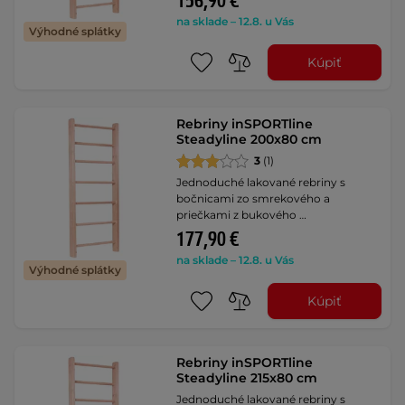
156,90 €
na sklade – 12.8. u Vás
Výhodné splátky
Kúpiť
Rebriny inSPORTline
Steadyline 200x80 cm
3
(1)
Jednoduché lakované rebriny s
bočnicami zo smrekového a
priečkami z bukového …
177,90 €
na sklade – 12.8. u Vás
Výhodné splátky
Kúpiť
Rebriny inSPORTline
Steadyline 215x80 cm
Jednoduché lakované rebriny s