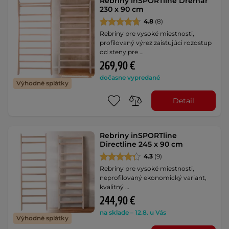
Rebriny inSPORTline Dremar
230 x 90 cm
4.8
(8)
Rebriny pre vysoké miestnosti,
profilovaný výrez zaisťujúci rozostup
od steny pre …
269,90 €
dočasne vypredané
Výhodné splátky
Detail
Rebriny inSPORTline
Directline 245 x 90 cm
4.3
(9)
Rebriny pre vysoké miestnosti,
neprofilovaný ekonomický variant,
kvalitný …
244,90 €
na sklade – 12.8. u Vás
Výhodné splátky