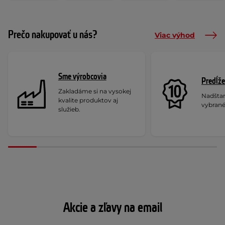
Prečo nakupovať u nás?
Viac výhod
Sme výrobcovia
Predĺže
Zakladáme si na vysokej
Nadšta
kvalite produktov aj
vybrané
služieb.
Akcie a zľavy na email