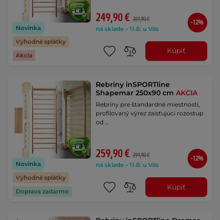
249,90 €
284,90 €
-12%
Novinka
na sklade – 11.8. u Vás
Výhodné splátky
Kúpiť
Akcia
Rebriny inSPORTline
Shapemar 250x90 cm
AKCIA
Rebriny pre štandardné miestnosti,
profilovaný výrez zaisťujúci rozostup
od …
259,90 €
294,90 €
-12%
Novinka
na sklade – 11.8. u Vás
Výhodné splátky
Kúpiť
Doprava zadarmo