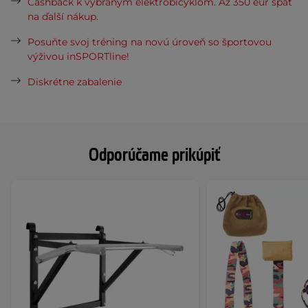
Cashback k vybraným elektrobicyklom. Až 350 eur späť
na ďalší nákup.
Posuňte svoj tréning na novú úroveň so športovou
výživou inSPORTline!
Diskrétne zabalenie
Odporúčame prikúpiť