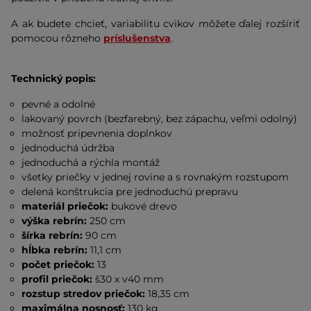
A ak budete chcieť, variabilitu cvikov môžete ďalej rozšíriť
pomocou rôzneho
príslušenstva
.
Technický popis:
pevné a odolné
lakovaný povrch (bezfarebný, bez zápachu, veľmi odolný)
možnosť pripevnenia doplnkov
jednoduchá údržba
jednoduchá a rýchla montáž
všetky priečky v jednej rovine a s rovnakým rozstupom
delená konštrukcia pre jednoduchú prepravu
materiál priečok:
bukové drevo
výška rebrín:
250 cm
šírka rebrín:
90 cm
hĺbka rebrín:
11,1 cm
počet priečok:
13
profil priečok:
š30 x
v40 mm
rozstup stredov priečok:
18,35 cm
maximálna nosnosť:
130 kg