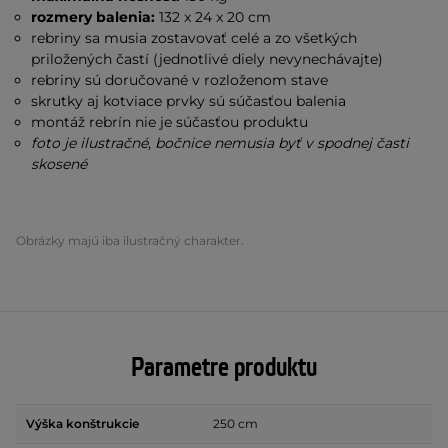
rozmery balenia:
132 x 24 x 20 cm
rebriny sa musia zostavovať celé a zo všetkých
priložených častí (jednotlivé diely nevynechávajte)
rebriny sú doručované v rozloženom stave
skrutky aj kotviace prvky sú súčasťou balenia
montáž rebrín nie je súčasťou produktu
foto je ilustračné, bočnice nemusia byť v spodnej časti
skosené
Obrázky majú iba ilustračný charakter.
Parametre produktu
Výška konštrukcie
250 cm