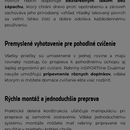
Povrch rebrín disponuje
bezfarebným lakom bez
zápachu
, ktorý chráni drevo proti opotrebeniu a zároveň
zachováva jeho prirodzený vzhľad. Hladký lakovaný povrch
sa veľmi ľahko čistí a dobre odoláva každodennému
používaniu.
Premyslené vyhotovenie pre pohodlné cvičenie
Všetky priečky sú umiestnené v jednej rovine a majú
rovnaký rozstup, čo prispieva k pohodlnému úchopu aj
lepšej ergonómii pri cvičení. Rebriny inSPORTline Dualmar
navyše umožňujú
pripevnenie rôznych doplnkov
, vďaka
ktorým si môžete domáce cvičenie ešte viac rozšíriť.
Rýchla montáž a jednoduchšia preprava
Praktická delená konštrukcia uľahčuje manipuláciu pri
preprave aj samotné zostavenie. Vďaka jednoduchému
systému montáže môžete mať rebriny pripravené na
použitie v priebehu krátkej chvíle.