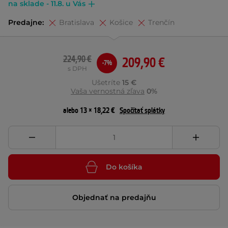
na sklade - 11.8. u Vás
Predajne:
Bratislava
Košice
Trenčín
224,90 €
209,90 €
-7%
s DPH
Ušetríte
15 €
Vaša vernostná zľava
0%
alebo 13 × 18,22 €
Spočítať splátky
Do košíka
Objednať na predajňu