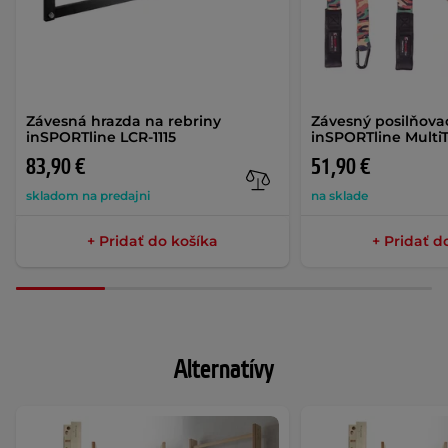
Závesná hrazda na rebriny
Závesný posilňova
inSPORTline LCR-1115
inSPORTline MultiT
83,90 €
51,90 €
skladom na predajni
na sklade
+ Pridať do košíka
+ Pridať d
Alternatívy