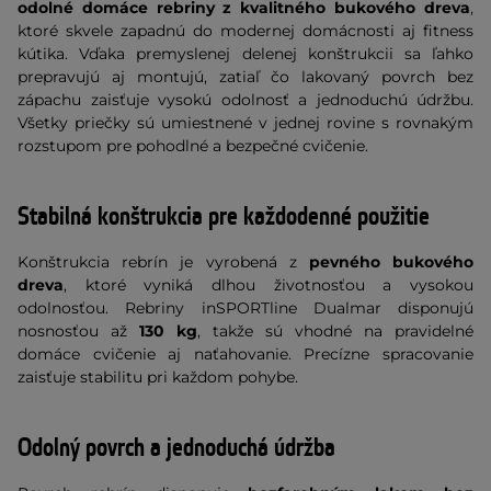
odolné domáce rebriny z kvalitného bukového dreva
,
ktoré skvele zapadnú do modernej domácnosti aj fitness
kútika. Vďaka premyslenej delenej konštrukcii sa ľahko
prepravujú aj montujú, zatiaľ čo lakovaný povrch bez
zápachu zaisťuje vysokú odolnosť a jednoduchú údržbu.
Všetky priečky sú umiestnené v jednej rovine s rovnakým
rozstupom pre pohodlné a bezpečné cvičenie.
Stabilná konštrukcia pre každodenné použitie
Konštrukcia rebrín je vyrobená z
pevného bukového
dreva
, ktoré vyniká dlhou životnosťou a vysokou
odolnosťou. Rebriny inSPORTline Dualmar disponujú
nosnosťou až
130 kg
, takže sú vhodné na pravidelné
domáce cvičenie aj naťahovanie. Precízne spracovanie
zaisťuje stabilitu pri každom pohybe.
Odolný povrch a jednoduchá údržba