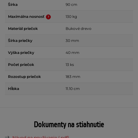
Šírka
90 cm
Maximálna nosnosť
130 kg
Materiál priečok
Bukové drevo
Šírka priečky
30 mm
Výška priečky
40 mm
Počet priečok
13 ks
Rozostup priečok
183 mm
Hĺbka
11.10 cm
Dokumenty na stiahnutie
Návod na používanie (.pdf)