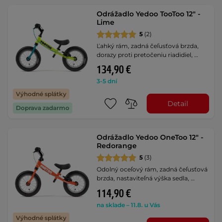
Odrážadlo Yedoo TooToo 12" -
Lime
5
(2)
Ľahký rám, zadná čeľusťová brzda,
dorazy proti pretočeniu riadidiel, …
134,90 €
3-5 dní
Výhodné splátky
Detail
Doprava zadarmo
Odrážadlo Yedoo OneToo 12" -
Redorange
5
(3)
Odolný oceľový rám, zadná čeľusťová
brzda, nastaviteľná výška sedla, …
114,90 €
na sklade – 11.8. u Vás
Výhodné splátky