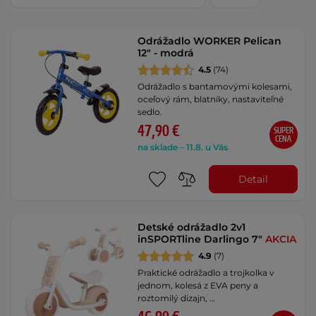
Odrážadlo WORKER Pelican
12" - modrá
4.5
(74)
Odrážadlo s bantamovými kolesami,
oceľový rám, blatníky, nastaviteľné
sedlo.
47,90 €
SUPER
CENA
na sklade – 11.8. u Vás
Detail
Detské odrážadlo 2v1
inSPORTline Darlingo 7"
AKCIA
4.9
(7)
Praktické odrážadlo a trojkolka v
jednom, kolesá z EVA peny a
roztomilý dizajn, …