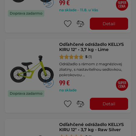
99 €
SUPER
CENA
na sklade – 11.8. u Vás
Doprava zadarmo
Detail
Odľahčené odrážadlo KELLYS
KIRU 12" • 3,7 kg - Lime
5
(1)
Odrážadlo s rámom z magnéziovej
zliatiny, s nastaviteľnou sedlovkou,
pokrokovou …
99 €
SUPER
CENA
na sklade
Doprava zadarmo
Detail
Odľahčené odrážadlo KELLYS
KIRU 12" • 3,7 kg - Raw Silver