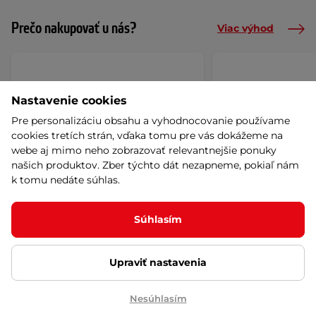
Prečo nakupovať u nás?
Viac výhod
Sme výrobcovia
Predĺže
Nastavenie cookies
Zakladáme si na vysokej
Nadšta
Pre personalizáciu obsahu a vyhodnocovanie používame
kvalite produktov aj
vybrané
služieb.
cookies tretích strán, vďaka tomu pre vás dokážeme na
webe aj mimo neho zobrazovať relevantnejšie ponuky
našich produktov. Zber týchto dát nezapneme, pokiaľ nám
k tomu nedáte súhlas.
Súhlasím
Upraviť nastavenia
Akcie a zľavy na email
Nesúhlasím
Akčný newsletter