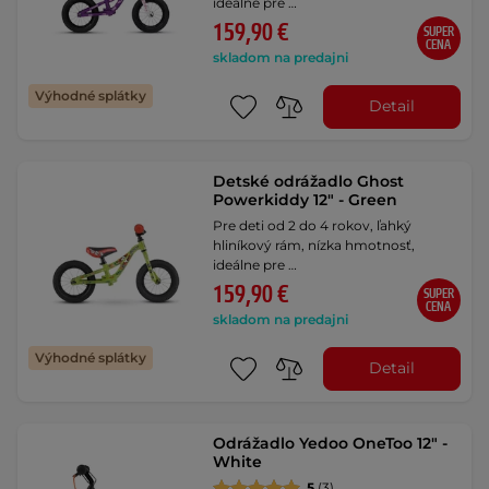
ideálne pre …
159,90 €
SUPER
CENA
skladom na predajni
Výhodné splátky
Detail
Detské odrážadlo Ghost
Powerkiddy 12" - Green
Pre deti od 2 do 4 rokov, ľahký
hliníkový rám, nízka hmotnosť,
ideálne pre …
159,90 €
SUPER
CENA
skladom na predajni
Výhodné splátky
Detail
Odrážadlo Yedoo OneToo 12" -
White
5
(3)