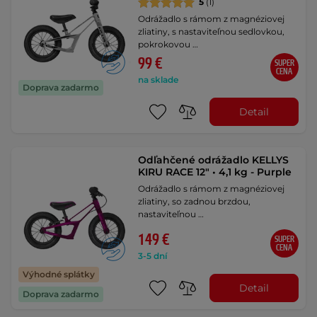
5
(1)
Odrážadlo s rámom z magnéziovej
zliatiny, s nastaviteľnou sedlovkou,
pokrokovou …
99 €
SUPER
CENA
na sklade
Doprava zadarmo
Detail
Odľahčené odrážadlo KELLYS
KIRU RACE 12" • 4,1 kg - Purple
Odrážadlo s rámom z magnéziovej
zliatiny, so zadnou brzdou,
nastaviteľnou …
149 €
SUPER
CENA
3-5 dní
Výhodné splátky
Detail
Doprava zadarmo