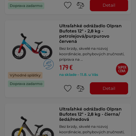
Detail
Doprava zadarmo
Ultraľahké odrážadlo Olpran
Bufotes 12" • 2,8 kg -
petrolejová/purpurovo
červená
Bez brzdy, skvelé na rozvoj
koordinácie, pohybových zručností,
príprava na …
179 €
SUPER
CENA
na sklade – 11.8. u Vás
Výhodné splátky
Doprava zadarmo
Detail
Ultraľahké odrážadlo Olpran
Bufotes 12" • 2,8 kg - čierna/
šedá/medová
Bez brzdy, skvelé na rozvoj
koordinácie, pohybových zručností,