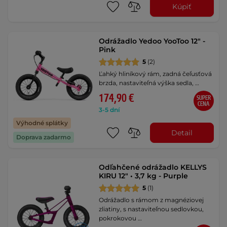
Kúpiť
Odrážadlo Yedoo YooToo 12" -
Pink
5
(2)
Ľahký hliníkový rám, zadná čeľusťová
brzda, nastaviteľná výška sedla, …
174,90 €
SUPER
CENA
3-5 dní
Výhodné splátky
Detail
Doprava zadarmo
Odľahčené odrážadlo KELLYS
KIRU 12" • 3,7 kg - Purple
5
(1)
Odrážadlo s rámom z magnéziovej
zliatiny, s nastaviteľnou sedlovkou,
pokrokovou …