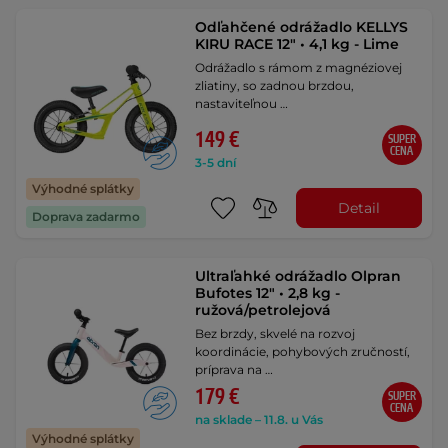
Odľahčené odrážadlo KELLYS
KIRU RACE 12" • 4,1 kg - Lime
Odrážadlo s rámom z magnéziovej
zliatiny, so zadnou brzdou,
nastaviteľnou …
149 €
SUPER
CENA
3-5 dní
Výhodné splátky
Detail
Doprava zadarmo
Ultraľahké odrážadlo Olpran
Bufotes 12" • 2,8 kg -
ružová/petrolejová
Bez brzdy, skvelé na rozvoj
koordinácie, pohybových zručností,
príprava na …
179 €
SUPER
CENA
na sklade – 11.8. u Vás
Výhodné splátky