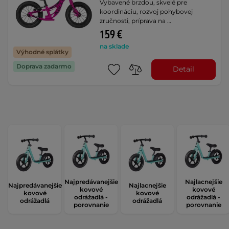
Vybavené brzdou, skvelé pre
koordináciu, rozvoj pohybovej
zručnosti, príprava na …
159 €
na sklade
Výhodné splátky
Doprava zadarmo
Detail
Najpredávanejšie
Najlacnejšie
Najpredávanejšie
Najlacnejšie
kovové
kovové
kovové
kovové
odrážadlá -
odrážadlá -
odrážadlá
odrážadlá
porovnanie
porovnanie