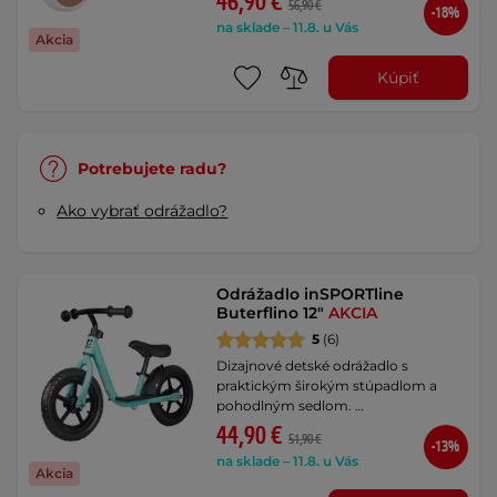
46,90 €
56,90 €
-18%
na sklade – 11.8. u Vás
Akcia
Kúpiť
Potrebujete radu?
Ako vybrať odrážadlo?
Odrážadlo inSPORTline
Buterflino 12"
AKCIA
5
(6)
Dizajnové detské odrážadlo s
praktickým širokým stúpadlom a
pohodlným sedlom. …
44,90 €
51,90 €
-13%
na sklade – 11.8. u Vás
Akcia