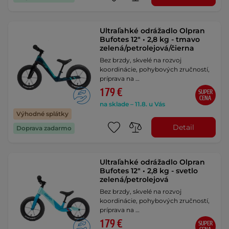
Ultraľahké odrážadlo Olpran
Bufotes 12" • 2,8 kg - tmavo
zelená/petrolejová/čierna
Bez brzdy, skvelé na rozvoj
koordinácie, pohybových zručností,
príprava na …
179 €
SUPER
CENA
na sklade – 11.8. u Vás
Výhodné splátky
Detail
Doprava zadarmo
Ultraľahké odrážadlo Olpran
Bufotes 12" • 2,8 kg - svetlo
zelená/petrolejová
Bez brzdy, skvelé na rozvoj
koordinácie, pohybových zručností,
príprava na …
179 €
SUPER