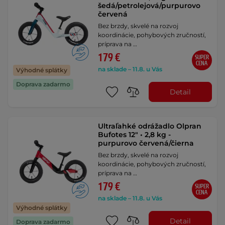
šedá/petrolejová/purpurovo
červená
Bez brzdy, skvelé na rozvoj
koordinácie, pohybových zručností,
príprava na …
179 €
SUPER
CENA
na sklade – 11.8. u Vás
Výhodné splátky
Doprava zadarmo
Detail
Ultraľahké odrážadlo Olpran
Bufotes 12" • 2,8 kg -
purpurovo červená/čierna
Bez brzdy, skvelé na rozvoj
koordinácie, pohybových zručností,
príprava na …
179 €
SUPER
CENA
na sklade – 11.8. u Vás
Výhodné splátky
Detail
Doprava zadarmo