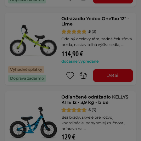
Odrážadlo Yedoo OneToo 12" -
Lime
5
(3)
Odolný oceľový rám, zadná čeľusťová
brzda, nastaviteľná výška sedla, …
114,90 €
dočasne vypredané
Výhodné splátky
Detail
Doprava zadarmo
Odľahčené odrážadlo KELLYS
KITE 12 • 3,9 kg - blue
5
(3)
Bez brzdy, skvelé pre rozvoj
koordinácie, pohybovej zručnosti,
príprava na …
129 €