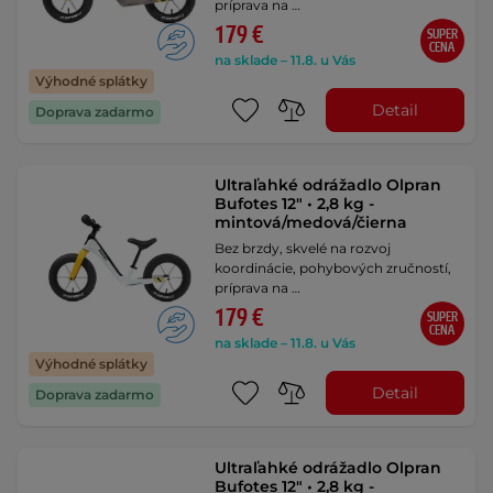
príprava na …
179 €
SUPER
CENA
na sklade – 11.8. u Vás
Výhodné splátky
Detail
Doprava zadarmo
Ultraľahké odrážadlo Olpran
Bufotes 12" • 2,8 kg -
mintová/medová/čierna
Bez brzdy, skvelé na rozvoj
koordinácie, pohybových zručností,
príprava na …
179 €
SUPER
CENA
na sklade – 11.8. u Vás
Výhodné splátky
Detail
Doprava zadarmo
Ultraľahké odrážadlo Olpran
Bufotes 12" • 2,8 kg -