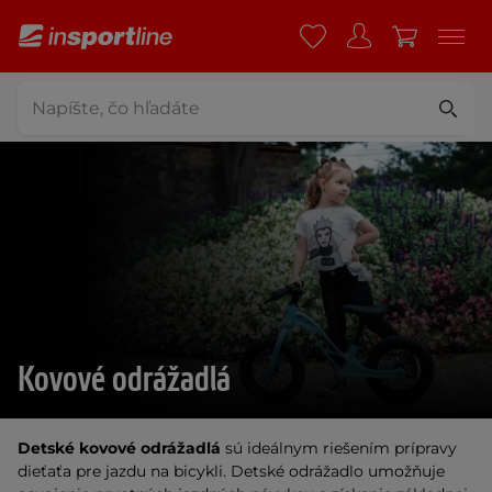
Kovové odrážadlá
Detské kovové odrážadlá
sú ideálnym riešením prípravy
dieťaťa pre jazdu na bicykli. Detské odrážadlo umožňuje