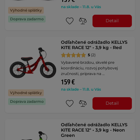
na sklade – 11.8. u Vás
Výhodné splátky
Doprava zadarmo
Detail
Odľahčené odrážadlo KELLYS
KITE RACE 12" • 3,9 kg - Red
5
(2)
Vybavené brzdou, skvelé pre
koordináciu, rozvoj pohybovej
zručnosti, príprava na …
159 €
na sklade – 11.8. u Vás
Výhodné splátky
Doprava zadarmo
Detail
Odľahčené odrážadlo KELLYS
KITE RACE 12" • 3,9 kg - Neon
Green