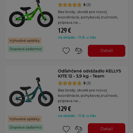
5
(3)
Bez brzdy, skvelé pre rozvoj
koordinácie, pohybovej zručnosti,
príprava na …
129 €
na sklade – 11.8. u Vás
Výhodné splátky
Doprava zadarmo
Detail
Odľahčené odrážadlo KELLYS
KITE 12 • 3,9 kg - Team
5
(3)
Bez brzdy, skvelé pre rozvoj
koordinácie, pohybovej zručnosti,
príprava na …
129 €
na sklade – 11.8. u Vás
Výhodné splátky
Doprava zadarmo
Detail