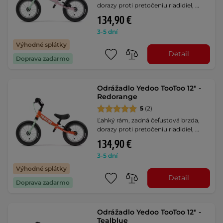
dorazy proti pretočeniu riadidiel, …
134,90 €
3-5 dní
Výhodné splátky
Detail
Doprava zadarmo
Odrážadlo Yedoo TooToo 12" -
Redorange
5
(2)
Ľahký rám, zadná čeľusťová brzda,
dorazy proti pretočeniu riadidiel, …
134,90 €
3-5 dní
Výhodné splátky
Detail
Doprava zadarmo
Odrážadlo Yedoo TooToo 12" -
Tealblue