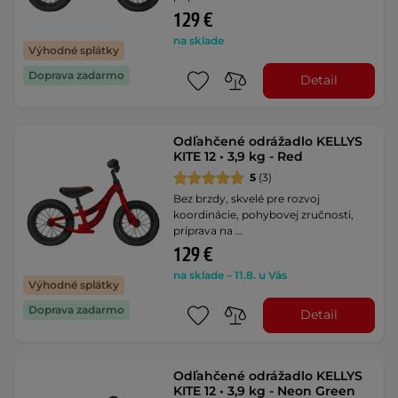
129 €
na sklade
Výhodné splátky
Doprava zadarmo
Detail
Odľahčené odrážadlo KELLYS
KITE 12 • 3,9 kg - Red
5
(3)
Bez brzdy, skvelé pre rozvoj
koordinácie, pohybovej zručnosti,
príprava na …
129 €
na sklade – 11.8. u Vás
Výhodné splátky
Doprava zadarmo
Detail
Odľahčené odrážadlo KELLYS
KITE 12 • 3,9 kg - Neon Green