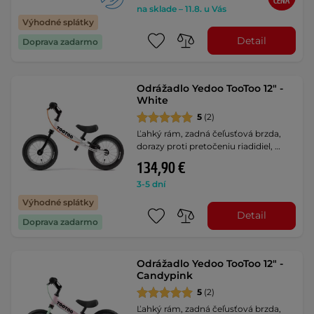
CENA
na sklade – 11.8. u Vás
Výhodné splátky
Detail
Doprava zadarmo
Odrážadlo Yedoo TooToo 12" -
White
5
(2)
Ľahký rám, zadná čeľusťová brzda,
dorazy proti pretočeniu riadidiel, …
134,90 €
3-5 dní
Výhodné splátky
Detail
Doprava zadarmo
Odrážadlo Yedoo TooToo 12" -
Candypink
5
(2)
Ľahký rám, zadná čeľusťová brzda,