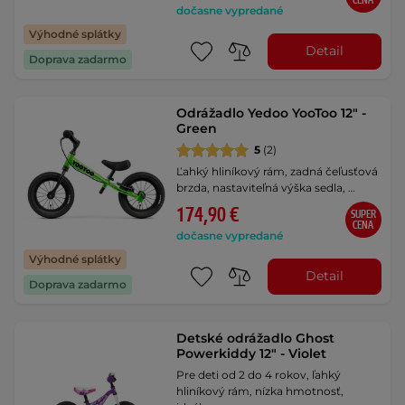
CENA
dočasne vypredané
Výhodné splátky
Detail
Doprava zadarmo
Odrážadlo Yedoo YooToo 12" -
Green
5
(2)
Ľahký hliníkový rám, zadná čeľusťová
brzda, nastaviteľná výška sedla, …
174,90 €
SUPER
CENA
dočasne vypredané
Výhodné splátky
Detail
Doprava zadarmo
Detské odrážadlo Ghost
Powerkiddy 12" - Violet
Pre deti od 2 do 4 rokov, ľahký
hliníkový rám, nízka hmotnosť,