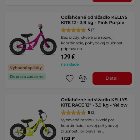
Odľahčené odrážadlo KELLYS
KITE 12 • 3,9 kg - Pink Purple
5
(3)
Bez brzdy, skvelé pre rozvoj
koordinácie, pohybovej zručnosti,
príprava na …
129 €
na sklade
Výhodné splátky
Doprava zadarmo
Detail
Odľahčené odrážadlo KELLYS
KITE RACE 12" • 3,9 kg - Yellow
5
(2)
Vybavené brzdou, skvelé pre
koordináciu, rozvoj pohybovej
zručnosti, príprava na …
159 €