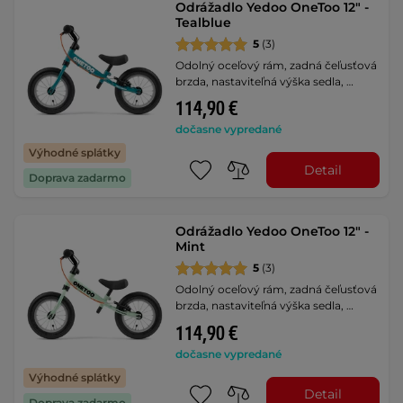
Odrážadlo Yedoo OneToo 12" -
Tealblue
5
(3)
Odolný oceľový rám, zadná čeľusťová
brzda, nastaviteľná výška sedla, …
114,90 €
dočasne vypredané
Výhodné splátky
Detail
Doprava zadarmo
Odrážadlo Yedoo OneToo 12" -
Mint
5
(3)
Odolný oceľový rám, zadná čeľusťová
brzda, nastaviteľná výška sedla, …
114,90 €
dočasne vypredané
Výhodné splátky
Detail
Doprava zadarmo