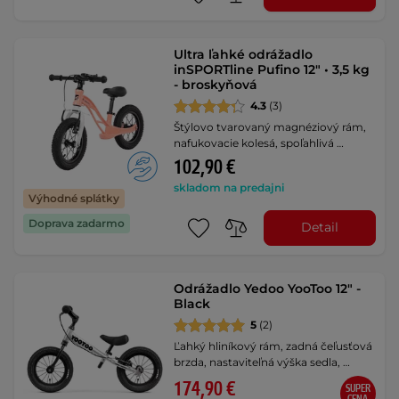
Ultra ľahké odrážadlo
inSPORTline Pufino 12" • 3,5 kg
- broskyňová
4.3
(3)
Štýlovo tvarovaný magnéziový rám,
nafukovacie kolesá, spoľahlivá …
102,90 €
skladom na predajni
Výhodné splátky
Doprava zadarmo
Detail
Odrážadlo Yedoo YooToo 12" -
Black
5
(2)
Ľahký hliníkový rám, zadná čeľusťová
brzda, nastaviteľná výška sedla, …
174,90 €
SUPER