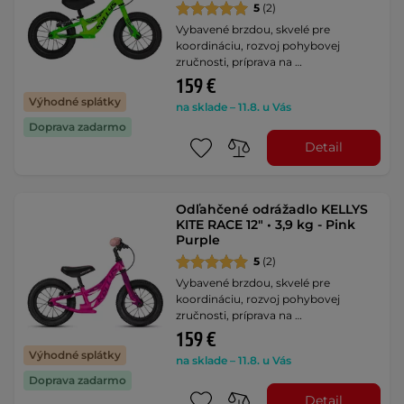
5
(2)
Vybavené brzdou, skvelé pre
koordináciu, rozvoj pohybovej
zručnosti, príprava na …
159 €
Výhodné splátky
na sklade – 11.8. u Vás
Doprava zadarmo
Detail
Odľahčené odrážadlo KELLYS
KITE RACE 12" • 3,9 kg - Pink
Purple
5
(2)
Vybavené brzdou, skvelé pre
koordináciu, rozvoj pohybovej
zručnosti, príprava na …
159 €
Výhodné splátky
na sklade – 11.8. u Vás
Doprava zadarmo
Detail