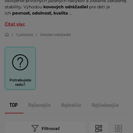
osvojenie prvotných jazdných návykov a získanie základnej
stability. Výhodou
kovových odrážadiel
pre deti je
ich
pevnosť, odolnosť, kvalita
...
Čítať viac
Cyklistika
Detské odrážadlá
Potrebujete
radu?
TOP
Najlacnejšie
Najdrahšie
Najžiadanejšie
N
Filtrovať