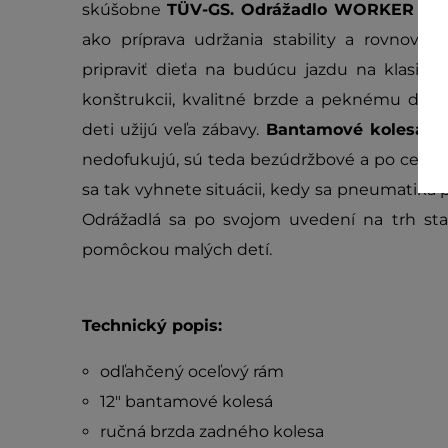
skúšobne
TÜV-GS.
Odrážadlo WORKER Pel
ako príprava udržania stability a rovnováh
pripraviť dieťa na budúcu jazdu na klasic
konštrukcii, kvalitné brzde a peknému des
deti užijú veľa zábavy.
Bantamové kolesá
po
nedofukujú, sú teda bezúdržbové a po celú dob
sa tak vyhnete situácii, kedy sa pneumatika
Odrážadlá sa po svojom uvedení na trh sta
pomôckou malých detí.
Technický popis:
odľahčený oceľový rám
12" bantamové kolesá
ručná brzda zadného kolesa