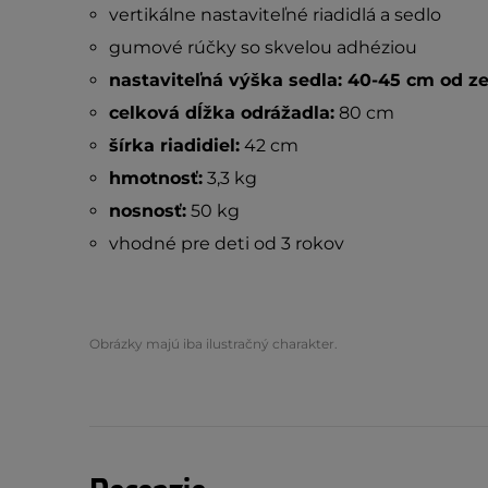
vertikálne nastaviteľné riadidlá a sedlo
gumové rúčky so skvelou adhéziou
nastaviteľná výška sedla: 40-45 cm od 
celková dĺžka odrážadla:
80 cm
šírka riadidiel:
42 cm
hmotnosť:
3,3 kg
nosnosť:
50 kg
vhodné pre deti od 3 rokov
Obrázky majú iba ilustračný charakter.