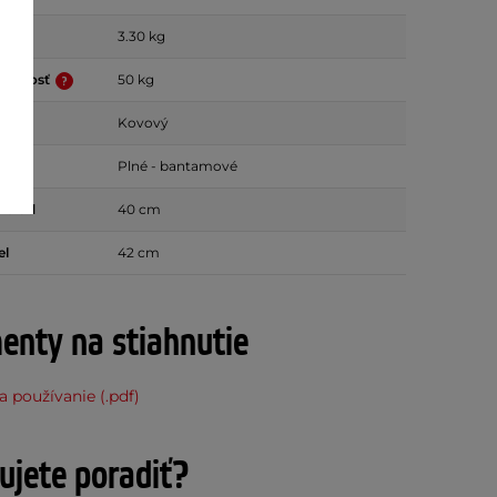
3.30 kg
nosnosť
50 kg
Kovový
Plné - bantamové
la od
40 cm
el
42 cm
nty na stiahnutie
 používanie (.pdf)
ujete poradiť?