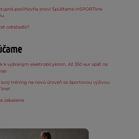
stupná posilňovňa snov! Spúšťame inSPORTline
ňu
ať odrážadlo?
účame
k k vybraným elektrobicyklom. Až 350 eur späť na
kup.
svoj tréning na novú úroveň so športovou výživou
line!
e zabalenie