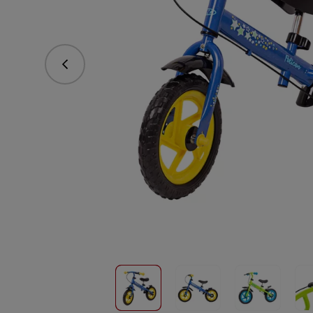
Predchádzajúce