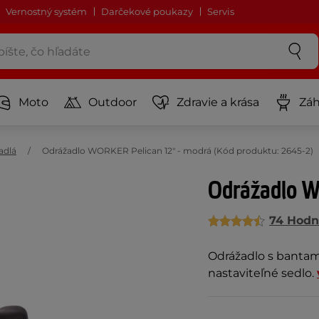
Vernostný systém
Darčekové poukazy
Servis
Moto
Outdoor
Zdravie a krása
Záh
adlá
Odrážadlo WORKER Pelican 12" - modrá (Kód produktu: 2645-2)
Odrážadlo W
74 Hodn
Odrážadlo s bantam
nastaviteľné sedlo.