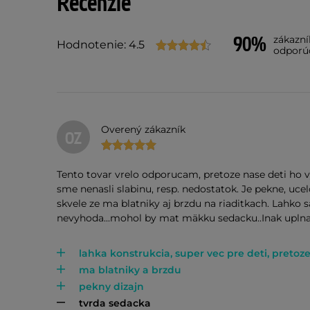
Recenzie
90%
zákazn
Hodnotenie: 4.5
odporú
Overený zákazník
OZ
Tento tovar vrelo odporucam, pretoze nase deti ho
sme nenasli slabinu, resp. nedostatok. Je pekne, ucel
skvele ze ma blatniky aj brzdu na riaditkach. Lahko
nevyhoda...mohol by mat mäkku sedacku..Inak uplna
lahka konstrukcia, super vec pre deti, pret
ma blatniky a brzdu
pekny dizajn
tvrda sedacka