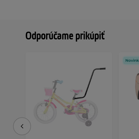
Odporúčame prikúpiť
Novink
Predchádzajúce