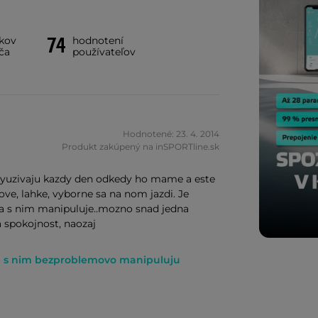
74
íkov
hodnotení
ča
používateľov
Hodnotené: 23. 4. 2014
Produkt zakúpený na inSPORTline.sk
 vyuzivaju kazdy den odkedy ho mame a este
ove, lahke, vyborne sa na nom jazdi. Je
 sa s nim manipuluje..mozno snad jedna
 spokojnost, naozaj
oze s nim bezproblemovo manipuluju