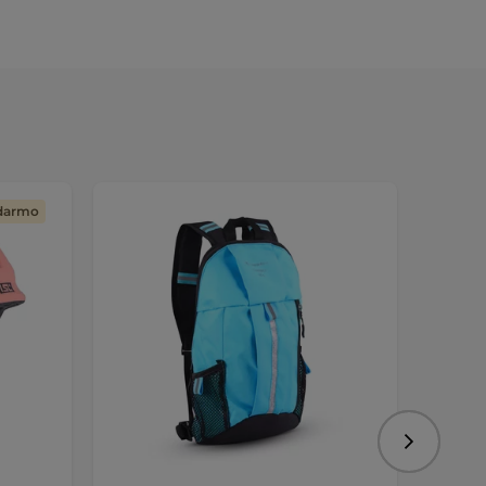
adarmo
Nasledujú