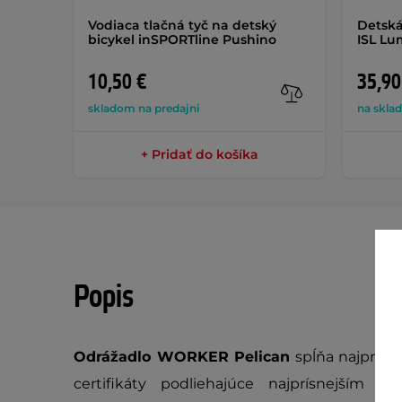
Vodiaca tlačná tyč na detský
Detská
bicykel inSPORTline Pushino
ISL Lu
10,50 €
35,90
skladom na predajni
na skla
+ Pridať do košíka
Popis
Odrážadlo WORKER Pelican
spĺňa najprísn
certifikáty podliehajúce najprísnejší