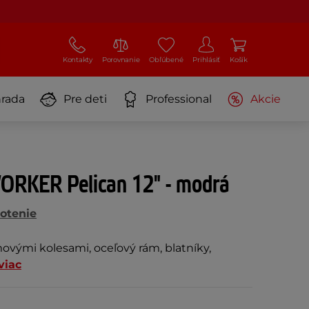
Kontakty
Porovnanie
Obľúbené
Prihlásiť
Košík
rada
Pre deti
Professional
Akcie
ORKER Pelican 12" - modrá
otenie
ovými kolesami, oceľový rám, blatníky,
viac