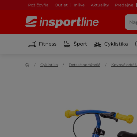
Požičovňa
Outlet
Inlive
Aktuality
Predajne
Fitness
Šport
Cyklistika
Cyklistika
Detské odrážadlá
Kovové odráž