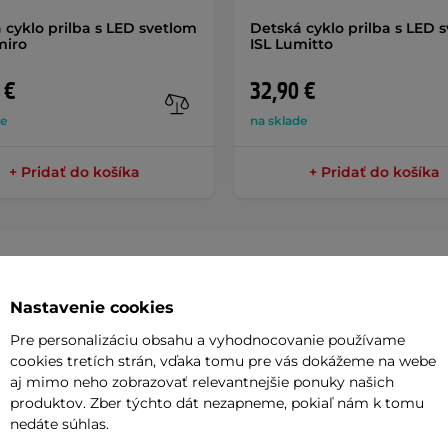
 cyklo prilba s LED svetlom
Detská cyklo prilba s LED 
miro
ISL Lumitto
 €
32,90 €
de
na sklade
+ Pridať do košíka
+ Pridať do košíka
Nastavenie cookies
Parame
Pre personalizáciu obsahu a vyhodnocovanie používame
cookies tretích strán, vďaka tomu pre vás dokážeme na webe
aj mimo neho zobrazovať relevantnejšie ponuky našich
ejšie bezpečnostné štandardy a vlastní
produktov. Zber týchto dát nezapneme, pokiaľ nám k tomu
Brzda
nedáte súhlas.
m európskym normám EN-71 nemeckej
Odporúčan