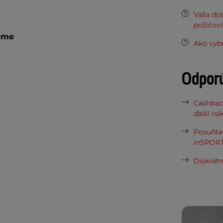
Vaša do
požičov
zeme
Ako vybr
Odpor
Cashbac
ďalší ná
Posuňte 
inSPORT
Diskrétn