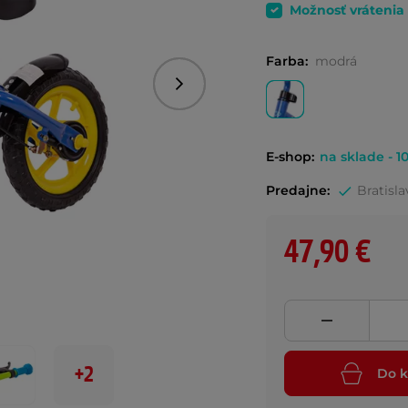
Možnosť vrátenia
Farba:
modrá
Nasledujúce
E-shop:
na sklade - 10
Predajne:
Bratisla
47,90 €
+2
Do k