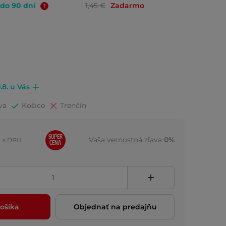
 do 90 dní
1,45 €
Zadarmo
.8. u Vás
va
Košice
Trenčín
SUPER
Vaša vernostná zľava
0%
s DPH
CENA
ošíka
Objednať na predajňu