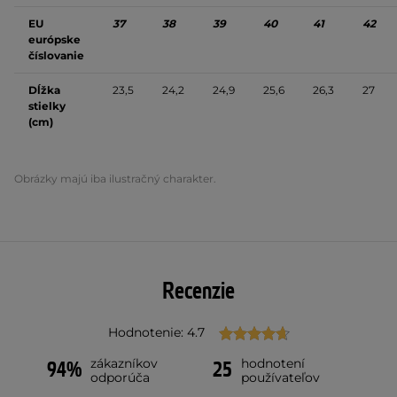
EU
37
38
39
40
41
42
európske
číslovanie
Dĺžka
23,5
24,2
24,9
25,6
26,3
27
stielky
(cm)
Obrázky majú iba ilustračný charakter.
Recenzie
Hodnotenie: 4.7
zákazníkov
hodnotení
94%
25
odporúča
používateľov