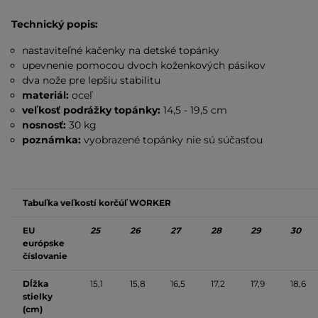
Technický popis:
nastaviteľné kačenky na detské topánky
upevnenie pomocou dvoch koženkových pásikov
dva nože pre lepšiu stabilitu
materiál:
oceľ
veľkosť podrážky topánky:
14,5 - 19,5 cm
nosnosť:
30 kg
poznámka:
vyobrazené topánky nie sú súčasťou
Tabuľka veľkostí korčúľ WORKER
EU
25
26
27
28
29
30
európske
číslovanie
Dĺžka
15,1
15,8
16,5
17,2
17,9
18,6
stielky
(cm)