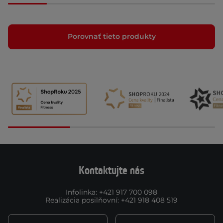
Porovnať tieto produkty
Kontaktujte nás
Infolinka
:
+421 917 700 098
Realizácia posilňovní
:
+421 918 408 519