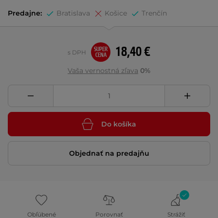
Predajne:
Bratislava
Košice
Trenčín
18,40 €
SUPER
s DPH
CENA
Vaša vernostná zľava
0%
Do košíka
Objednať na predajňu
Obľúbené
Porovnať
Strážiť