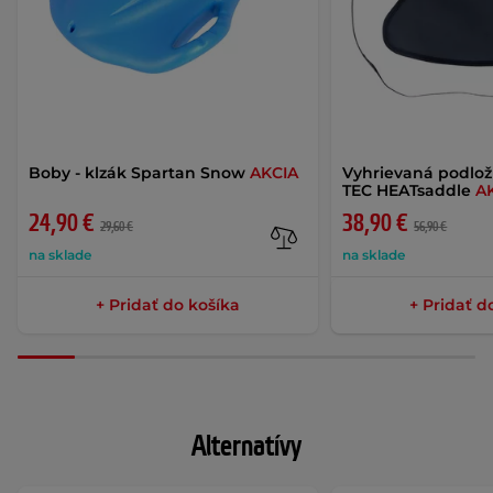
Boby - klzák Spartan Snow
AKCIA
Vyhrievaná podlož
TEC HEATsaddle
A
24,90 €
38,90 €
29,60 €
56,90 €
na sklade
na sklade
+ Pridať do košíka
+ Pridať d
Alternatívy