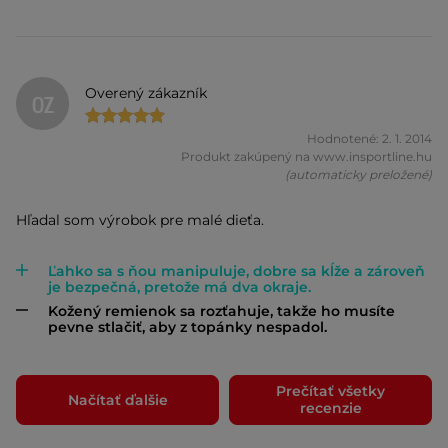
Overený zákazník
OZ
Hodnotené: 2. 1. 2014
Produkt zakúpený na www.insportline.hu
(automaticky preložené)
Hľadal som výrobok pre malé dieťa.
Ľahko sa s ňou manipuluje, dobre sa kĺže a zároveň
je bezpečná, pretože má dva okraje.
Kožený remienok sa rozťahuje, takže ho musíte
pevne stlačiť, aby z topánky nespadol.
Prečítať všetky
Načítať ďalšie
recenzie