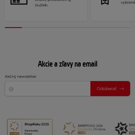
vybrané
služieb.
Akcie a zľavy na email
Akčný newsletter
Odoberať