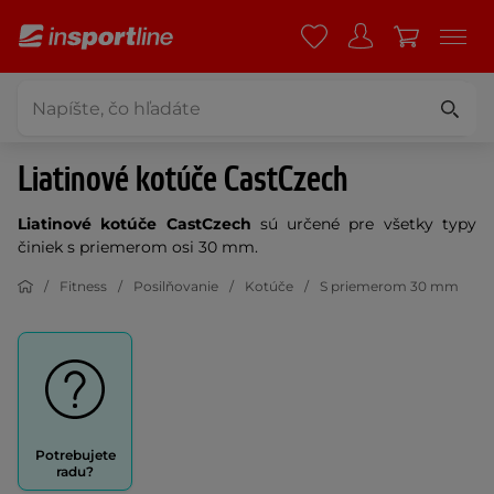
Liatinové kotúče CastCzech
Liatinové kotúče CastCzech
sú určené pre všetky typy
činiek s priemerom osi 30 mm.
Fitness
Posilňovanie
Kotúče
S priemerom 30 mm
Potrebujete
radu?