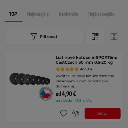
TOP
Najlacnejšie
Najdrahšie
Najžiadanejšie
N
Filtrovať
Liatinové kotúče inSPORTline
CastCzech 30 mm 0,5-20 kg
4.9
(15)
Kvalitné liatinové kotúče ošetrené
práškovým lakom, vhodné pre
domácu aj …
od 4,90 €
na sklade – 11.8. u Vás
Detail