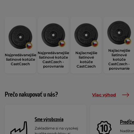
Najlacnejšie
Najpredávanejšie
Najlacnejšie
Najpredávanejšie
liatinové
liatinové kotúče
liatinové
liatinové kotúče
kotúče
CastCzech -
kotúče
CastCzech
CastCzech -
porovnanie
CastCzech
porovnanie
Prečo nakupovať u nás?
Viac výhod
Sme výrobcovia
Predĺže
Zakladáme si na vysokej
Nadšta
kvalite produktov aj