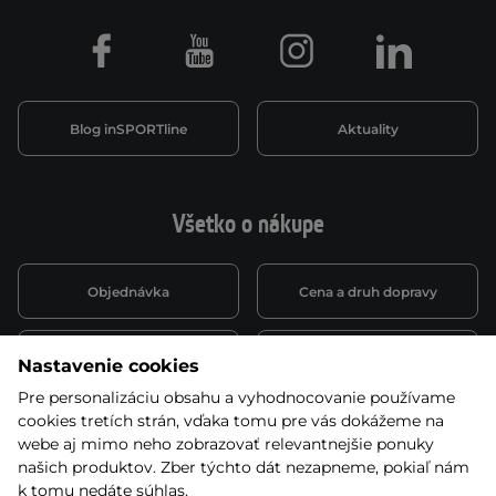
Facebook
Youtube
Instagram
LinkedIn
Blog inSPORTline
Aktuality
Všetko o nákupe
Objednávka
Cena a druh dopravy
Spôsob platby
Vernostný systém
Nastavenie cookies
Pre personalizáciu obsahu a vyhodnocovanie používame
cookies tretích strán, vďaka tomu pre vás dokážeme na
Montáž a servis
Reklamácie a záruka
webe aj mimo neho zobrazovať relevantnejšie ponuky
našich produktov. Zber týchto dát nezapneme, pokiaľ nám
k tomu nedáte súhlas.
Kariéra
Obchodné podmienky