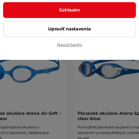
Detail
Detai
Súhlasím
Upraviť nastavenia
Nesúhlasím
ké okuliare Arena Air-Soft -
Plavecké okuliare Arena Sp
lear
clear-blue
ispôsobivé okuliare s
Pohodlné plavecké okuliare s 
vnym tesnením, ideálne pre
tesnením a nastaviteľným nosní
é …
skvelé …