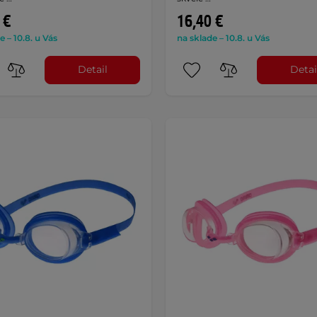
 €
16,40 €
e – 10.8. u Vás
na sklade – 10.8. u Vás
Detail
Detai