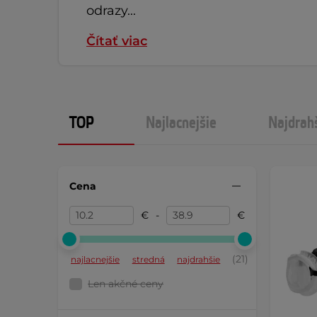
odrazy...
Čítať viac
TOP
Najlacnejšie
Najdrah
Cena
€
-
€
(21)
najlacnejšie
stredná
najdrahšie
Len akčné ceny