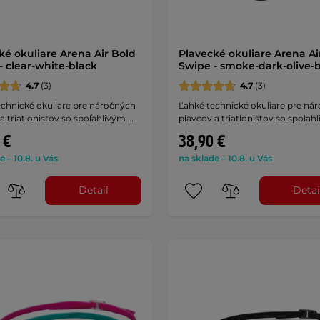
ké okuliare Arena Air Bold
Plavecké okuliare Arena Ai
- clear-white-black
Swipe - smoke-dark-olive-
4.7
(3)
4.7
(3)
echnické okuliare pre náročných
Ľahké technické okuliare pre ná
a triatlonistov so spoľahlivým …
plavcov a triatlonistov so spoľah
 €
38,90 €
e – 10.8. u Vás
na sklade – 10.8. u Vás
Detail
Detai