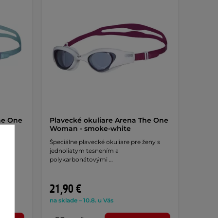
he One
Plavecké okuliare Arena The One
Woman - smoke-white
eny s
Špeciálne plavecké okuliare pre ženy s
jednoliatym tesnením a
polykarbonátovými …
21,90 €
na sklade – 10.8. u Vás