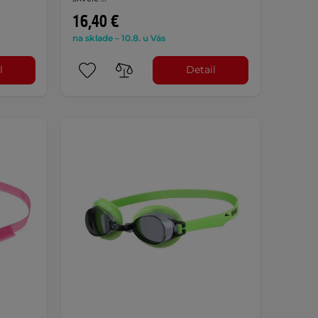
16,40 €
na sklade – 10.8. u Vás
l
Detail