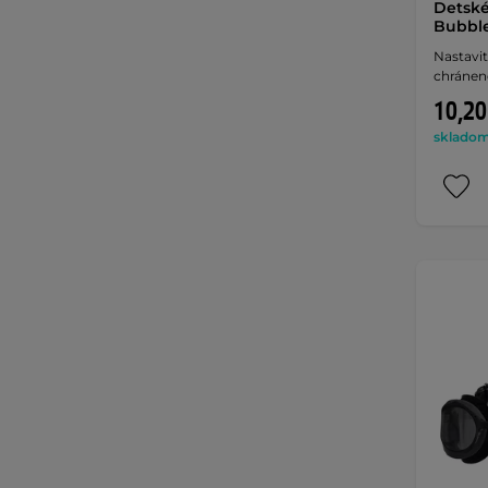
Detské
Bubble
Nastavit
chránené
10,20
skladom