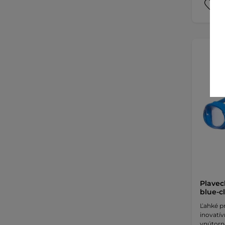
Plavec
blue-c
Ľahké pr
inovatí
vnútorn