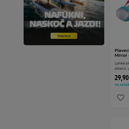
Plavec
Mirror 
Ľahké pl
sklami,
29,90
na sklad