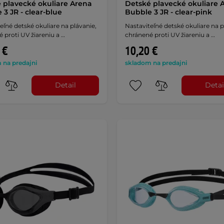
 plavecké okuliare Arena
Detské plavecké okuliare 
 3 JR - clear-blue
Bubble 3 JR - clear-pink
eľné detské okuliare na plávanie,
Nastaviteľné detské okuliare na p
 proti UV žiareniu a …
chránené proti UV žiareniu a …
 €
10,20 €
 na predajni
skladom na predajni
Detail
Detai