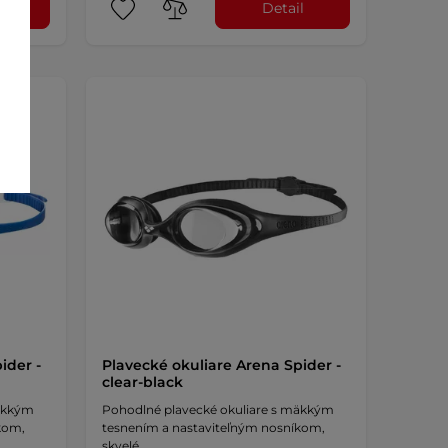
l
Detail
ider -
Plavecké okuliare Arena Spider -
clear-black
mäkkým
Pohodlné plavecké okuliare s mäkkým
kom,
tesnením a nastaviteľným nosníkom,
skvelé …