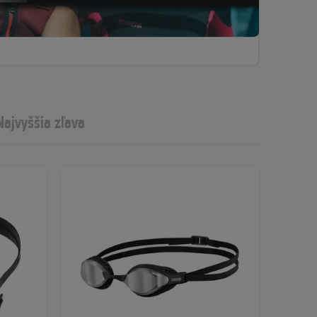
Najvyššia zľava