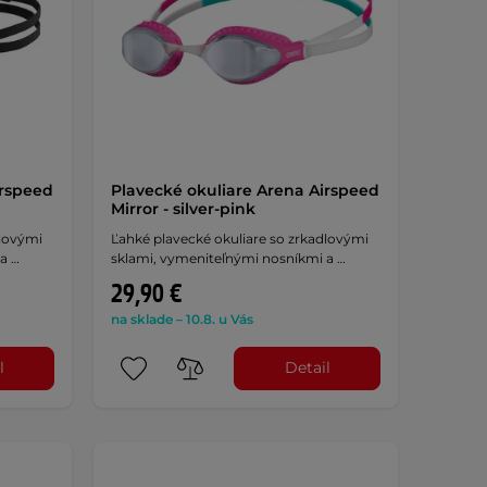
irspeed
Plavecké okuliare Arena Airspeed
Mirror - silver-pink
dlovými
Ľahké plavecké okuliare so zrkadlovými
a …
sklami, vymeniteľnými nosníkmi a …
29,90 €
na sklade – 10.8. u Vás
l
Detail