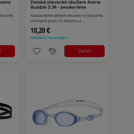
Arena
Detské plavecké okuliare Arena
Bubble 3 JR - smoke-lime
lávanie,
Nastaviteľné detské okuliare na plávanie,
chránené proti UV žiareniu a …
10,20 €
skladom na predajni
l
Detail