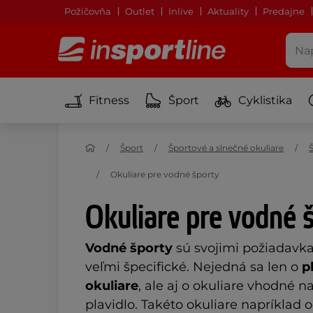
Požičovňa
Outlet
Inlive
Aktuality
Predajne
Fitness
Šport
Cyklistika
Šport
Športové a slnečné okuliare
Okuliare pre vodné športy
Okuliare pre vodné 
Vodné športy
sú svojimi požiadavk
veľmi špecifické. Nejedná sa len o
p
okuliare
, ale aj o okuliare vhodné n
plavidlo. Takéto okuliare napríklad