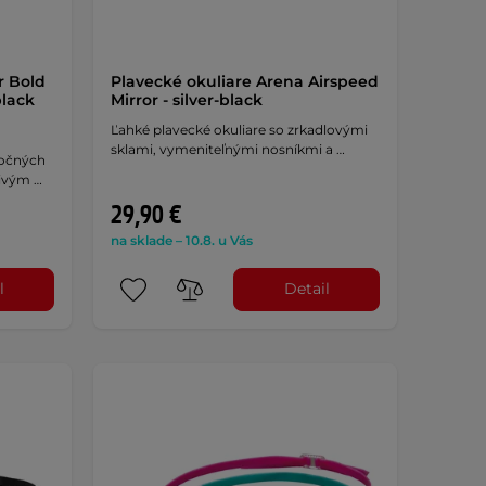
r Bold
Plavecké okuliare Arena Airspeed
black
Mirror - silver-black
Ľahké plavecké okuliare so zrkadlovými
sklami, vymeniteľnými nosníkmi a …
ročných
livým …
29,90 €
na sklade – 10.8. u Vás
l
Detail