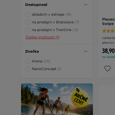
Dostupnosť
skladom v eshope
(18)
Plavec
na predajni v Bratislave
(7)
Swipe 
na predajni v Trenčíne
(12)
Ďalšie možnosti (1)
Ľahké t
plavcov 
38,90
Značka
na sklad
Arena
(20)
NanoConcept
(1)