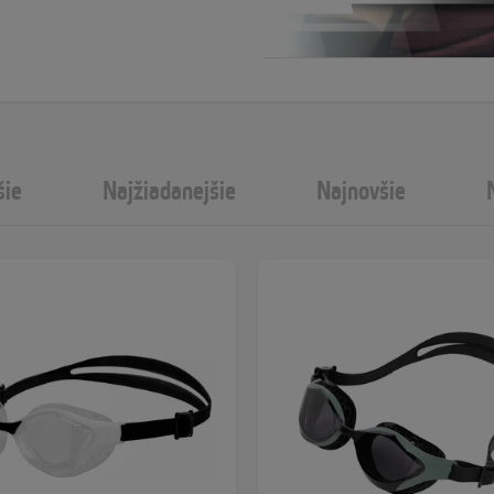
šie
Najžiadanejšie
Najnovšie