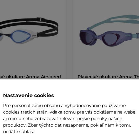
ké okuliare Arena Airspeed
Plavecké okuliare Arena T
-white
Woman - smoke-violet
5
(1)
Špeciálne plavecké okuliare pre ž
Nastavenie cookies
jednoliatym tesnením a
avecké okuliare s
polykarbonátovými …
bonátovými sklami,
Pre personalizáciu obsahu a vyhodnocovanie používame
eľnými nosníkmi a …
cookies tretích strán, vďaka tomu pre vás dokážeme na webe
aj mimo neho zobrazovať relevantnejšie ponuky našich
 €
21,90 €
produktov. Zber týchto dát nezapneme, pokiaľ nám k tomu
e – 10.8. u Vás
na sklade – 10.8. u Vás
nedáte súhlas.