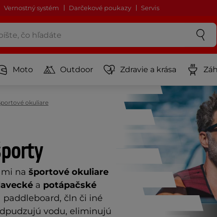
Vernostný systém
Darčekové poukazy
Servis
Moto
Outdoor
Zdravie a krása
Záh
Športové okuliare
športy
ami na
športové okuliare
lavecké
a
potápačské
a paddleboard, čln či iné
 odpudzujú vodu, eliminujú