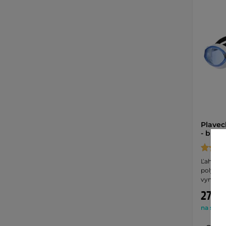
Plavec
- blue
Ľahké pl
polykar
vymenit
27,90
na sklad