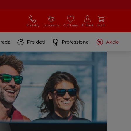
Kontakty
porovnanie
Obľúbené
Prihlásiť
Košík
rada
Pre deti
Professional
Akcie