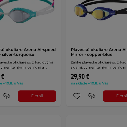
ké okuliare Arena Airspeed
Plavecké okuliare Arena A
- silver-turquoise
Mirror - copper-blue
avecké okuliare so zrkadlovými
Ľahké plavecké okuliare so zrka
 vymeniteľnými nosníkmi a …
sklami, vymeniteľnými nosníkmi 
 €
29,90 €
e – 10.8. u Vás
na sklade – 10.8. u Vás
Detail
Detai