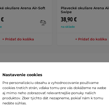
ké okuliare Arena Air-Soft
Plavecké okuliare Arena Ai
Swipe
 €
38,90 €
de
na sklade
+ Pridať do košíka
+ Pridať do košíka
Nastavenie cookies
Parame
Pre personalizáciu obsahu a vyhodnocovanie používame
cookies tretích strán, vďaka tomu pre vás dokážeme na webe
aj mimo neho zobrazovať relevantnejšie ponuky našich
boli vyvinuté tak, aby ste si ani
Nosník
produktov. Zber týchto dát nezapneme, pokiaľ nám k tomu
a plne sústrediť na pretekanie! Majú
nedáte súhlas.
Zorné pole
s
, ktoré sa dokonale prispôsobí tvaru