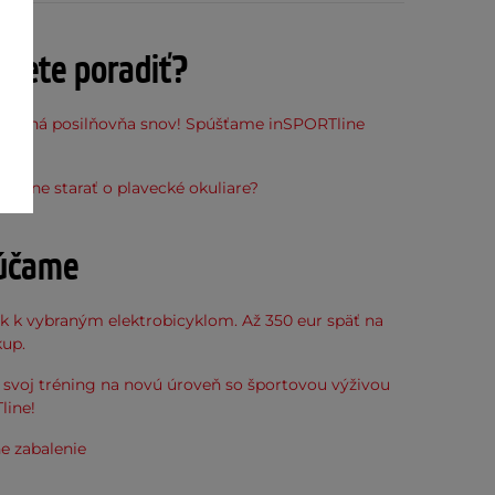
ujete poradiť?
stupná posilňovňa snov! Spúšťame inSPORTline
ňu
právne starať o plavecké okuliare?
účame
k k vybraným elektrobicyklom. Až 350 eur späť na
kup.
svoj tréning na novú úroveň so športovou výživou
line!
e zabalenie