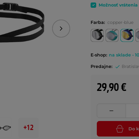
Možnosť vrátenia
Farba:
copper-blue
Nasledujúce
E-shop:
na sklade - 10
Predajne:
Bratisla
29,90 €
+12
Do k