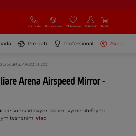
Kontakty
Porovnanie
Obľúbené
Prihlásiť
Košík
rada
Pre deti
Professional
Akcie
ód produktu: AR003151_203)
liare Arena Airspeed Mirror -
liare so zrkadlovými sklami, vymeniteľnými
lnym tesnením!
viac