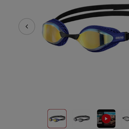
Predchádzajúce