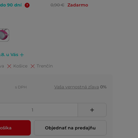
 do 90 dní
0,90 €
Zadarmo
.8. u Vás
va
Košice
Trenčín
Vaša vernostná zľava
0%
s DPH
ošíka
Objednať na predajňu