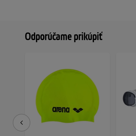
Odporúčame prikúpiť
Predchádzajúce