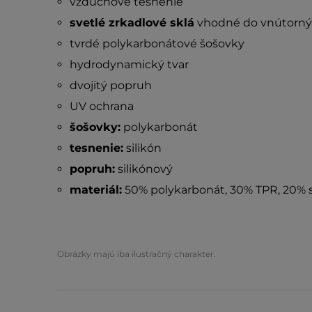
vzduchové tesnenie
svetlé zrkadlové sklá
vhodné do vnútorný
tvrdé polykarbonátové šošovky
hydrodynamický tvar
dvojitý popruh
UV ochrana
šošovky:
polykarbonát
tesnenie:
silikón
popruh:
silikónový
materiál:
50% polykarbonát, 30% TPR, 20% s
Obrázky majú iba ilustračný charakter.