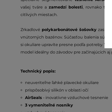
vašej tváre a
zamedzí bolesti
, rovnako tak
citlivých miestach.
Zrkadlové
polykarbonátové šošovky
zase fi
vnútorných bazénov. Súčasťou balenia sú aj
si okuliare upravíte presne podľa potreby. Vď
model ideálny do závodov pre začínajúcich aj 
Technický popis:
neuveriteľne ľahké plavecké okuliare
prispôsobivý silikón v oblasti očí
AirSeals
- inovatívne vzduchové tesnenie
3 vymeniteľné nosníky