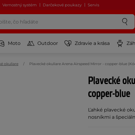
Vernostný systém
Darčekové poukazy
Servis
Moto
Outdoor
Zdravie a krása
Záh
é okuliare
Plavecké okuliare Arena Airspeed Mirror - copper-blue (K
Plavecké oku
copper-blue
Ľahké plavecké oku
nosníkmi a špeciá