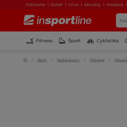
Požičovňa
Outlet
Inlive
Aktuality
Predajne
Fitness
Šport
Cyklistika
Šport
Vodné športy
Plávanie
Plaveck