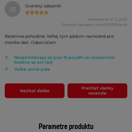
Overený zákazník
OZ
Hodnotené: 21. 5. 2025
Produkt zakúpený na inSPORTline.sk
Relatívne pohodlné, Veľké, tým pádom nevhodné pre
menšie deti. Odporúčam.
Nezahmlievajú sa (cca 15 použití vo vnútornom
bazéne sa ani raz)
Veľké zorné pole
Prečítať všetky
Načítať ďalšie
recenzie
Parametre produktu