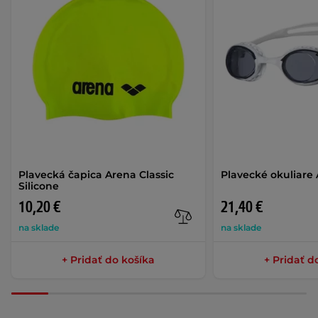
Plavecká čapica Arena Classic
Plavecké okuliare 
Silicone
10,20 €
21,40 €
na sklade
na sklade
+ Pridať do košíka
+ Pridať d