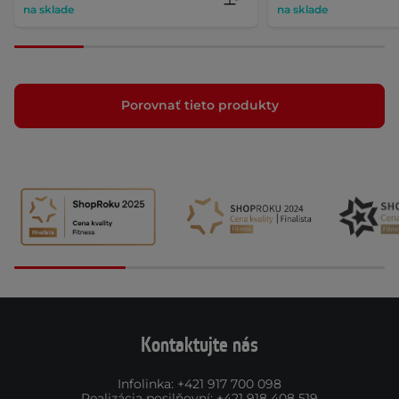
na sklade
na sklade
Porovnať tieto produkty
Kontaktujte nás
Infolinka
:
+421 917 700 098
Realizácia posilňovní
:
+421 918 408 519