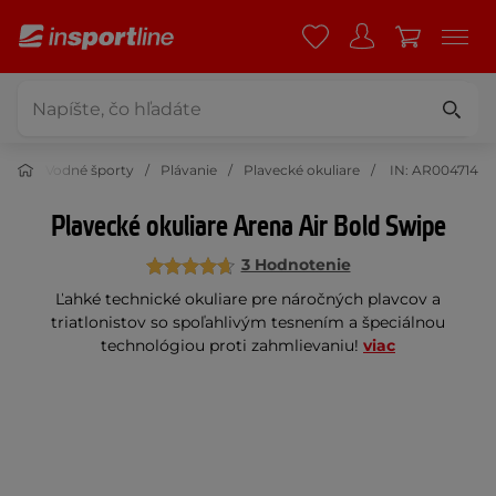
ort
Vodné športy
Plávanie
Plavecké okuliare
IN: AR004714
Plavecké okuliare Arena Air Bold Swipe
3 Hodnotenie
Ľahké technické okuliare pre náročných plavcov a
triatlonistov so spoľahlivým tesnením a špeciálnou
technológiou proti zahmlievaniu!
viac