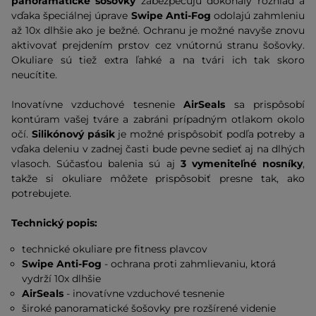
panoramatické šošovky
zabezpečujú dokonalý rozhľad a
vďaka špeciálnej úprave
Swipe Anti-Fog
odolajú zahmleniu
až 10x dlhšie ako je bežné. Ochranu je možné navyše znovu
aktivovať prejdením prstov cez vnútornú stranu šošovky.
Okuliare sú tiež extra ľahké a na tvári ich tak skoro
neucítite.
Inovatívne vzduchové tesnenie
AirSeals
sa prispôsobí
kontúram vašej tváre a zabráni prípadným otlakom okolo
očí.
Silikónový pásik
je možné prispôsobiť podľa potreby a
vďaka deleniu v zadnej časti bude pevne sedieť aj na dlhých
vlasoch. Súčasťou balenia sú aj
3 vymeniteľné nosníky
,
takže si okuliare môžete prispôsobiť presne tak, ako
potrebujete.
Technický popis:
technické okuliare pre fitness plavcov
Swipe Anti-Fog
- ochrana proti zahmlievaniu, ktorá
vydrží 10x dlhšie
AirSeals
- inovatívne vzduchové tesnenie
široké panoramatické šošovky pre rozšírené videnie