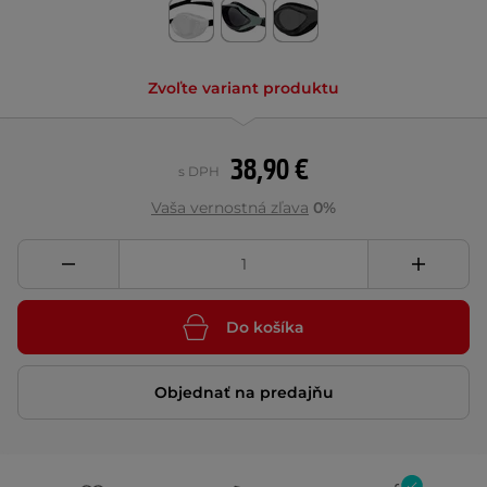
Zvoľte variant produktu
38,90 €
s DPH
Vaša vernostná zľava
0%
Do košíka
Objednať na predajňu