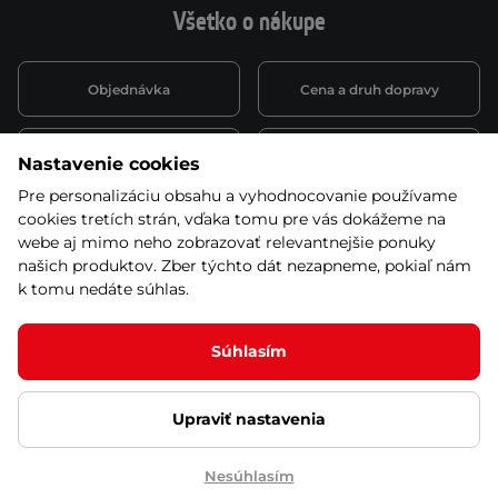
Všetko o nákupe
Objednávka
Cena a druh dopravy
Spôsob platby
Vernostný systém
Nastavenie cookies
Pre personalizáciu obsahu a vyhodnocovanie používame
cookies tretích strán, vďaka tomu pre vás dokážeme na
Montáž a servis
Reklamácie a záruka
webe aj mimo neho zobrazovať relevantnejšie ponuky
našich produktov. Zber týchto dát nezapneme, pokiaľ nám
k tomu nedáte súhlas.
Kariéra
Obchodné podmienky
Súhlasím
Upraviť nastavenia
© 2026 Stores inSPORTline SK, s.r.o. Všetky práva vyhradené
Ochrana osobných údajov
Nastavenie cookies
Nesúhlasím