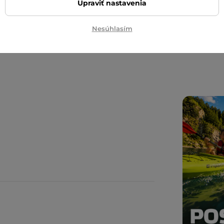
Upraviť nastavenia
ďalší ná
Posuňte 
Nesúhlasím
inSPORT
eačné plávanie
Diskrétn