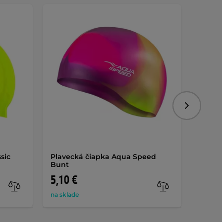
Nasledujú
sic
Plavecká čiapka Aqua Speed
Plave
Bunt
Mono
5,10 €
4,70 
na sklade
na skla