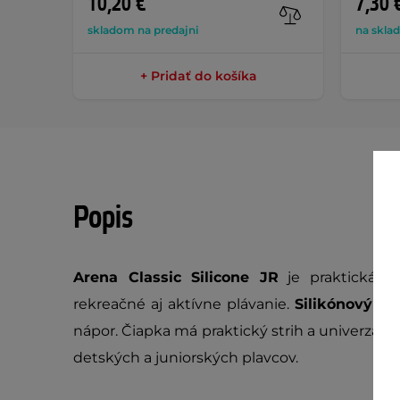
10,20 €
7,30 
skladom na predajni
na skla
+ Pridať do košíka
Popis
Arena Classic Silicone JR
je praktická
p
rekreačné aj aktívne plávanie.
Silikónový ma
nápor. Čiapka má praktický strih a univerzáln
detských a juniorských plavcov.