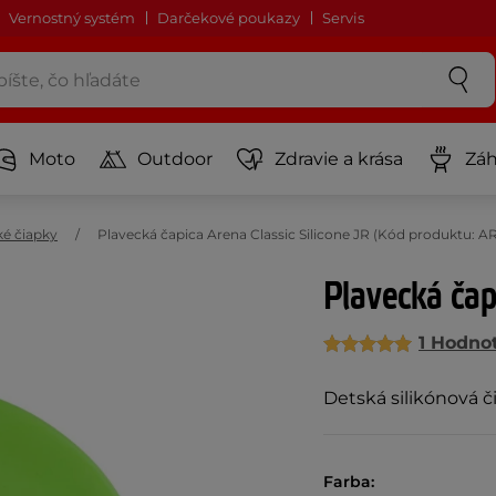
Vernostný systém
Darčekové poukazy
Servis
Moto
Outdoor
Zdravie a krása
Záh
ké čiapky
Plavecká čapica Arena Classic Silicone JR (Kód produktu: A
Plavecká čap
1 Hodno
Detská silikónová č
Farba: