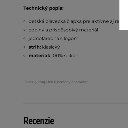
Technický popis:
detská plavecká čiapka pre aktívne aj rekr
odolný a prispôsobivý materiál
jednofarebná s logom
strih:
klasický
materiál:
100% silikón
Obrázky majú iba ilustračný charakter.
Recenzie