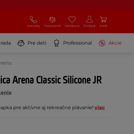
Kontakty
Porovnanie
Obľúbené
Prihlásiť
Košík
rada
Pre deti
Professional
Akcie
R91670)
ica Arena Classic Silicone JR
tenie
iapka pre aktívne aj rekreačné plávanie!
viac