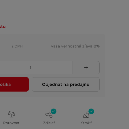
ktu
Vaša vernostná zľava
0%
s DPH
ošíka
Objednať na predajňu
Porovnať
Zdielať
Strážiť