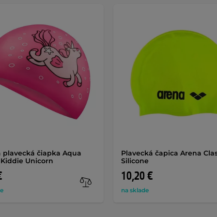
 plavecká čiapka Aqua
Plavecká čapica Arena Clas
Kiddie Unicorn
Silicone
€
10,20 €
de
na sklade