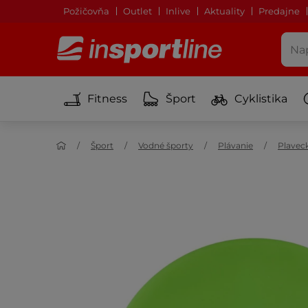
Požičovňa
Outlet
Inlive
Aktuality
Predajne
Fitness
Šport
Cyklistika
Šport
Vodné športy
Plávanie
Plavec