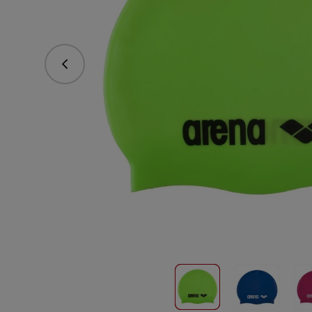
Predchádzajúce