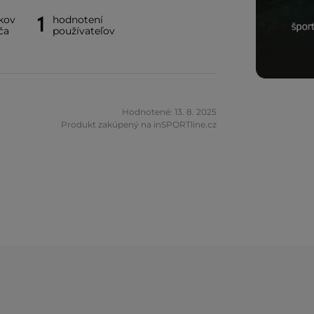
1
kov
hodnotení
ča
používateľov
Hodnotené: 13. 8. 2025
Produkt zakúpený na inSPORTline.cz