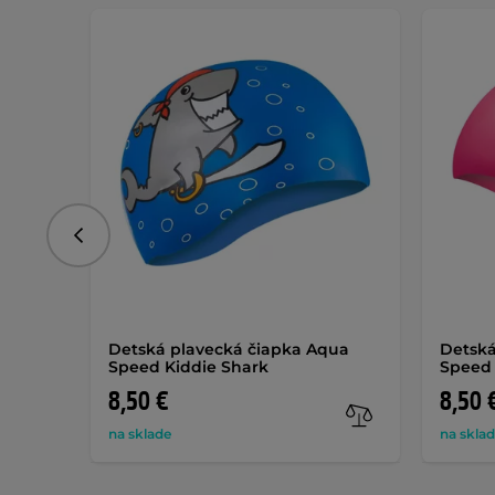
Predchádzajúce
Detská plavecká čiapka Aqua
Detská
Speed Kiddie Shark
Speed 
8,50 €
8,50 
na sklade
na skla