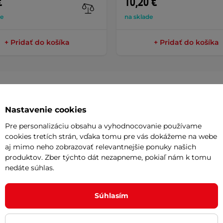
€
10,20 €
de
na sklade
+ Pridať do košíka
+ Pridať do košíka
Nastavenie cookies
Potreb
Pre personalizáciu obsahu a vyhodnocovanie používame
cookies tretích strán, vďaka tomu pre vás dokážeme na webe
Vaša do
aj mimo neho zobrazovať relevantnejšie ponuky našich
lavecká čiapka
pre deti vhodná na
požičov
produktov. Zber týchto dát nezapneme, pokiaľ nám k tomu
nedáte súhlas.
teriál
je odolný a vydrží aj maximálny
u veľkosť, takže je vhodná pre všetkých
Odpor
Súhlasím
Cashbac