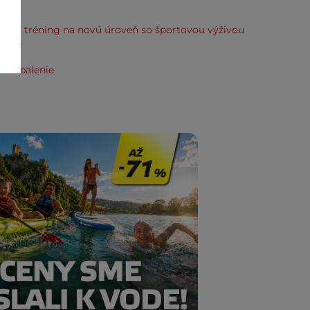
kup.
svoj tréning na novú úroveň so športovou výživou
line!
e zabalenie