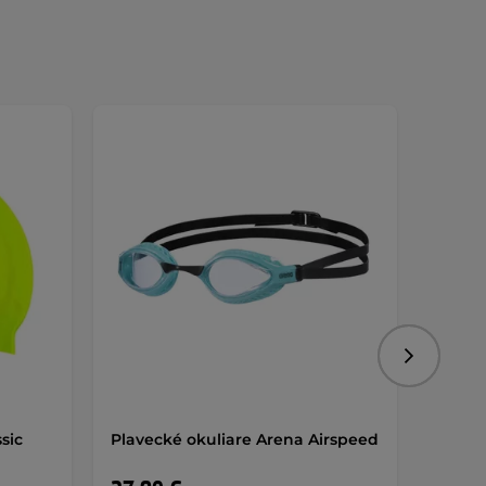
Nasledujú
sic
Plavecké okuliare Arena Airspeed
Plavec
Swipe