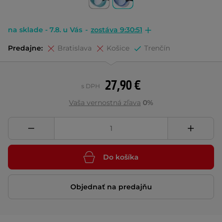
na sklade - 7.8. u Vás
-
zostáva 9:30:50
Predajne:
Bratislava
Košice
Trenčín
27,90 €
s DPH
Vaša vernostná zľava
0%
Do košíka
Objednať na predajňu