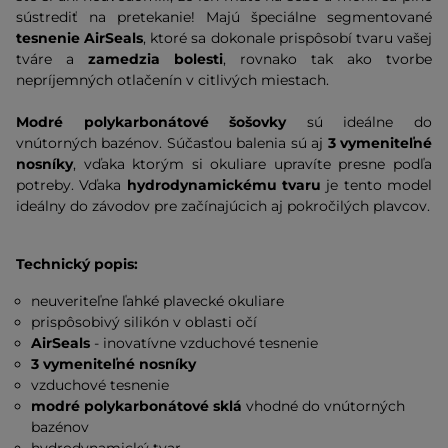
sústrediť na pretekanie! Majú špeciálne segmentované
tesnenie
AirSeals
, ktoré sa dokonale prispôsobí tvaru vašej
tváre a
zamedzia bolesti
, rovnako tak ako tvorbe
nepríjemných otlačenín v citlivých miestach.
Modré polykarbonátové šošovky
sú ideálne do
vnútorných bazénov. Súčasťou balenia sú aj
3 vymeniteľné
nosníky
, vďaka ktorým si okuliare upravíte presne podľa
potreby. Vďaka
hydrodynamickému tvaru
je tento model
ideálny do závodov pre začínajúcich aj pokročilých plavcov.
Technický popis:
neuveriteľne ľahké plavecké okuliare
prispôsobivý silikón v oblasti očí
AirSeals
- inovatívne vzduchové tesnenie
3 vymeniteľné nosníky
vzduchové tesnenie
modré polykarbonátové sklá
vhodné do vnútorných
bazénov