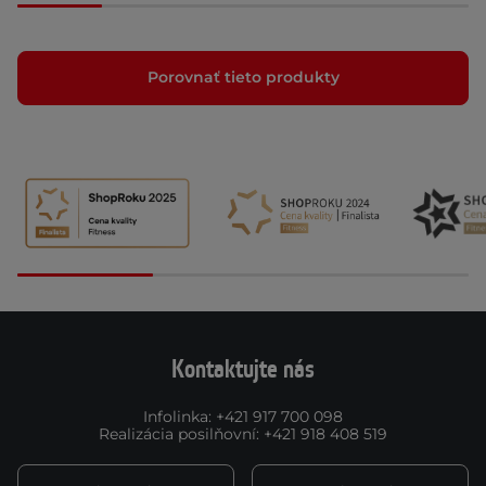
Porovnať tieto produkty
Kontaktujte nás
Infolinka
:
+421 917 700 098
Realizácia posilňovní
:
+421 918 408 519