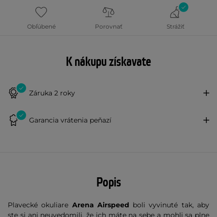
Obľúbené
Porovnať
Strážiť
K nákupu získavate
Záruka 2 roky
Garancia vrátenia peňazí
Popis
Plavecké okuliare
Arena Airspeed
boli vyvinuté tak, aby
ste si ani neuvedomili, že ich máte na sebe a mohli sa plne