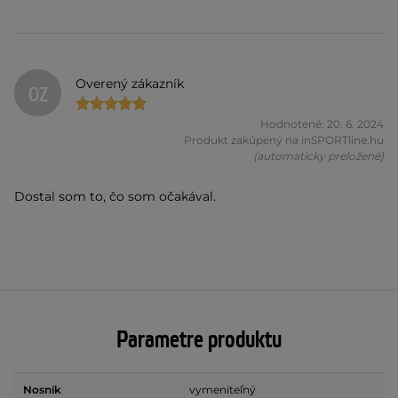
Overený zákazník
OZ
Hodnotené: 20. 6. 2024
Produkt zakúpený na inSPORTline.hu
(automaticky preložené)
Dostal som to, čo som očakával.
Parametre produktu
Nosník
vymeniteľný