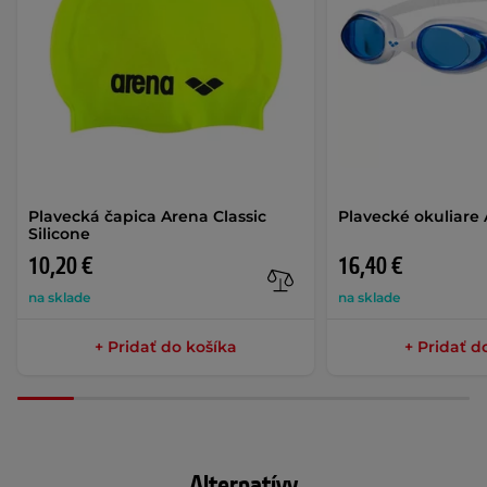
Plavecká čapica Arena Classic
Plavecké okuliare
Silicone
10,20 €
16,40 €
na sklade
na sklade
+ Pridať do košíka
+ Pridať d
Alternatívy