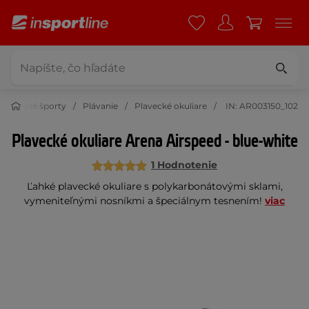
Vodné športy
Plávanie
Plavecké okuliare
IN: AR003150_102
Plavecké okuliare Arena Airspeed - blue-white
1 Hodnotenie
Ľahké plavecké okuliare s polykarbonátovými sklami,
vymeniteľnými nosníkmi a špeciálnym tesnením!
viac