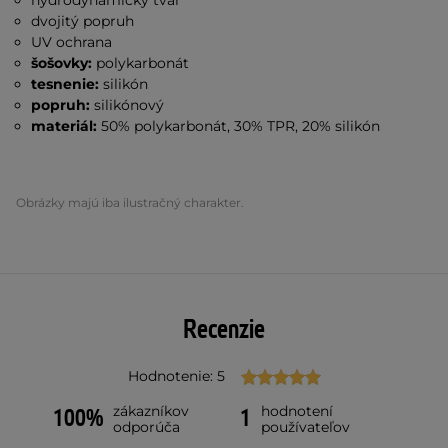
hydrodynamický tvar
dvojitý popruh
UV ochrana
šošovky:
polykarbonát
tesnenie:
silikón
popruh:
silikónový
materiál:
50% polykarbonát, 30% TPR, 20% silikón
Obrázky majú iba ilustračný charakter.
Recenzie
Hodnotenie: 5
zákazníkov
hodnotení
100%
1
odporúča
používateľov