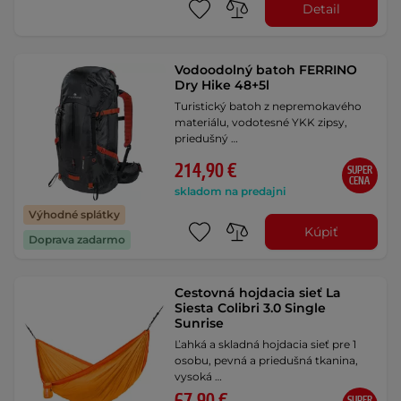
Detail
Vodoodolný batoh FERRINO
Dry Hike 48+5l
Turistický batoh z nepremokavého
materiálu, vodotesné YKK zipsy,
priedušný …
214,90 €
SUPER
CENA
skladom na predajni
Výhodné splátky
Kúpiť
Doprava zadarmo
Cestovná hojdacia sieť La
Siesta Colibri 3.0 Single
Sunrise
Ľahká a skladná hojdacia sieť pre 1
osobu, pevná a priedušná tkanina,
vysoká …
SUPER