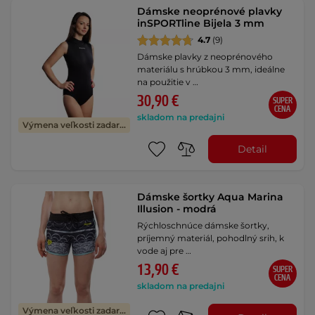
Dámske neoprénové plavky
inSPORTline Bijela 3 mm
4.7
(9)
Dámske plavky z neoprénového
materiálu s hrúbkou 3 mm, ideálne
na použitie v …
30,90 €
SUPER
CENA
skladom na predajni
Výmena veľkosti zadarmo
Detail
Dámske šortky Aqua Marina
Illusion - modrá
Rýchloschnúce dámske šortky,
príjemný materiál, pohodlný srih, k
vode aj pre …
13,90 €
SUPER
CENA
skladom na predajni
Výmena veľkosti zadarmo