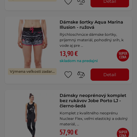
Detail
Dámske šortky Aqua Marina
Illusion - ružová
Rýchloschnúce dámske šortky,
príjemný materiál, pohodlný srih, k
vode aj pre …
13,90 €
SUPER
CENA
skladom na predajni
Výmena veľkosti zadarmo
Detail
Dámsky neoprénový komplet
bez rukávov Jobe Porto LJ -
čierno-šedá
Komplet z kvalitného neoprénu
Nuclear Flex, veľmi elastický a odolný
materiál, …
57,90 €
SUPER
CENA