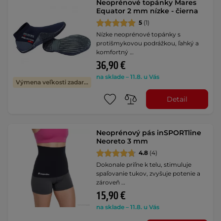
Neoprénové topánky Mares
Equator 2 mm nízke - čierna
5
(1)
Nízke neoprénové topánky s
protišmykovou podrážkou, ľahký a
komfortný …
36,90 €
na sklade – 11.8. u Vás
Výmena veľkosti zadarmo
Detail
Neoprénový pás inSPORTline
Neoreto 3 mm
4.8
(4)
Dokonale priľne k telu, stimuluje
spaľovanie tukov, zvyšuje potenie a
zároveň …
15,90 €
na sklade – 11.8. u Vás