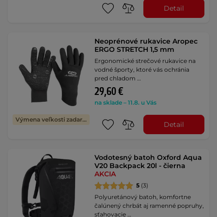
Detail
Neoprénové rukavice Aropec
ERGO STRETCH 1,5 mm
Ergonomické strečové rukavice na
vodné športy, ktoré vás ochránia
pred chladom …
29,60 €
na sklade – 11.8. u Vás
Výmena veľkosti zadarmo
Detail
Vodotesný batoh Oxford Aqua
V20 Backpack 20l - čierna
AKCIA
5
(3)
Polyuretánový batoh, komfortne
čalúnený chrbát aj ramenné popruhy,
sťahovacie …