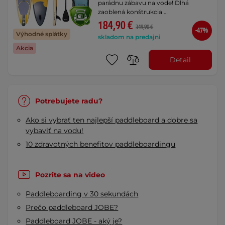
parádnu zábavu na vode! Dlhá
zaoblená konštrukcia …
184,90 €
349,90 €
-47%
Výhodné splátky
skladom na predajni
Akcia
Detail
Potrebujete radu?
Ako si vybrať ten najlepší paddleboard a dobre sa
vybaviť na vodu!
10 zdravotných benefitov paddleboardingu
Pozrite sa na video
Paddleboarding v 30 sekundách
Prečo paddleboard JOBE?
Paddleboard JOBE - aký je?