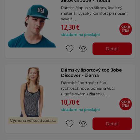
Šiltovka Jobe - modrá
Pánska čiapka so šiltom, kvalitný
materiál, vysoký komfort pri nosení,
skvelá …
12,30 €
SUPER
CENA
skladom na predajni
Detail
Dámsky športový top Jobe
Discover - čierna
Dámské športové tričko,
rýchloschnúce, ochrana Voči
ultrafialovému žiareniu, …
10,70 €
SUPER
CENA
skladom na predajni
Výmena veľkosti zadarmo
Detail