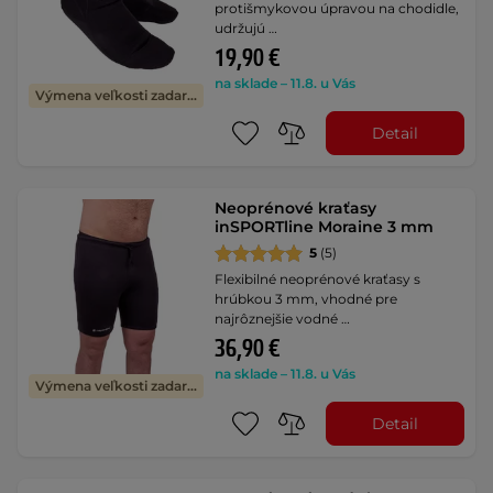
protišmykovou úpravou na chodidle,
udržujú …
19,90 €
na sklade – 11.8. u Vás
Výmena veľkosti zadarmo
Detail
Neoprénové kraťasy
inSPORTline Moraine 3 mm
5
(5)
Flexibilné neoprénové kraťasy s
hrúbkou 3 mm, vhodné pre
najrôznejšie vodné …
36,90 €
na sklade – 11.8. u Vás
Výmena veľkosti zadarmo
Detail