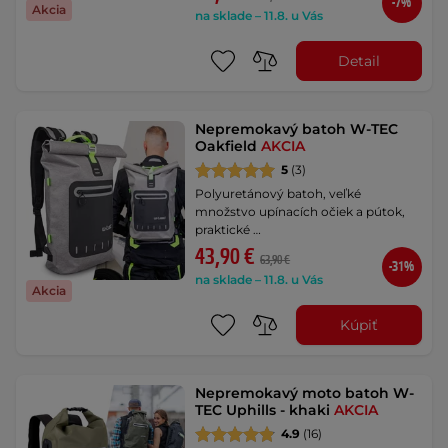
-7%
Akcia
na sklade – 11.8. u Vás
Detail
Nepremokavý batoh W-TEC
Oakfield
AKCIA
5
(3)
Polyuretánový batoh, veľké
množstvo upínacích očiek a pútok,
praktické …
43,90 €
63,90 €
-31%
na sklade – 11.8. u Vás
Akcia
Kúpiť
Nepremokavý moto batoh W-
TEC Uphills - khaki
AKCIA
4.9
(16)