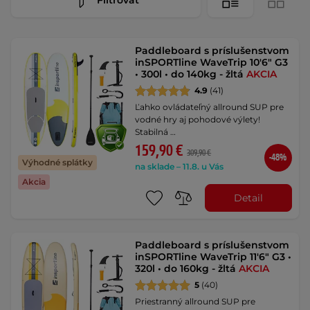
Paddleboard s príslušenstvom
inSPORTline WaveTrip 10'6" G3
• 300l • do 140kg - žltá
AKCIA
4.9
(41)
Ľahko ovládateľný allround SUP pre
vodné hry aj pohodové výlety!
Stabilná …
159,90 €
309,90 €
-48%
Výhodné splátky
na sklade – 11.8. u Vás
Akcia
Detail
Paddleboard s príslušenstvom
inSPORTline WaveTrip 11'6" G3 •
320l • do 160kg - žltá
AKCIA
5
(40)
Priestranný allround SUP pre