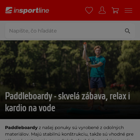
Paddleboardy - skvelá zábava, relax i
kardio na vode
Paddleboardy
z našej ponuky sú vyrobené z odolných
materiálov. Majú stabilnú konštrukciu, takže sú vhodné pre