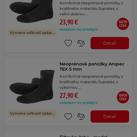
Komfortné neoprénové ponožky z
kvalitného materiálu Supratex, s
veľmi dobrou …
23,90 €
SUPER
CENA
skladom na predajni
Výmena veľkosti zadarmo
Detail
Neoprénové ponožky Aropec
TEX 5 mm
Komfortné neoprénové ponožky z
kvalitného materiálu Supratex, s
výbornou …
27,90 €
SUPER
CENA
skladom na predajni
Výmena veľkosti zadarmo
Detail