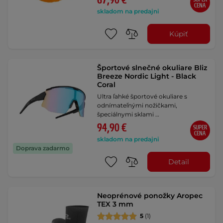
67,90 €
CENA
skladom na predajni
Kúpiť
Športové slnečné okuliare Bliz
Breeze Nordic Light - Black
Coral
Ultra ľahké športové okuliare s
odnímateľnými nožičkami,
špeciálnymi sklami …
94,90 €
SUPER
CENA
skladom na predajni
Doprava zadarmo
Detail
Neoprénové ponožky Aropec
TEX 3 mm
5
(1)