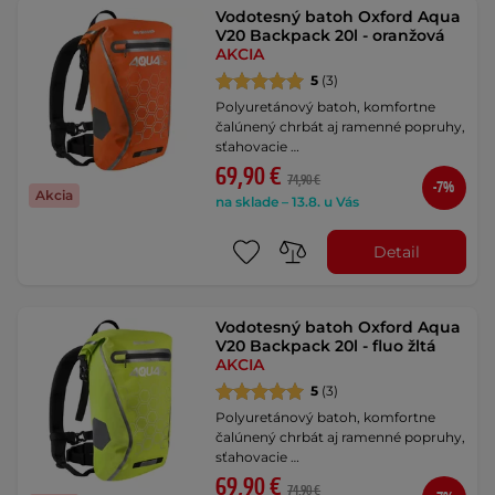
Vodotesný batoh Oxford Aqua
V20 Backpack 20l - oranžová
AKCIA
5
(3)
Polyuretánový batoh, komfortne
čalúnený chrbát aj ramenné popruhy,
sťahovacie …
69,90 €
74,90 €
-7%
Akcia
na sklade – 13.8. u Vás
Detail
Vodotesný batoh Oxford Aqua
V20 Backpack 20l - fluo žltá
AKCIA
5
(3)
Polyuretánový batoh, komfortne
čalúnený chrbát aj ramenné popruhy,
sťahovacie …
69,90 €
74,90 €