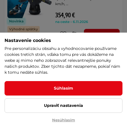
km/h, …
354,90 €
Novinka
na ceste – 6.11.2026
Výhodné splátky
Detail
Doprava zadarmo
Nastavenie cookies
Pre personalizáciu obsahu a vyhodnocovanie používame
Nepremokavý vak s oknom a
cookies tretích strán, vďaka tomu pre vás dokážeme na
ventilom Yate Dry Bag 10l -
webe aj mimo neho zobrazovať relevantnejšie ponuky
modrá
našich produktov. Zber týchto dát nezapneme, pokiaľ nám
Objem 10l, hmotnosť 65 g, zabraňuje
k tomu nedáte súhlas.
poškodeniu, znečisteniu, chráni pred
…
18,90 €
Súhlasím
skladom na predajni
Upraviť nastavenia
Detail
Nesúhlasím
Vodotesný batoh Oxford Aqua