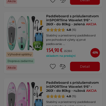
Akcia
Paddleboard s príslušenstvom
inSPORTline Wavelet 9'6" •
260l • do 80kg - zelená
AKCIA
4.8
(15)
Stabilný a priestranný paddleboard
pre pohodové výlety aj prvé
pádlovanie. …
154,90 €
257,90 €
-40%
Výhodné splátky
skladom na predajni
Doprava zadarmo
Detail
Akcia
Paddleboard s príslušenstvom
inSPORTline Wavelet 9'6" •
260l • do 80kg - ružová
AKCIA
4.8
(15)
Stabilný a priestranný paddleboard