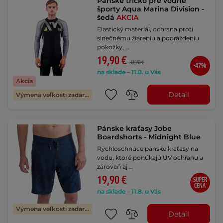
Pánske tričko pre vodné
športy Aqua Marina Division -
šedá
AKCIA
Elastický materiál, ochrana proti
slnečnému žiareniu a podráždeniu
pokožky, …
19,90 €
37,90 €
-47%
na sklade – 11.8. u Vás
Akcia
Detail
Výmena veľkosti zadarmo
Pánske kraťasy Jobe
Boardshorts - Midnight Blue
Rýchloschnúce pánske kraťasy na
vodu, ktoré ponúkajú UV ochranu a
zároveň aj …
19,90 €
SUPER
CENA
na sklade – 11.8. u Vás
Výmena veľkosti zadarmo
Detail