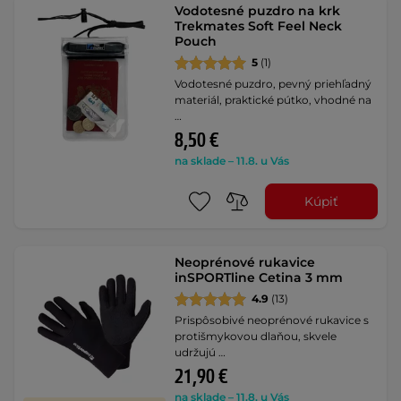
Vodotesné puzdro na krk
Trekmates Soft Feel Neck
Pouch
5
(1)
Vodotesné puzdro, pevný priehľadný
materiál, praktické pútko, vhodné na
…
8,50 €
na sklade – 11.8. u Vás
Kúpiť
Neoprénové rukavice
inSPORTline Cetina 3 mm
4.9
(13)
Prispôsobivé neoprénové rukavice s
protišmykovou dlaňou, skvele
udržujú …
21,90 €
na sklade – 11.8. u Vás