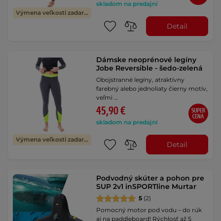
skladom na predajni
Výmena veľkosti zadarmo
Detail
Dámske neoprénové legíny
Jobe Reversible - šedo-zelená
Obojstranné legíny, atraktívny
farebný alebo jednoliaty čierny motív,
veľmi …
45,90 €
SUPER
CENA
skladom na predajni
Výmena veľkosti zadarmo
Detail
Podvodný skúter a pohon pre
SUP 2v1 inSPORTline Murtar
5
(2)
Pomocný motor pod vodu – do rúk
aj na paddleboard! Rýchlosť až 5