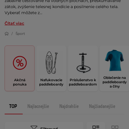
zábavné cestovanie na vodných plochách, preskúmavanie
zátok, zvýšenie telesnej kondície a posilnenie celého tela.
Vyberať môžete z...
Čítať viac
Šport
Oblečenie na
Akčná
Nafukovacie
Príslušenstvo k
paddleboardy
ponuka
paddleboardy
paddleboardom
a člny
TOP
Najlacnejšie
Najdrahšie
Najžiadanejšie
N
Filtrovať