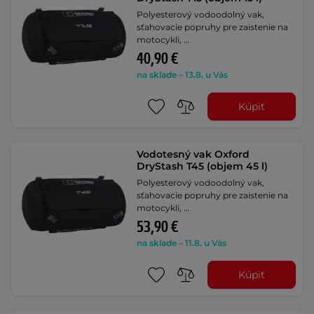
Polyesterový vodoodolný vak,
sťahovacie popruhy pre zaistenie na
motocykli, …
40,90 €
na sklade – 13.8. u Vás
Kúpiť
Vodotesný vak Oxford
DryStash T45 (objem 45 l)
Polyesterový vodoodolný vak,
sťahovacie popruhy pre zaistenie na
motocykli, …
53,90 €
na sklade – 11.8. u Vás
Kúpiť