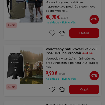
Vodoodolný vak, praktické
nepremokavé predné a sieťovinové
bočné vrecko, …
46,90 €
73,90 €
-37%
na sklade – 11.8. u Vás
Akcia
Detail
Vodotesný nafukovací vak 2v1
inSPORTline Proofair
AKCIA
Vodoodolný vak 2v1 chráni vaše veci
pred vlhkosťou a po nafúknutí slúži aj
ako …
9,90 €
13,50 €
-27%
na sklade – 11.8. u Vás
Akcia
Kúpiť