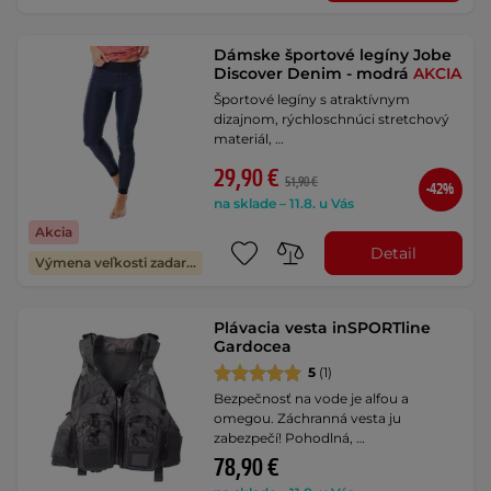
Dámske športové legíny Jobe
Discover Denim - modrá
AKCIA
Športové legíny s atraktívnym
dizajnom, rýchloschnúci stretchový
materiál, …
29,90 €
51,90 €
-42%
na sklade – 11.8. u Vás
Akcia
Detail
Výmena veľkosti zadarmo
Plávacia vesta inSPORTline
Gardocea
5
(1)
Bezpečnosť na vode je alfou a
omegou. Záchranná vesta ju
zabezpečí! Pohodlná, …
78,90 €