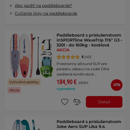
Ako jazdiť na paddleboarde?
Cvičenie jógy na paddleboarde
Paddleboard s príslušenstvom
inSPORTline WaveTrip 11'6" G3 •
320l • do 160kg - korálová
AKCIA
5
(40)
Priestranný allround SUP pre
parádnu zábavu na vode! Dlhá
zaoblená konštrukcia …
184,90 €
Výhodné splátky
349,90 €
-47%
vypredané
Akcia
Detail
Paddleboard s príslušenstvom
Jobe Aero SUP Lika 9.4