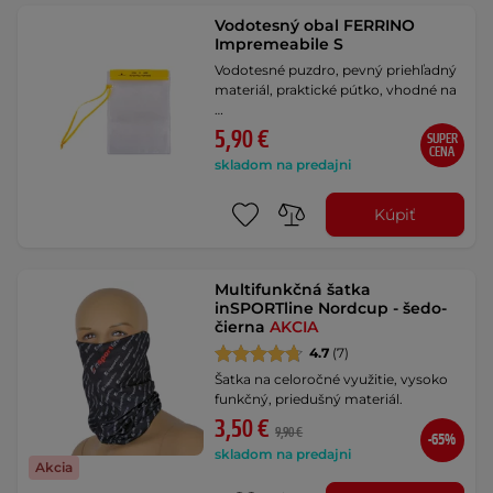
Vodotesný obal FERRINO
Impremeabile S
Vodotesné puzdro, pevný priehľadný
materiál, praktické pútko, vhodné na
…
5,90 €
SUPER
CENA
skladom na predajni
Kúpiť
Multifunkčná šatka
inSPORTline Nordcup - šedo-
čierna
AKCIA
4.7
(7)
Šatka na celoročné využitie, vysoko
funkčný, priedušný materiál.
3,50 €
9,90 €
-65%
skladom na predajni
Akcia