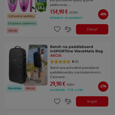
pre pohodové výlety aj prvé
pádlovanie. …
154,90 €
257,90 €
-40%
Výhodné splátky
skladom na predajni
Doprava zadarmo
Detail
Akcia
Batoh na paddleboard
inSPORTline WaveMate Bag
AKCIA
5
(3)
Batoh pre pohodlné prenášanie
paddleboardov s príslušenstvom.
Čalúnené …
29,90 €
40,90 €
-27%
Novinka
Akcia
na sklade – 11.8. u Vás
Kúpiť