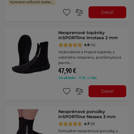
Výmena veľkosti zadarmo
Detail
Neoprenové topánky
inSPORTline Imotsea 2 mm
4.9
(4)
Vodoodolné a hrejivé topánky z
odolného neoprénu, protišmyková
pevná …
47,90 €
na sklade – 11.8. u Vás
Detail
Neoprénové ponožky
inSPORTline Nessea 3 mm
4.7
(9)
Pohodlné neoprénové ponožky s