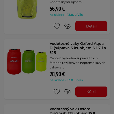
vodotesnými zipsami …
56,90 €
na sklade – 13.8. u Vás
Detail
Vodotesné vaky Oxford Aqua
D (súprava 3 ks, objem 5 l, 7 l a
12 l)
Cenovo výhodná súprava troch
farebne rozlíšených nepremokavých
vakov s …
28,90 €
na sklade – 13.8. u Vás
Kúpiť
Vodotesný vak Oxford
DryStash T15 (objem 15 l)