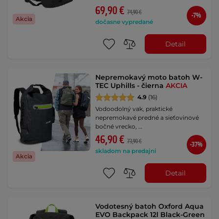
69,90 €
74,90 €
-7%
Akcia
dočasne vypredané
Detail
Nepremokavý moto batoh W-
TEC Uphills - čierna
AKCIA
4.9
(16)
Vodoodolný vak, praktické
nepremokavé predné a sieťovinové
bočné vrecko, …
46,90 €
73,90 €
-37%
skladom na predajni
Akcia
Detail
Vodotesný batoh Oxford Aqua
EVO Backpack 12l Black-Green