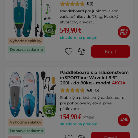
5
(1)
Paddleboard pre juniorov alebo
začiatočníkov do 75 kg, klasický
štvorcový chvost …
549,90 €
SUPER
CENA
skladom na predajni
Výhodné splátky
Doprava zadarmo
Kúpiť
Paddleboard s príslušenstvom
inSPORTline Wavelet 9'6" •
260l • do 80kg - modrá
AKCIA
4.8
(15)
Stabilný a priestranný paddleboard
pre pohodové výlety aj prvé
pádlovanie. …
154,90 €
257,90 €
-40%
Výhodné splátky
skladom na predajni
Doprava zadarmo
Detail