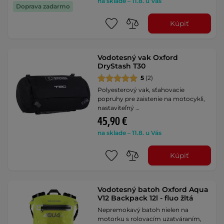
na sklade – 11.8. u Vás
Doprava zadarmo
Kúpiť
Vodotesný vak Oxford
DryStash T30
5
(2)
Polyesterový vak, sťahovacie
popruhy pre zaistenie na motocykli,
nastaviteľný …
45,90 €
na sklade – 11.8. u Vás
Kúpiť
Vodotesný batoh Oxford Aqua
V12 Backpack 12l - fluo žltá
Nepremokavý batoh nielen na
motorku s rolovacím uzatváraním,