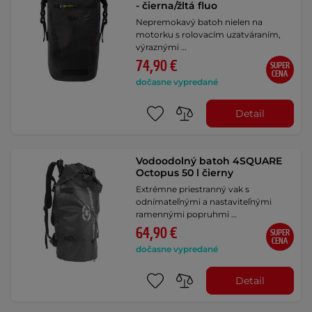
- čierna/žltá fluo
Nepremokavý batoh nielen na
motorku s rolovacím uzatváraním,
výraznými …
74,90 €
SUPER
CENA
dočasne vypredané
Detail
Vodoodolný batoh 4SQUARE
Octopus 50 l čierny
Extrémne priestranný vak s
odnímateľnými a nastaviteľnými
ramennými popruhmi …
64,90 €
SUPER
CENA
dočasne vypredané
Detail