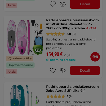
Detail
Akcia
Paddleboard s príslušenstvom
inSPORTline Wavelet 9'6" •
260l • do 80kg - ružová
AKCIA
4.8
(15)
Stabilný a priestranný paddleboard
pre pohodové výlety aj prvé
pádlovanie. …
154,90 €
257,90 €
-40%
Výhodné splátky
skladom na predajni
Doprava zadarmo
Detail
Akcia
Paddleboard s príslušenstvom
Jobe Aero SUP Lika 9.4
5
(1)
Paddleboard pre juniorov alebo