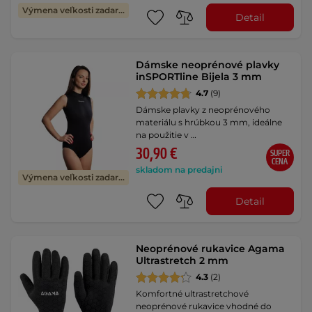
Výmena veľkosti zadarmo
Detail
Dámske neoprénové plavky
inSPORTline Bijela 3 mm
4.7
(9)
Dámske plavky z neoprénového
materiálu s hrúbkou 3 mm, ideálne
na použitie v …
30,90 €
SUPER
CENA
skladom na predajni
Výmena veľkosti zadarmo
Detail
Neoprénové rukavice Agama
Ultrastretch 2 mm
4.3
(2)
Komfortné ultrastretchové
neoprénové rukavice vhodné do