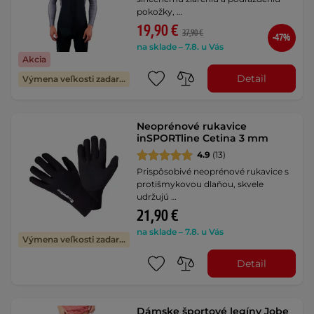
pokožky, …
19,90 €
37,90 €
-47%
na sklade – 7.8. u Vás
Akcia
Detail
Výmena veľkosti zadarmo
Neoprénové rukavice
inSPORTline Cetina 3 mm
4.9
(13)
Prispôsobivé neoprénové rukavice s
protišmykovou dlaňou, skvele
udržujú …
21,90 €
na sklade – 7.8. u Vás
Výmena veľkosti zadarmo
Detail
Dámske športové legíny Jobe