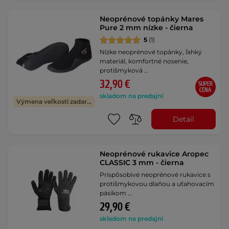
Neoprénové topánky Mares
Pure 2 mm nízke - čierna
5
(1)
Nízke neoprénové topánky, ľahký
materiál, komfortné nosenie,
protišmyková …
32,90 €
SUPER
CENA
skladom na predajni
Výmena veľkosti zadarmo
Detail
Neoprénové rukavice Aropec
CLASSIC 3 mm - čierna
Prispôsobivé neoprénové rukavice s
protišmykovou dlaňou a uťahovacím
pásikom …
29,90 €
skladom na predajni