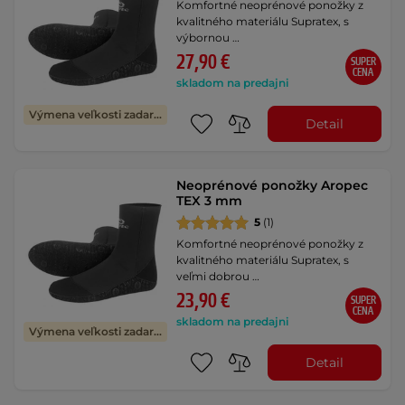
Komfortné neoprénové ponožky z
kvalitného materiálu Supratex, s
výbornou …
27,90 €
SUPER
CENA
skladom na predajni
Výmena veľkosti zadarmo
Detail
Neoprénové ponožky Aropec
TEX 3 mm
5
(1)
Komfortné neoprénové ponožky z
kvalitného materiálu Supratex, s
veľmi dobrou …
23,90 €
SUPER
CENA
skladom na predajni
Výmena veľkosti zadarmo
Detail