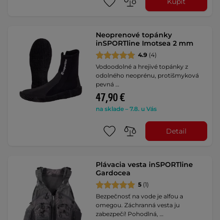
Kúpiť
Neoprenové topánky
inSPORTline Imotsea 2 mm
4.9
(4)
Vodoodolné a hrejivé topánky z
odolného neoprénu, protišmyková
pevná …
47,90 €
na sklade – 7.8. u Vás
Detail
Plávacia vesta inSPORTline
Gardocea
5
(1)
Bezpečnosť na vode je alfou a
omegou. Záchranná vesta ju
zabezpečí! Pohodlná, …