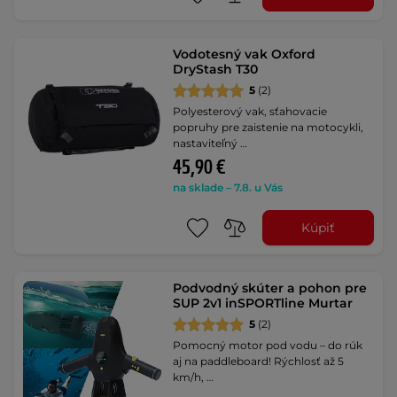
Vodotesný vak Oxford
DryStash T30
5
(2)
Polyesterový vak, sťahovacie
popruhy pre zaistenie na motocykli,
nastaviteľný …
45,90 €
na sklade – 7.8. u Vás
Kúpiť
Podvodný skúter a pohon pre
SUP 2v1 inSPORTline Murtar
5
(2)
Pomocný motor pod vodu – do rúk
aj na paddleboard! Rýchlosť až 5
km/h, …