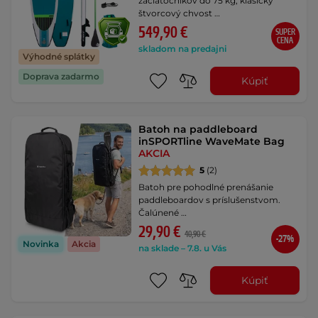
začiatočníkov do 75 kg, klasický
štvorcový chvost …
549,90 €
SUPER
CENA
skladom na predajni
Výhodné splátky
Doprava zadarmo
Kúpiť
Batoh na paddleboard
inSPORTline WaveMate Bag
AKCIA
5
(2)
Batoh pre pohodlné prenášanie
paddleboardov s príslušenstvom.
Čalúnené …
29,90 €
40,90 €
-27%
Novinka
Akcia
na sklade – 7.8. u Vás
Kúpiť