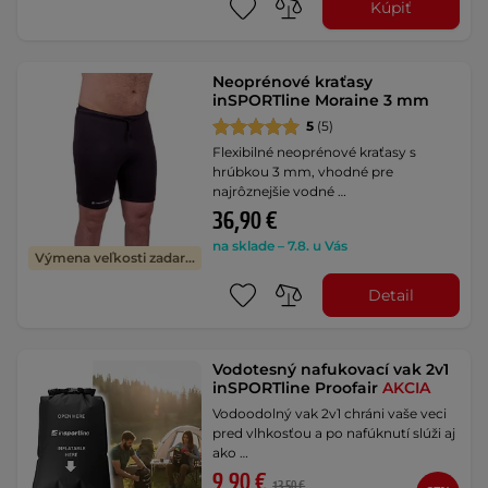
Kúpiť
Neoprénové kraťasy
inSPORTline Moraine 3 mm
5
(5)
Flexibilné neoprénové kraťasy s
hrúbkou 3 mm, vhodné pre
najrôznejšie vodné …
36,90 €
na sklade – 7.8. u Vás
Výmena veľkosti zadarmo
Detail
Vodotesný nafukovací vak 2v1
inSPORTline Proofair
AKCIA
Vodoodolný vak 2v1 chráni vaše veci
pred vlhkosťou a po nafúknutí slúži aj
ako …
9,90 €
13,50 €