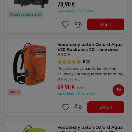
78,90 €
na sklade – 7.8. u Vás
Doprava zadarmo
Kúpiť
Vodotesný batoh Oxford Aqua
V20 Backpack 20l - oranžová
AKCIA
5
(3)
Polyuretánový batoh, komfortne
čalúnený chrbát aj ramenné popruhy,
sťahovacie …
69,90 €
74,90 €
-7%
Akcia
na sklade – 11.8. u Vás
Detail
Vodotesný batoh Oxford Aqua