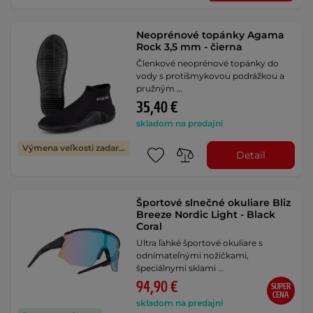
Neoprénové topánky Agama
Rock 3,5 mm - čierna
Členkové neoprénové topánky do
vody s protišmykovou podrážkou a
pružným …
35,40 €
skladom na predajni
Výmena veľkosti zadarmo
Detail
Športové slnečné okuliare Bliz
Breeze Nordic Light - Black
Coral
Ultra ľahké športové okuliare s
odnímateľnými nožičkami,
špeciálnymi sklami …
94,90 €
SUPER
CENA
skladom na predajni