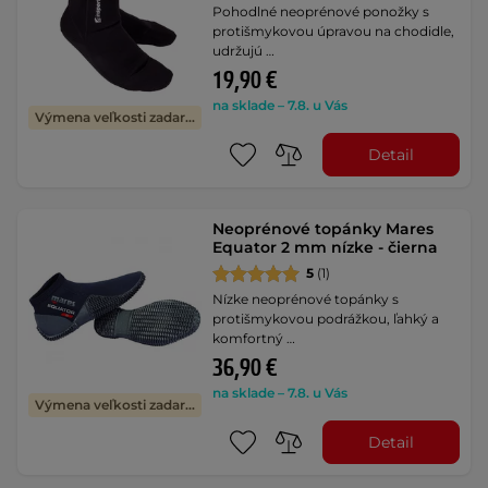
Pohodlné neoprénové ponožky s
protišmykovou úpravou na chodidle,
udržujú …
19,90 €
na sklade – 7.8. u Vás
Výmena veľkosti zadarmo
Detail
Neoprénové topánky Mares
Equator 2 mm nízke - čierna
5
(1)
Nízke neoprénové topánky s
protišmykovou podrážkou, ľahký a
komfortný …
36,90 €
na sklade – 7.8. u Vás
Výmena veľkosti zadarmo
Detail