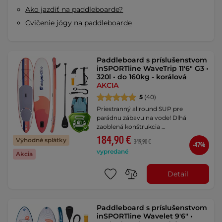
Ako jazdiť na paddleboarde?
Cvičenie jógy na paddleboarde
Paddleboard s príslušenstvom
inSPORTline WaveTrip 11'6" G3 •
320l • do 160kg - korálová
AKCIA
5
(40)
Priestranný allround SUP pre
parádnu zábavu na vode! Dlhá
zaoblená konštrukcia …
184,90 €
Výhodné splátky
349,90 €
-47%
vypredané
Akcia
Detail
Paddleboard s príslušenstvom
inSPORTline Wavelet 9'6" •