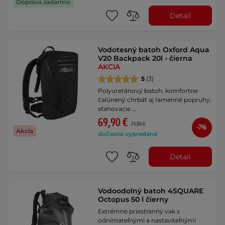
Doprava zadarmo
Detail
Vodotesný batoh Oxford Aqua
V20 Backpack 20l - čierna
AKCIA
5
(3)
Polyuretánový batoh, komfortne
čalúnený chrbát aj ramenné popruhy,
sťahovacie …
69,90 €
74,90 €
-7%
Akcia
dočasne vypredané
Detail
Vodoodolný batoh 4SQUARE
Octopus 50 l čierny
Extrémne priestranný vak s
odnímateľnými a nastaviteľnými