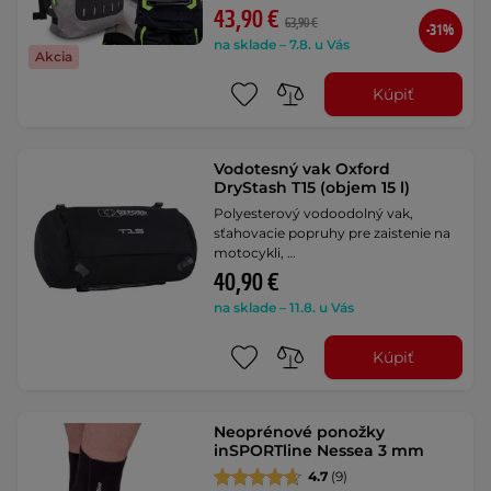
43,90 €
63,90 €
-31%
na sklade – 7.8. u Vás
Akcia
Kúpiť
Vodotesný vak Oxford
DryStash T15 (objem 15 l)
Polyesterový vodoodolný vak,
sťahovacie popruhy pre zaistenie na
motocykli, …
40,90 €
na sklade – 11.8. u Vás
Kúpiť
Neoprénové ponožky
inSPORTline Nessea 3 mm
4.7
(9)