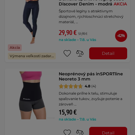
Discover Denim - modrá
AKCIA
Športové legíny s atraktívnym
dizajnom, rýchloschnúci stretchový
materiál, …
29,90 €
51,90 €
-42%
na sklade – 7.8. u Vás
Akcia
Detail
Výmena veľkosti zadarmo
Neoprénový pás inSPORTline
Neoreto 3 mm
4.8
(4)
Dokonale priľne k telu, stimuluje
spaľovanie tukov, zvyšuje potenie a
zároveň …
15,90 €
na sklade – 7.8. u Vás
Detail