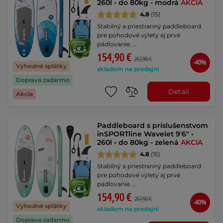
260l • do 80kg - modrá
AKCIA
4.8
(15)
Stabilný a priestranný paddleboard
pre pohodové výlety aj prvé
pádlovanie. …
154,90 €
257,90 €
-40%
Výhodné splátky
skladom na predajni
Doprava zadarmo
Detail
Akcia
Paddleboard s príslušenstvom
inSPORTline Wavelet 9'6" •
260l • do 80kg - zelená
AKCIA
4.8
(15)
Stabilný a priestranný paddleboard
pre pohodové výlety aj prvé
pádlovanie. …
154,90 €
257,90 €
-40%
Výhodné splátky
skladom na predajni
Doprava zadarmo