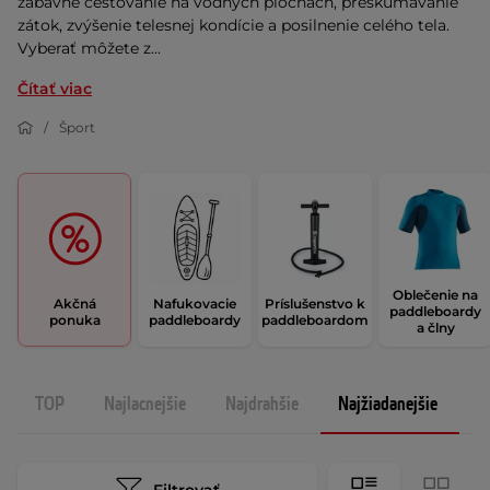
zábavné cestovanie na vodných plochách, preskúmavanie
zátok, zvýšenie telesnej kondície a posilnenie celého tela.
Vyberať môžete z...
Čítať viac
Šport
Oblečenie na
Akčná
Nafukovacie
Príslušenstvo k
paddleboardy
ponuka
paddleboardy
paddleboardom
a člny
TOP
Najlacnejšie
Najdrahšie
Najžiadanejšie
N
Filtrovať