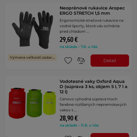
Neoprénové rukavice Aropec
ERGO STRETCH 1,5 mm
Ergonomické strečové rukavice na
vodné športy, ktoré vás ochránia
pred chladom …
29,60 €
na sklade – 7.8. u Vás
Výmena veľkosti zadarmo
Detail
Vodotesné vaky Oxford Aqua
D (súprava 3 ks, objem 5 l, 7 l a
12 l)
Cenovo výhodná súprava troch
farebne rozlíšených nepremokavých
vakov s …
28,90 €
na sklade – 11.8. u Vás