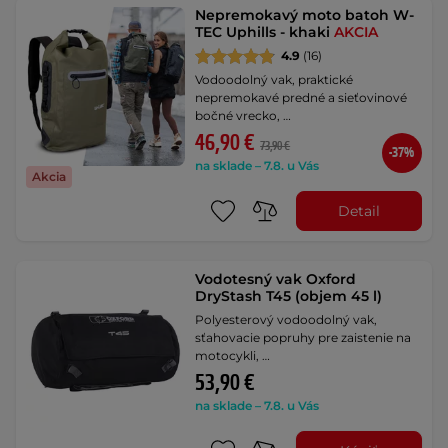
Nepremokavý moto batoh W-
TEC Uphills - khaki
AKCIA
4.9
(16)
Vodoodolný vak, praktické
nepremokavé predné a sieťovinové
bočné vrecko, …
46,90 €
73,90 €
-37%
na sklade – 7.8. u Vás
Akcia
Detail
Vodotesný vak Oxford
DryStash T45 (objem 45 l)
Polyesterový vodoodolný vak,
sťahovacie popruhy pre zaistenie na
motocykli, …
53,90 €
na sklade – 7.8. u Vás