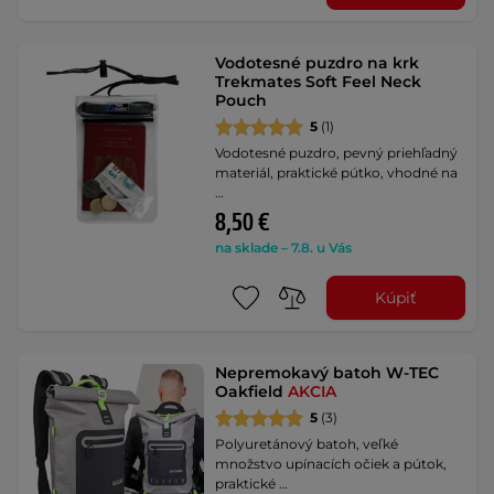
Vodotesné puzdro na krk
Trekmates Soft Feel Neck
Pouch
5
(1)
Vodotesné puzdro, pevný priehľadný
materiál, praktické pútko, vhodné na
…
8,50 €
na sklade – 7.8. u Vás
Kúpiť
Nepremokavý batoh W-TEC
Oakfield
AKCIA
5
(3)
Polyuretánový batoh, veľké
množstvo upínacích očiek a pútok,
praktické …