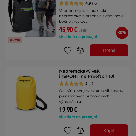
4.9
(16)
Vodoodolný vak, praktické
nepremokavé predné a sieťovinové
bočné vrecko, …
46,90 €
73,90 €
-37%
skladom na predajni
Akcia
Detail
Nepremokavý vak
inSPORTline Proofson 10l
5
(4)
Ochráňte svoje veci pred vlhkosťou
pri náročných outdorových
výpravách a …
19,90 €
skladom na predajni
Kúpiť