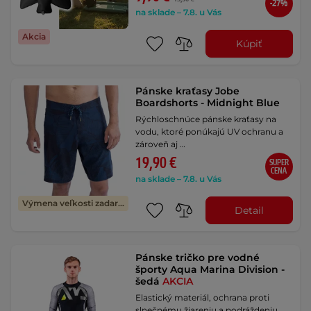
-27%
na sklade – 7.8. u Vás
Akcia
Kúpiť
Pánske kraťasy Jobe
Boardshorts - Midnight Blue
Rýchloschnúce pánske kraťasy na
vodu, ktoré ponúkajú UV ochranu a
zároveň aj …
19,90 €
SUPER
CENA
na sklade – 7.8. u Vás
Výmena veľkosti zadarmo
Detail
Pánske tričko pre vodné
športy Aqua Marina Division -
šedá
AKCIA
Elastický materiál, ochrana proti
slnečnému žiareniu a podráždeniu