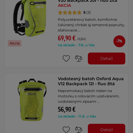
V20 Backpack 20l - fluo žltá
AKCIA
5
(3)
Polyuretánový batoh, komfortne
čalúnený chrbát aj ramenné popruhy,
sťahovacie …
69,90 €
74,90 €
-7%
Akcia
na sklade – 7.8. u Vás
Detail
Vodotesný batoh Oxford Aqua
V12 Backpack 12l - fluo žltá
Nepremokavý batoh nielen na
motorku s rolovacím uzatváraním,
vodotesnými zipsami …
56,90 €
na sklade – 11.8. u Vás
Detail