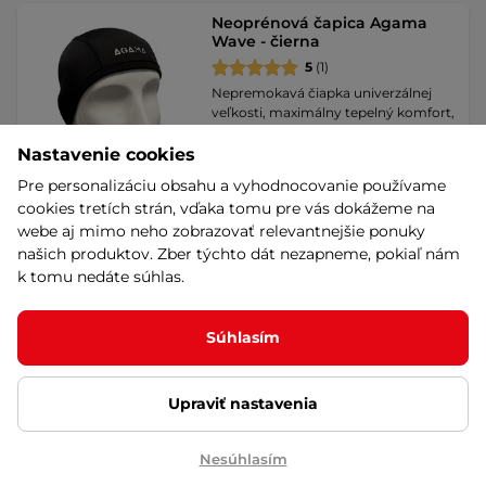
Neoprénová čapica Agama
Wave - čierna
5
(1)
Nepremokavá čiapka univerzálnej
veľkosti, maximálny tepelný komfort,
skvelé …
Nastavenie cookies
19,90 €
Pre personalizáciu obsahu a vyhodnocovanie používame
dočasne vypredané
cookies tretích strán, vďaka tomu pre vás dokážeme na
webe aj mimo neho zobrazovať relevantnejšie ponuky
Detail
našich produktov. Zber týchto dát nezapneme, pokiaľ nám
k tomu nedáte súhlas.
Neoprénová čapica Agama
Wave - čierno-modrá
Súhlasím
5
(1)
Nepremokavá čiapka univerzálnej
veľkosti, maximálny tepelný komfort,
Upraviť nastavenia
skvelé …
19,90 €
Nesúhlasím
skladom na predajni