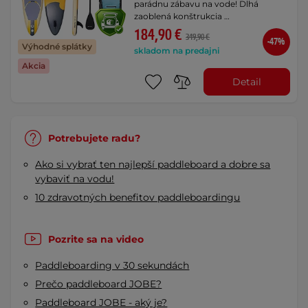
parádnu zábavu na vode! Dlhá
zaoblená konštrukcia …
184,90 €
349,90 €
-47%
Výhodné splátky
skladom na predajni
Akcia
Detail
Potrebujete radu?
Ako si vybrať ten najlepší paddleboard a dobre sa
vybaviť na vodu!
10 zdravotných benefitov paddleboardingu
Pozrite sa na video
Paddleboarding v 30 sekundách
Prečo paddleboard JOBE?
Paddleboard JOBE - aký je?