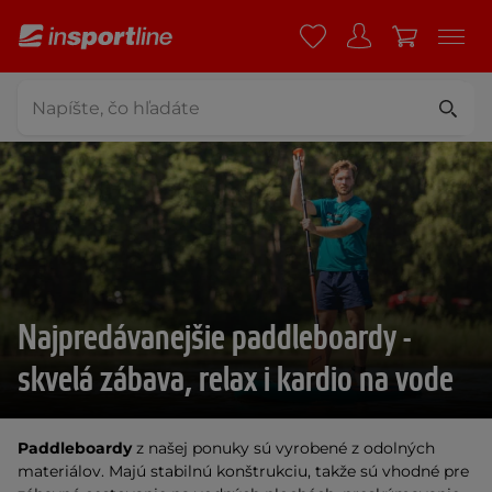
Najpredávanejšie paddleboardy -
skvelá zábava, relax i kardio na vode
Paddleboardy
z našej ponuky sú vyrobené z odolných
materiálov. Majú stabilnú konštrukciu, takže sú vhodné pre