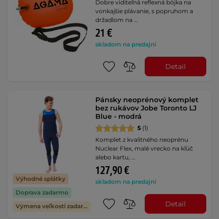
Dobre viditeľná reflexná bójka na
vonkajšie plávanie, s popruhom a
držadlom na …
21 €
skladom na predajni
Detail
Pánsky neoprénový komplet
bez rukávov Jobe Toronto LJ
Blue - modrá
5
(1)
Komplet z kvalitného neoprénu
Nuclear Flex, malé vrecko na kľúč
alebo kartu, …
127,90 €
Výhodné splátky
skladom na predajni
Doprava zadarmo
Detail
Výmena veľkosti zadarmo