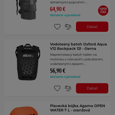
ramennými popruhmi …
64,90 €
SUPER
CENA
dočasne vypredané
Detail
Vodotesný batoh Oxford Aqua
V12 Backpack 12l - čierna
Nepremokavý batoh nielen na
motorku s rolovacím uzatváraním,
vodotesnými zipsami …
56,90 €
dočasne vypredané
Detail
Plavecká bójka Agama OPEN
WATER 7 L - oranžová