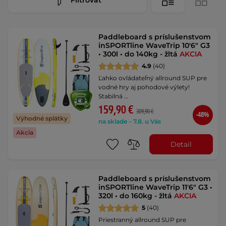
Paddleboard s príslušenstvom
inSPORTline WaveTrip 10'6" G3
• 300l • do 140kg - žltá
AKCIA
4.9
(40)
Ľahko ovládateľný allround SUP pre
vodné hry aj pohodové výlety!
Stabilná …
159,90 €
309,90 €
-48%
Výhodné splátky
na sklade – 7.8. u Vás
Akcia
Detail
Paddleboard s príslušenstvom
inSPORTline WaveTrip 11'6" G3 •
320l • do 160kg - žltá
AKCIA
5
(40)
Priestranný allround SUP pre