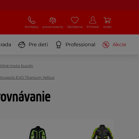
Kontakty
porovnávanie
Obľúbené
Prihlásiť
Košík
rada
Pre deti
Professional
Akcie
xtilné moto bundy
tropolis EVO Titanium Yellow
rovnávanie