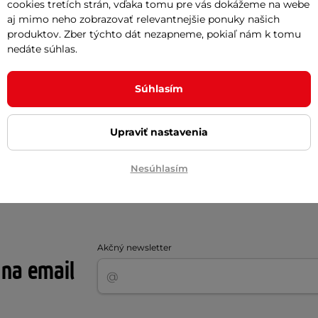
cookies tretích strán, vďaka tomu pre vás dokážeme na webe
aj mimo neho zobrazovať relevantnejšie ponuky našich
produktov. Zber týchto dát nezapneme, pokiaľ nám k tomu
nedáte súhlas.
Súhlasím
Polyester
Polyester
Upraviť nastavenia
pánske
Nesúhlasím
Akčný newsletter
 na email