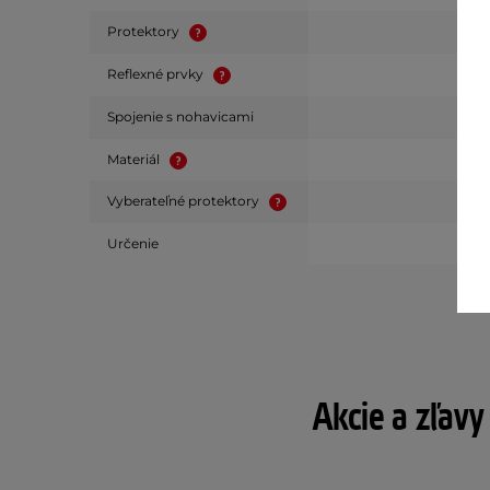
Protektory
Reflexné prvky
Spojenie s nohavicami
Materiál
Vyberateľné protektory
Určenie
Akcie a zľavy