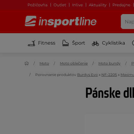
Požičovňa
Outlet
Inlive
Aktuality
Predajne
Fitness
Šport
Cyklistika
Moto
Moto oblečenie
Moto bundy
P
Porovnanie produktov
Burdys Evo
x
NF-2205
x
Maxim
Pánske dl