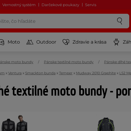
Vernostný systém
Darčekové poukazy
Servis
Moto
Outdoor
Zdravie a krása
Záh
ánske moto bundy
Pánske textilné moto bundy
Pánske dlhé te
um
x
Ventura
x
Smackton bunda
x
Temper
x
Mudway 2010 Graphite
x
LS2 Me
hé textilné moto bundy - po