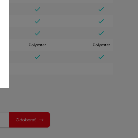
Polyester
Polyester
Odoberať