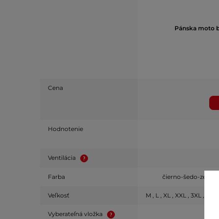
Pánska moto 
Cena
Hodnotenie
Ventilácia
Farba
čierno-šedo-zelená 
Veľkosť
M , L , XL , XXL , 3XL , 4XL
Vyberateľná vložka