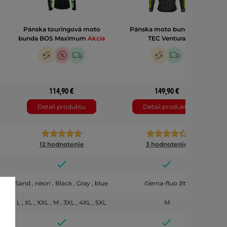
Pánska touringová moto
Pánska moto bunda W-
bunda BOS Maximum
Akcia
TEC Ventura
114,90 €
149,90 €
Detail produktu
Detail produktu
12 hodnotenie
3 hodnotenie
Sand , neon , Black , Gray , blue
čierna-fluo žltá
L , XL , XXL , M , 3XL , 4XL , 5XL
M