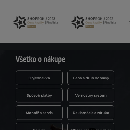
Všetko o nákupe
Objednávka
Cena a druh dopravy
Spôsob platby
Vernostný systém
Montáž a servis
Reklamácie a záruka