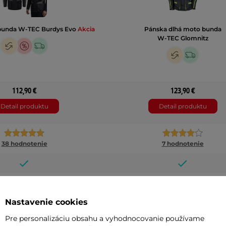
bunda W-TEC Burdys Evo
Akcia
Pánska dlhá moto bunda
W-TEC Glomnitz
112,90 €
123,90 €
Detail produktu
Detail produktu
38 hodnotenie
7 hodnotenie
, čierno-šedá , čierno-šedo-červená
čierno-zelená
Nastavenie cookies
 , 5XL , 6XL , XL rozšírená , S , XXL rozšírená
S
Pre personalizáciu obsahu a vyhodnocovanie používame