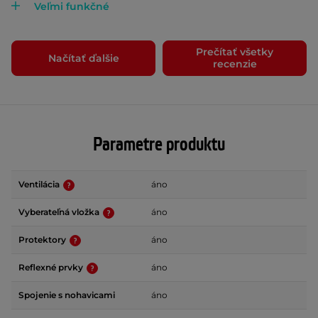
Veľmi funkčné
Prečítať všetky
Načítať ďalšie
recenzie
Parametre produktu
Ventilácia
áno
Vyberateľná vložka
áno
Protektory
áno
Reflexné prvky
áno
Spojenie s nohavicami
áno