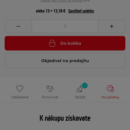
Vaša vernostná zľava
0%
alebo 13 × 13,18 €
Spočítať splátky
Do košíka
Objednať na predajňu
Obľúbené
Porovnať
Strážiť
Na splátky
K nákupu získavate