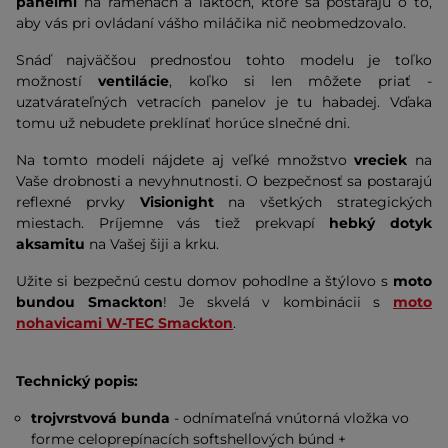
panelmi
na ramenách a lakťoch, ktoré sa postarajú o to,
aby vás pri ovládaní vášho miláčika nič neobmedzovalo.
Snáď najväčšou prednosťou tohto modelu je toľko
možností
ventilácie
, koľko si len môžete priať -
uzatvárateľných vetracích panelov je tu habadej. Vďaka
tomu už nebudete preklínať horúce slnečné dni.
Na tomto modeli nájdete aj veľké množstvo
vreciek
na
Vaše drobnosti a nevyhnutnosti. O bezpečnosť sa postarajú
reflexné prvky
Visionight
na všetkých strategických
miestach. Príjemne vás tiež prekvapí
hebký dotyk
aksamitu
na Vašej šiji a krku.
Užite si bezpečnú cestu domov pohodlne a štýlovo s
moto
bundou Smackton
! Je skvelá v kombinácii s
moto
nohavicami W-TEC Smackton
.
Technický popis:
trojvrstvová bunda
- odnímateľná vnútorná vložka vo
forme celoprepínacích softshellových búnd +