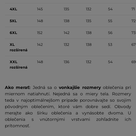
4XL
145
135
132
54
71
5XL
148
138
135
55
72
6XL
152
142
138
56
73
XL
142
132
138
53
67
rozšírená
XXL
148
136
132
54
69
rozšírená
Ako merať:
Jedná sa o
vonkajšie rozmery
oblečenia pri
miernom natiahnutí. Nejedná sa o miery tela. Rozmery
teda v najoptimálnejšom prípade porovnávajte so svojim
pôvodným oblečením, ktoré vám dobre sedí. Obvody
merajte ako šírku oblečenia a vynásobte dvoma. U
oblečenia s vnútornými vrstvami zohľadnite ich
prítomnosť.