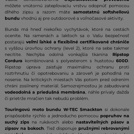
môžete vnútornú zatepľovaciu vrstvu odopnúť pomocou
dlhého zipsu a razom máte
samostatnú softshellovú
bundu
vhodnú aj pre outdoorové a voľnočasové aktivity.
Bunda má hneď niekoľko vychytávok, ktoré na cestách
oceníte. Na ramenách a lakťoch sa o Vašu bezpečnosť
postarajú
veľmi ľahké a flexibilné certifikované chrániče
s vyššou úrovňou ochrany (level 2), ktoré na sebe takmer
necítite. Nechýba odolná vonkajšia tkanina
Ripstop
Cordura
kombinovaná s polyesterom s hustotou
600D
.
Ripstop úprava zaisťuje maximálnu ochranu proti
roztrhnutiu či opotrebovaniu a zároveň je pohodlná na
nosenie. Na kritických miestach Vás potom pred odrením
chráni zosilnený materiál. Samozrejmosťou je
zabudovaná
vodeodolná a priedušná membrána
, náhle prívaly dažďa
či prietrže mračien tak nebudú problém.
Touringovú moto bundu W-TEC Smackton
si dokonale
prispôsobíte rýchlo a jednoducho pomocou
popruhov na
suchý zips
na rukávoch alebo
nastaviteľných pásov a
zipsov na bokoch
. Tiež disponuje
pružnými rebrovanými