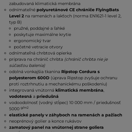
zabudovaná klimatická membrána
odnímateľné
polyuretánové CE chrániče
FlyingBats
Level 2
na ramenách a lakťoch (norma EN1621-1 level 2,
typ B)
pružné, poddajné a ľahké
poskytuje maximálne krytie
ergonomický tvar
početné vetracie otvory
odnímateľná chrbtová opierka
príprava na chránič chrbta
(chránič chrbta nie je
súčasťou balenia)
odolná vonkajšia tkanina
Ripstop Cordura s
polyesterom 600D
(úprava Ripstop zvyšuje ochranu
proti roztrhnutiu a mechanickému poškodeniu)
integrovaná vnútorná
klimatická membrána
,
vodotesná
a
priedušná
vodoodolnosť (vodný stĺpec) 10 000 mm / priedušnosť
g/m2
5000
elastické panely v záhyboch na ramenách a pažiach
neoprénový golier a konce rukávov
zamatový panel na vnútornej strane goliera