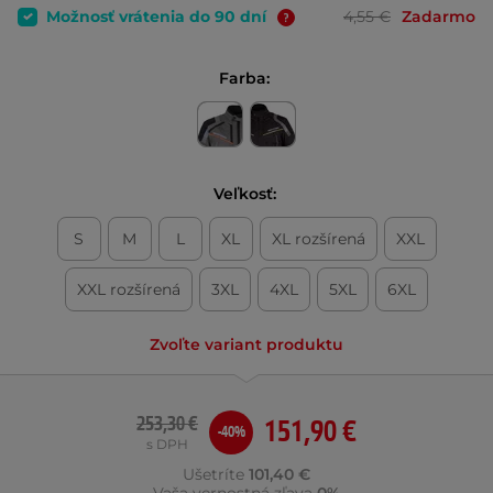
Možnosť vrátenia do 90 dní
4,55 €
Zadarmo
Farba:
Veľkosť:
S
M
L
XL
XL rozšírená
XXL
XXL rozšírená
3XL
4XL
5XL
6XL
Zvoľte variant produktu
253,30 €
151,90 €
-40%
s DPH
Ušetríte
101,40 €