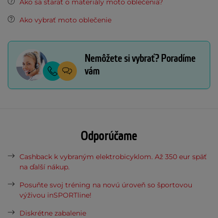
Ako sa starať o materiály moto oblečenia?
Ako vybrať moto oblečenie
Nemôžete si vybrať? Poradíme
vám
Odporúčame
Cashback k vybraným elektrobicyklom. Až 350 eur späť
na ďalší nákup.
Posuňte svoj tréning na novú úroveň so športovou
výživou inSPORTline!
Diskrétne zabalenie