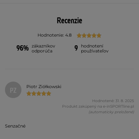
Recenzie
Hodnotenie: 4.8
zákazníkov
hodnotení
96%
9
odporúča
používateľov
Piotr Ziółkowski
PZ
Hodnotené: 31. 8. 2025
Produkt zakúpený na e-inSPORTline.pl
(automaticky preložené)
Senzačné