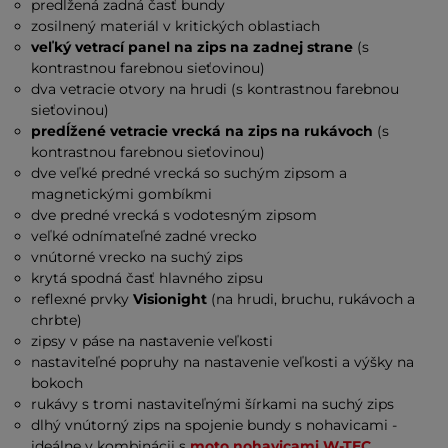
predĺžená zadná časť bundy
zosilnený materiál v kritických oblastiach
veľký vetrací panel na zips na zadnej strane
(s
kontrastnou farebnou sieťovinou)
dva vetracie otvory na hrudi (s kontrastnou farebnou
sieťovinou)
predĺžené vetracie vrecká na zips na rukávoch
(s
kontrastnou farebnou sieťovinou)
dve veľké predné vrecká so suchým zipsom a
magnetickými gombíkmi
dve predné vrecká s vodotesným zipsom
veľké odnímateľné zadné vrecko
vnútorné vrecko na suchý zips
krytá spodná časť hlavného zipsu
reflexné prvky
Visionight
(na hrudi, bruchu, rukávoch a
chrbte)
zipsy v páse na nastavenie veľkosti
nastaviteľné popruhy na nastavenie veľkosti a výšky na
bokoch
rukávy s tromi nastaviteľnými šírkami na suchý zips
dlhý vnútorný zips na spojenie bundy s nohavicami -
ideálne v kombinácii s
moto nohavicami W-TEC