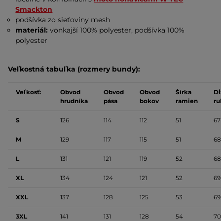
Smackton
podšívka zo sieťoviny mesh
materiál:
vonkajší 100% polyester, podšívka 100%
polyester
Veľkostná tabuľka (rozmery bundy):
Veľkosť:
Obvod
Obvod
Obvod
Šírka
Dĺ
hrudníka
pása
bokov
ramien
ru
S
126
114
112
51
67
M
129
117
115
51
68
L
131
121
119
52
68
XL
134
124
121
52
69
XXL
137
128
125
53
69
3XL
141
131
128
54
70