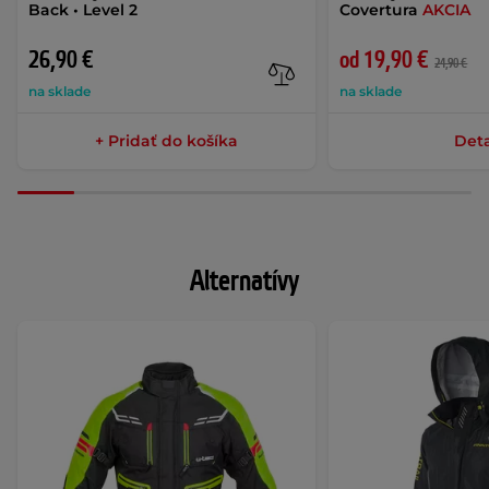
Back • Level 2
Covertura
AKCIA
26,90 €
od 19,90 €
24,90 €
na sklade
na sklade
+ Pridať do košíka
Deta
Alternatívy