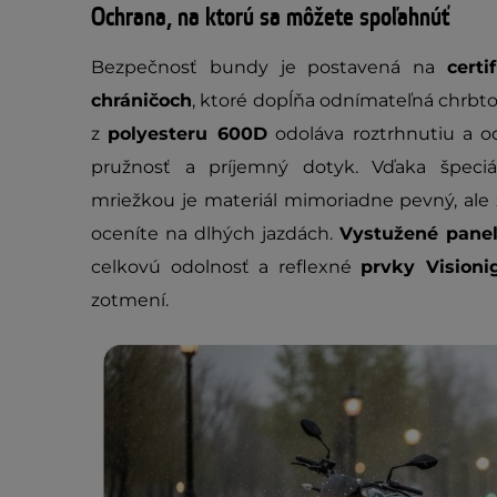
Ochrana, na ktorú sa môžete spoľahnúť
Bezpečnosť bundy je postavená na
cert
chráničoch
, ktoré dopĺňa odnímateľná chrbto
z
polyesteru 600D
odoláva roztrhnutiu a o
pružnosť a príjemný dotyk. Vďaka špeciá
mriežkou je materiál mimoriadne pevný, ale 
oceníte na dlhých jazdách.
Vystužené pane
celkovú odolnosť a reflexné
prvky Visioni
zotmení.