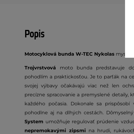
Popis
Motocyklová bunda W-TEC Nykolas
myslí n
Trojvrstvová
moto bunda predstavuje do
pohodlím a praktickosťou. Je to parťák na c
svojej výbavy očakávajú viac než len oc
precízne spracovanie a premyslené detaily, 
každého počasia. Dokonale sa prispôsobí 
pohodlne aj na dlhých cestách. Dômyselný
System
umožňuje regulovať prúdenie vz
nepremokavými zipsmi
na hrudi, rukávoc