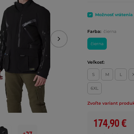
Možnosť vrátenia
Farba:
čierna
Nasledujúce
čierna
Veľkosť:
S
M
L
6XL
Zvoľte variant produ
174,90 €