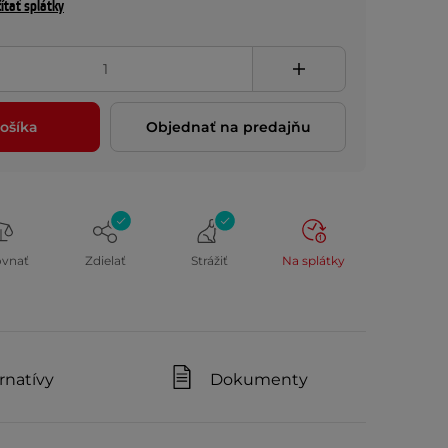
ítať splátky
ošíka
Objednať na predajňu
ovnať
Zdielať
Strážiť
Na splátky
rnatívy
Dokumenty