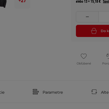
+27
alebo 13 × 15,18 €
Spoč
Do k
Obľúbené
Por
cie
Parametre
Alte