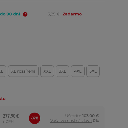
 do 90 dní
5,25 €
Zadarmo
XL
XL rozšírená
XXL
3XL
4XL
5XL
ktu
277,90 €
Ušetríte
103,00 €
-37%
Vaša vernostná zľava
0%
s DPH