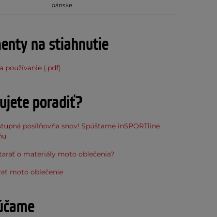
pánske
nty na stiahnutie
 používanie (.pdf)
ujete poradiť?
stupná posilňovňa snov! Spúšťame inSPORTline
ňu
tarať o materiály moto oblečenia?
rať moto oblečenie
účame