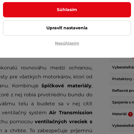
Súhlasím
Upraviť nastavenia
Parame
Nesúhlasím
a všetko!
Ventilácia
konalú rovnováhu medzi ochranou,
Vyberateľná
esty pre všetkých motorkárov, ktorí od
Protektory
hranu. Kombinuje
špičkové materiály
,
Reflexné p
ktoré z nej robia prvotriednu bundu do
Spojenie s 
vášmu telu a budete sa v nej cítiť
 ventilačný systém
Air Transmission
Materiál
duchu pomocou
ventilačných vreciek s
Vyberateľné
h a chrbte. To zabezpečuje príjemnú