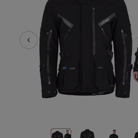
Predchádzajúce