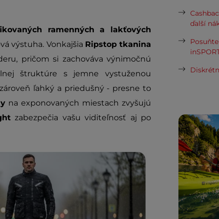
Cashbac
ďalší ná
ifikovaných ramenných a lakťových
Posuňte 
vá výstuha. Vonkajšia
Ripstop tkanina
inSPORT
deru, pričom si zachováva výnimočnú
Diskrétn
lnej štruktúre s jemne vystuženou
zároveň ľahký a priedušný - presne to
ly
na exponovaných miestach zvyšujú
ght
zabezpečia vašu viditeľnosť aj po