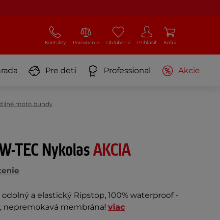
Kontakty
Porovnanie
Obľúbené
Prihlásiť
Košík
rada
Pre deti
Professional
Akcie
xtilné moto bundy
 W-TEC Nykolas
AKCIA
tenie
 odolný a elastický Ripstop, 100% waterproof -
y, nepremokavá membrána!
viac