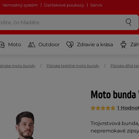
Vernostný systém
Darčekové poukazy
Servis
Moto
Outdoor
Zdravie a krása
Záh
ánske moto bundy
Pánske textilné moto bundy
Pánske dlhé te
Moto bunda
1 Hodno
Trojvrstvová bunda,
nepremokavé zips