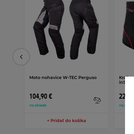
Predchádzajúce
Moto nohavice W-TEC Perguso
Kraťas
inSPOR
104,90 €
22,90
na sklade
na skla
+ Pridať do košíka