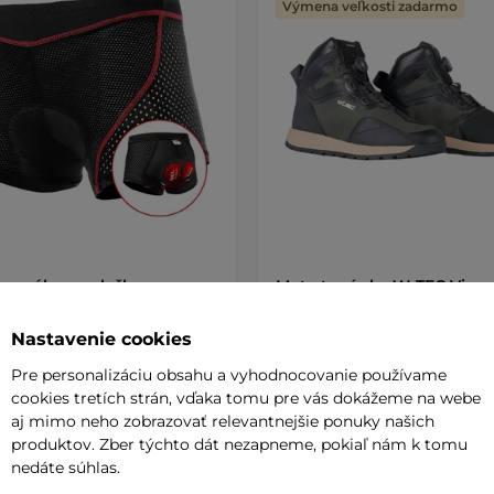
Výmena veľkosti zadarmo
e s gélovou vložkou
Moto topánky W-TEC Vigg
Tline Sangelo
AKCIA
Nastavenie cookies
 €
99,90 €
134,90 €
Pre personalizáciu obsahu a vyhodnocovanie používame
de
na sklade
cookies tretích strán, vďaka tomu pre vás dokážeme na webe
aj mimo neho zobrazovať relevantnejšie ponuky našich
produktov. Zber týchto dát nezapneme, pokiaľ nám k tomu
+ Pridať do košíka
+ Pridať do košíka
nedáte súhlas.