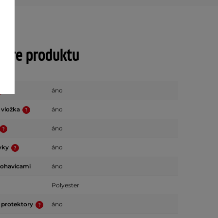
tre produktu
áno
 vložka
áno
áno
rvky
áno
nohavicami
áno
Polyester
 protektory
áno