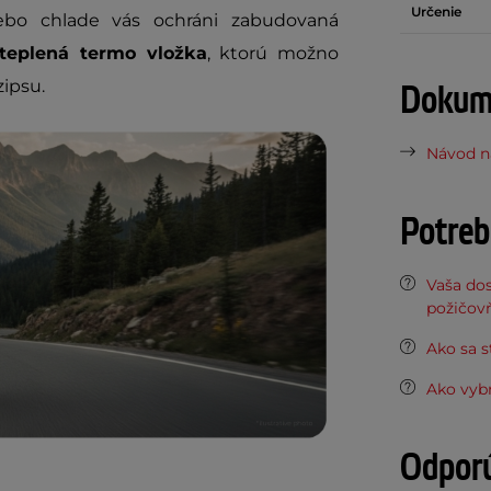
Určenie
lebo chlade vás ochráni zabudovaná
teplená termo vložka
, ktorú možno
ipsu.
Dokume
Návod na
Potreb
Vaša do
požičov
Ako sa s
Ako vyb
Odpor