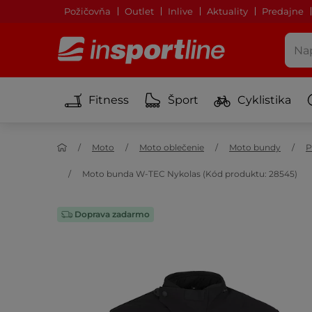
Požičovňa
Outlet
Inlive
Aktuality
Predajne
Fitness
Šport
Cyklistika
Moto
Moto oblečenie
Moto bundy
P
Moto bunda W-TEC Nykolas (Kód produktu: 28545)
Doprava zadarmo