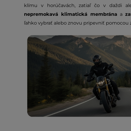
klímu v horúčavách, zatiaľ čo v daždi a
nepremokavá klimatická membrána
a
za
ľahko vybrať alebo znovu pripevniť pomocou z