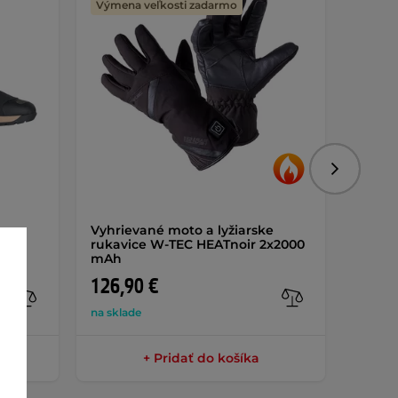
Výmena veľkosti zadarmo
Nasledujú
er
Vyhrievané moto a lyžiarske
Moto 
rukavice W-TEC HEATnoir 2x2000
mAh
126,90 €
42,9
na sklade
na skla
+ Pridať do košíka