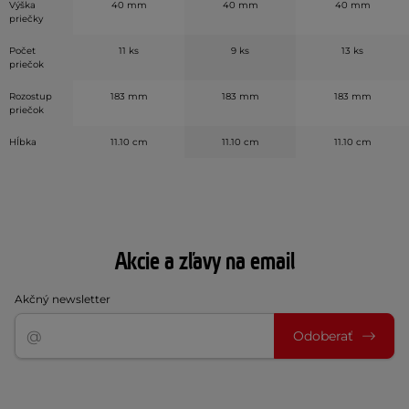
Výška
40 mm
40 mm
40 mm
priečky
Počet
11 ks
9 ks
13 ks
priečok
Rozostup
183 mm
183 mm
183 mm
priečok
Hĺbka
11.10 cm
11.10 cm
11.10 cm
Akcie a zľavy na email
Akčný newsletter
Odoberať