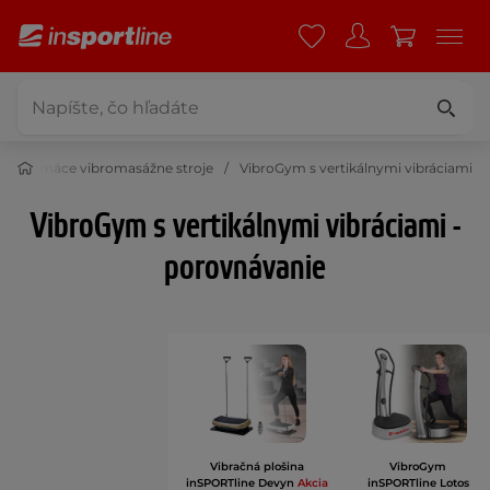
Domáce vibromasážne stroje
VibroGym s vertikálnymi vibráciami
VibroGym s vertikálnymi vibráciami -
porovnávanie
Vibračná plošina
VibroGym
inSPORTline Devyn
Akcia
inSPORTline Lotos