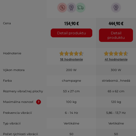
154,90 €
444,90 €
Cena
Detail produktu
Detail
produktu
Hodnotenie
18 hodnotenie
41 hodnotenie
Výkon motora
200 W
300 W
Farba
champagne
strieborná , hnedá
Rozmery vibračnej plochy
53 x 27 cm
65 x 62 cm
Maximálna nosnosť
100 kg
120 kg
Frekvencia vibrácií
6 - 14 Hz
5,86 - 13,7 Hz
Typ vibrácií
Vertikálne
Vertikálne
Počet rýchlosti vibrácií
50
50