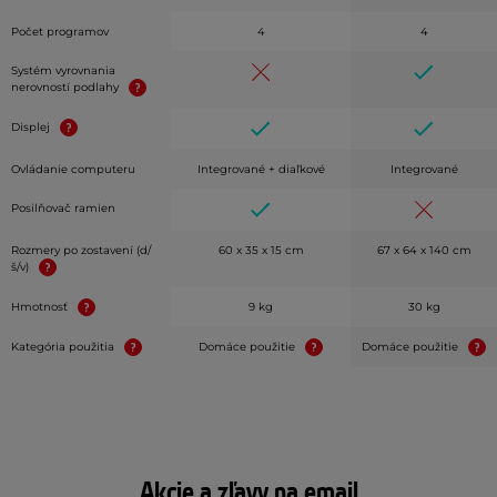
Počet programov
4
4
Systém vyrovnania
nerovností podlahy
Displej
Ovládanie computeru
Integrované + diaľkové
Integrované
Posilňovač ramien
Rozmery po zostavení (d/
60 x 35 x 15 cm
67 x 64 x 140 cm
š/v)
Hmotnosť
9 kg
30 kg
Kategória použitia
Domáce použitie
Domáce použitie
Akcie a zľavy na email