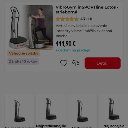
VibroGym inSPORTline Lotos -
strieborná
4.7
(41)
Vertikálne vibrácie, nastavenie
intenzity vibrácií, väčšia cvičebná
plocha, …
444,90 €
skladom na predajni
Výhodné splátky
Záruka 10 rokov
Detail
Najpredávanejšie
Najlacnejšie