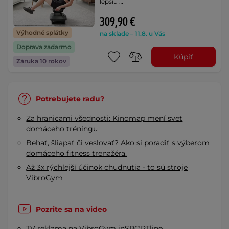
lepšiu …
309,90 €
Výhodné splátky
na sklade – 11.8. u Vás
Doprava zadarmo
Kúpiť
Záruka 10 rokov
Potrebujete radu?
Za hranicami všednosti: Kinomap mení svet
domáceho tréningu
Behať, šliapať či veslovať? Ako si poradiť s výberom
domáceho fitness trenažéra.
Až 3x rýchlejší účinok chudnutia - to sú stroje
VibroGym
Pozrite sa na video
TV reklama na VibroGym inSPORTline