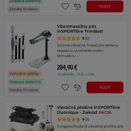
Doprava zadarmo
Kúpiť
Záruka 10 rokov
Vibromasážny pás
inSPORTline TrimBelt
5
(6)
Účinná vibračná masáž pre aktívnu
relaxáciu, uvoľnenie svalov,
stimuláciu …
284,90 €
Výhodné splátky
na sklade – 11.8. u Vás
Doprava zadarmo
Kúpiť
Záruka 10 rokov
Vibračná plošina inSPORTline
Duonique - 2.akosť
AKCIA
5
(3)
Dvojposchodová vibračná plošina pre