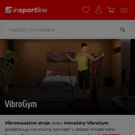
VibroGym
Vibromasážne stroje
 alebo 
trenažéry VibroGym
predstavujú revolučný koncept v oblasti moderného 