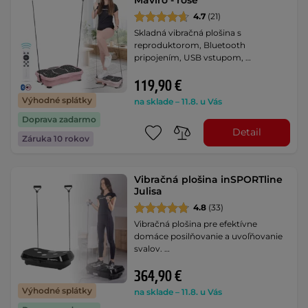
Maviro - rose
4.7
(21)
Skladná vibračná plošina s
reproduktorom, Bluetooth
pripojením, USB vstupom, …
119,90 €
Výhodné splátky
na sklade – 11.8. u Vás
Doprava zadarmo
Detail
Záruka 10 rokov
Vibračná plošina inSPORTline
Julisa
4.8
(33)
Vibračná plošina pre efektívne
domáce posilňovanie a uvoľňovanie
svalov. …
364,90 €
Výhodné splátky
na sklade – 11.8. u Vás