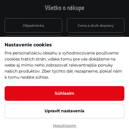
Všetko o nákupe
Objednávka
Cena a druh dopravy
Spôsob platby
Vernostný systém
Nastavenie cookies
Pre personalizáciu obsahu a vyhodnocovanie používame
cookies tretích strán, vďaka tomu pre vás dokážeme na
Montáž a servis
Reklamácie a záruka
webe aj mimo neho zobrazovať relevantnejšie ponuky
našich produktov. Zber týchto dát nezapneme, pokiaľ nám
k tomu nedáte súhlas.
Kariéra
Obchodné podmienky
Súhlasím
Upraviť nastavenia
© 2026 Stores inSPORTline SK, s.r.o. Všetky práva vyhradené
Ochrana osobných údajov
Nastavenie cookies
Nesúhlasím