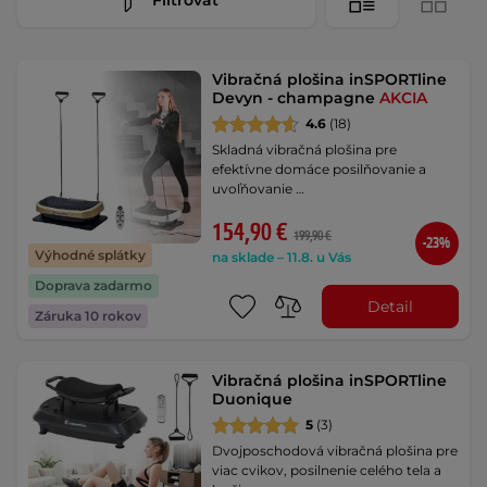
Vibračná plošina inSPORTline
Devyn - champagne
AKCIA
4.6
(18)
Skladná vibračná plošina pre
efektívne domáce posilňovanie a
uvoľňovanie …
154,90 €
199,90 €
-23%
Výhodné splátky
na sklade – 11.8. u Vás
Doprava zadarmo
Detail
Záruka 10 rokov
Vibračná plošina inSPORTline
Duonique
5
(3)
Dvojposchodová vibračná plošina pre
viac cvikov, posilnenie celého tela a