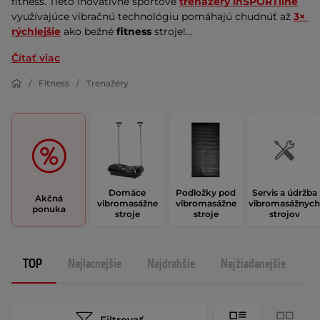
fitness. Tieto inovatívne športové 
trenažéry inSPORTline
využívajúce vibračnú technológiu pomáhajú chudnúť až 
3× 
rýchlejšie
 ako bežné 
fitness
 stroje!...
Čítať viac
Fitness
Trenažéry
Domáce
Podložky pod
Servis a údržba
Akčná
vibromasážne
vibromasážne
vibromasážnych
ponuka
stroje
stroje
strojov
TOP
Najlacnejšie
Najdrahšie
Najžiadanejšie
N
Filtrovať