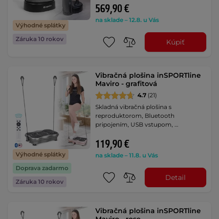
569,90 €
na sklade – 12.8. u Vás
Výhodné splátky
Záruka 10 rokov
Kúpiť
Vibračná plošina inSPORTline
Maviro - grafitová
4.7
(21)
Skladná vibračná plošina s
reproduktorom, Bluetooth
pripojením, USB vstupom, …
119,90 €
Výhodné splátky
na sklade – 11.8. u Vás
Doprava zadarmo
Detail
Záruka 10 rokov
Vibračná plošina inSPORTline