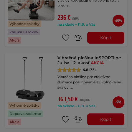
viac cvikov, posilnenie celého tela a
lepšiu …
236 €
330 €
-28%
Výhodné splátky
na sklade – 11.8. u Vás
Záruka 10 rokov
Kúpiť
Akcia
Vibračná plošina inSPORTline
Julisa - 2. akosť
AKCIA
4.8
(33)
Vibračná plošina pre efektívne
domáce posilňovanie a uvoľňovanie
svalov. …
363,50 €
400,80 €
-9%
Výhodné splátky
na sklade – 11.8. u Vás
Doprava zadarmo
Kúpiť
Akcia