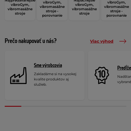
Najpredávanejšie
Najlacnejšie
vibroGym,
vibroGym,
vibroGym,
vibroGym,
vibromasážne
vibromasážne
vibromasážne
vibromasážne
stroje -
stroje -
stroje
stroje
porovnanie
porovnanie
Prečo nakupovať u nás?
Viac výhod
Sme výrobcovia
Predĺže
Zakladáme si na vysokej
Nadšta
kvalite produktov aj
vybrané
služieb.