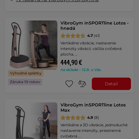
VibroGym inSPORTline Lotos -
hnedá
4.7
(41)
Vertikálne vibrácie, nastavenie
intenzity vibrácií, väčšia cvičebná
plocha, …
444,90 €
na sklade – 12.8. u Vás
Výhodné splátky
Záruka 10 rokov
Detail
VibroGym inSPORTline Lotos
Max
4.9
(8)
Vertikálne a 3D vibrácie, jednoduché
nastavenie intenzity, priestranná
cvičebná …