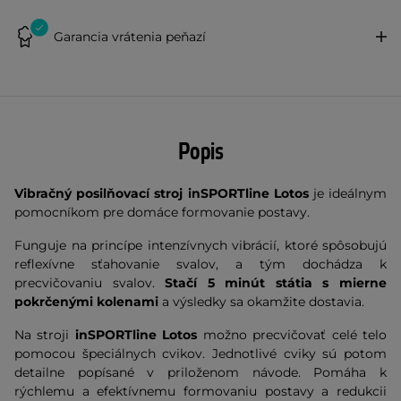
Garancia vrátenia peňazí
Popis
Vibračný posilňovací stroj inSPORTline Lotos
je ideálnym
pomocníkom pre domáce formovanie postavy.
Funguje na princípe intenzívnych vibrácií, ktoré spôsobujú
reflexívne sťahovanie svalov, a tým dochádza k
precvičovaniu svalov.
Stačí 5 minút státia s mierne
pokrčenými kolenami
a výsledky sa okamžite dostavia.
Na stroji
inSPORTline Lotos
možno precvičovať celé telo
pomocou špeciálnych cvikov. Jednotlivé cviky sú potom
detailne popísané v priloženom návode. Pomáha k
rýchlemu a efektívnemu formovaniu postavy a redukcii