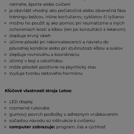
námahe, športe alebo cvičení
je obzvlášť vhodný ako počiatočná alebo záverečná fáza
tréningu bežcov, inline korčuliarov, cyklistov či lyžiarov
možno ho použiť aj ako pomoc pri reumatizme a iných
ochoreniach kostí a kĺbov (len po konzultácii s lekárom)
zlepšuje krvný obeh
účinne pôsobí pri rekonvalescencii a návratu do
pôvodnej kondície alebo pri stuhnutosti kĺbov a svalov
zlepšuje rovnováhu a koordináciu
účinný v boji s celulitídou
môže pôsobiť pozitívne na psychický stav
zvyšuje tvorbu rastového hormónu
Kľúčové vlastnosti stroja Lotos:
LED displej
rozmerné rukoväte
gumový povrch podložky s adhéznym vrúbkovaním
súčasťou návodu sú inštrukcie k cvičeniu
computer zobrazuje:
program, čas a rýchlosť