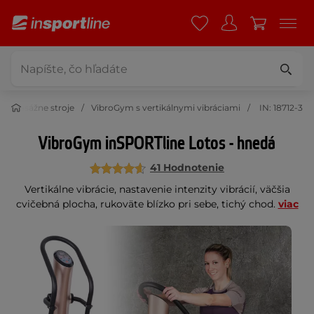
romasážne stroje
VibroGym s vertikálnymi vibráciami
IN: 18712-3
VibroGym inSPORTline Lotos - hnedá
41 Hodnotenie
Vertikálne vibrácie, nastavenie intenzity vibrácií, väčšia
cvičebná plocha, rukoväte blízko pri sebe, tichý chod.
viac