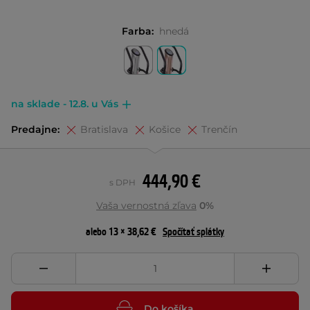
Farba:
hnedá
na sklade - 12.8. u Vás
Predajne:
Bratislava
Košice
Trenčín
444,90 €
s DPH
Vaša vernostná zľava
0%
alebo 13 × 38,62 €
Spočítať splátky
Do košíka