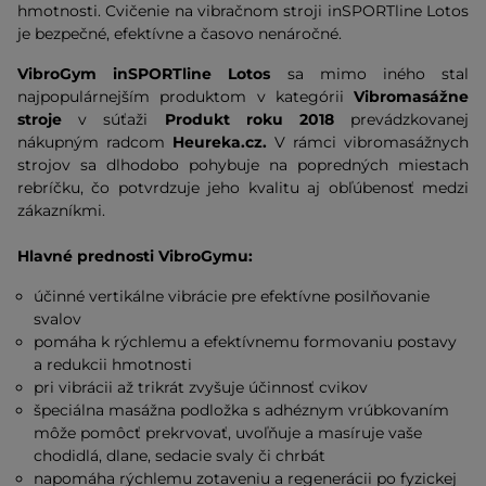
hmotnosti. Cvičenie na vibračnom stroji inSPORTline Lotos
je bezpečné, efektívne a časovo nenáročné.
VibroGym inSPORTline Lotos
sa mimo iného stal
najpopulárnejším produktom v kategórii
Vibromasážne
stroje
v súťaži
Produkt roku 2018
prevádzkovanej
nákupným radcom
Heureka.cz.
V rámci vibromasážnych
strojov sa dlhodobo pohybuje na popredných miestach
rebríčku, čo potvrdzuje jeho kvalitu aj obľúbenosť medzi
zákazníkmi.
Hlavné prednosti VibroGymu:
účinné vertikálne vibrácie pre efektívne posilňovanie
svalov
pomáha k rýchlemu a efektívnemu formovaniu postavy
a redukcii hmotnosti
pri vibrácii až trikrát zvyšuje účinnosť cvikov
špeciálna masážna podložka s adhéznym vrúbkovaním
môže pomôcť prekrvovať, uvoľňuje a masíruje vaše
chodidlá, dlane, sedacie svaly či chrbát
napomáha rýchlemu zotaveniu a regenerácii po fyzickej