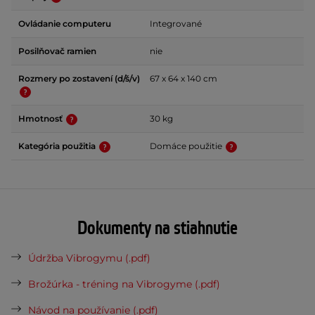
Ovládanie computeru
Integrované
Posilňovač ramien
nie
Rozmery po zostavení (d/š/v)
67 x 64 x 140 cm
Hmotnosť
30 kg
Kategória použitia
Domáce použitie
Dokumenty na stiahnutie
Údržba Vibrogymu (.pdf)
Brožúrka - tréning na Vibrogyme (.pdf)
Návod na používanie (.pdf)