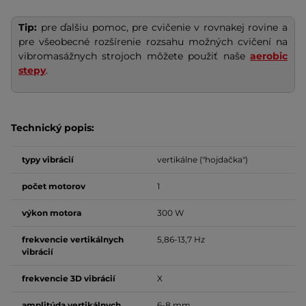
Tip:
pre ďalšiu pomoc, pre cvičenie v rovnakej rovine a
pre všeobecné rozšírenie rozsahu možných cvičení na
vibromasážnych strojoch môžete použiť naše
aerobic
stepy
.
Technický popis:
typy vibrácií
vertikálne ("hojdačka")
počet motorov
1
výkon motora
300 W
frekvencie vertikálnych
5,86-13,7 Hz
vibrácií
frekvencie 3D vibrácií
X
amplitúda vertikálnych
6-8 mm