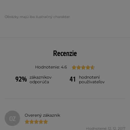
Obrázky majú iba ilustračný charakter.
Recenzie
Hodnotenie: 4.6
zákazníkov
hodnotení
92%
41
odporúča
používateľov
Overený zákazník
OZ
Hodnotené: 12. 12. 2017