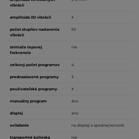
vibrácií
amplitúda 3D vibrácií
X
počet stupňov nastavenia
50
vibrácií
snímače tepovej
nie
frekvencie
celkový počet programov
4
prednastavené programy
3
používateľské programy
X
manuálny program
áno
displej
áno
ovládanie
na displeji a spodnej konzole
transportné kolieska
nie