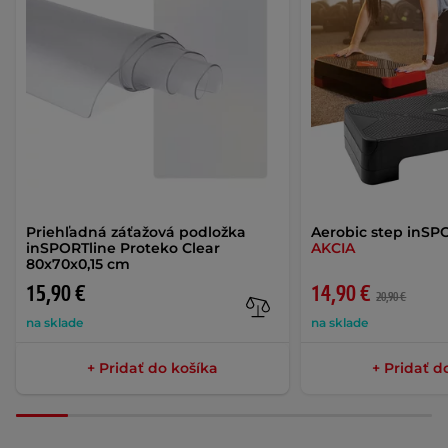
Priehľadná záťažová podložka
Aerobic step inSP
inSPORTline Proteko Clear
AKCIA
80x70x0,15 cm
15,90 €
14,90 €
20,90 €
na sklade
na sklade
+ Pridať do košíka
+ Pridať d