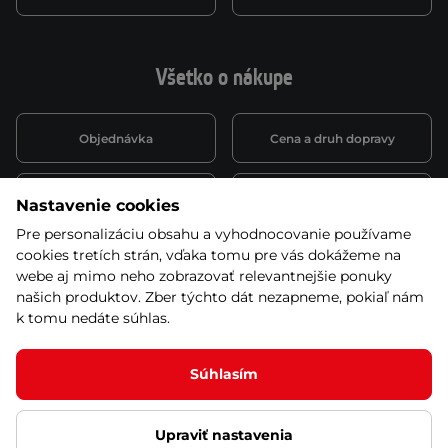
Všetko o nákupe
Objednávka
Cena a druh dopravy
Spôsob platby
Vernostný systém
Nastavenie cookies
Pre personalizáciu obsahu a vyhodnocovanie používame
cookies tretích strán, vďaka tomu pre vás dokážeme na
Montáž a servis
Reklamácie a záruka
webe aj mimo neho zobrazovať relevantnejšie ponuky
našich produktov. Zber týchto dát nezapneme, pokiaľ nám
k tomu nedáte súhlas.
Kariéra
Obchodné podmienky
Súhlasím
Upraviť nastavenia
© 2026 Stores inSPORTline SK, s.r.o. Všetky práva vyhradené