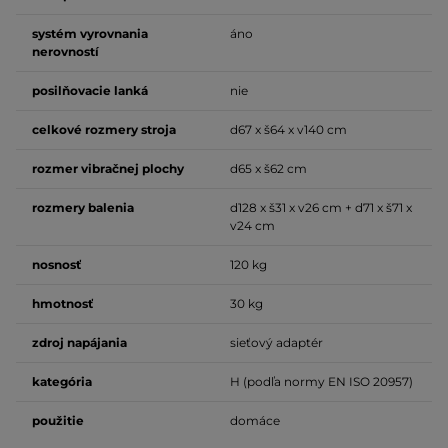
systém vyrovnania
áno
nerovností
posilňovacie lanká
nie
celkové rozmery stroja
d67 x š64 x v140 cm
rozmer vibračnej plochy
d65 x š62 cm
rozmery balenia
d128 x š31 x v26 cm + d71 x š71 x
v24 cm
nosnosť
120 kg
hmotnosť
30 kg
zdroj napájania
sieťový adaptér
kategória
H (podľa normy EN ISO 20957)
použitie
domáce