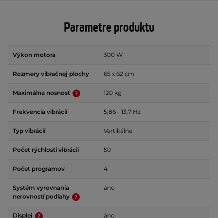
Parametre produktu
Výkon motora
300 W
Rozmery vibračnej plochy
65 x 62 cm
Maximálna nosnosť
120 kg
Frekvencia vibrácií
5,86 - 13,7 Hz
Typ vibrácií
Vertikálne
Počet rýchlosti vibrácií
50
Počet programov
4
Systém vyrovnania
áno
nerovností podlahy
Displej
áno