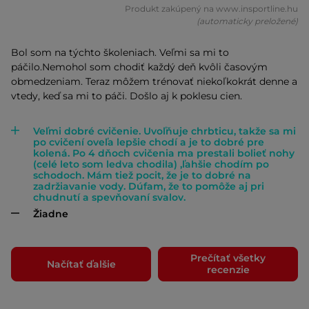
Produkt zakúpený na www.insportline.hu
(automaticky preložené)
Bol som na týchto školeniach. Veľmi sa mi to
páčilo.Nemohol som chodiť každý deň kvôli časovým
obmedzeniam. Teraz môžem trénovať niekoľkokrát denne a
vtedy, keď sa mi to páči. Došlo aj k poklesu cien.
Veľmi dobré cvičenie. Uvoľňuje chrbticu, takže sa mi
po cvičení oveľa lepšie chodí a je to dobré pre
kolená. Po 4 dňoch cvičenia ma prestali bolieť nohy
(celé leto som ledva chodila) ,ľahšie chodím po
schodoch. Mám tiež pocit, že je to dobré na
zadržiavanie vody. Dúfam, že to pomôže aj pri
chudnutí a spevňovaní svalov.
Žiadne
Prečítať všetky
Načítať ďalšie
recenzie