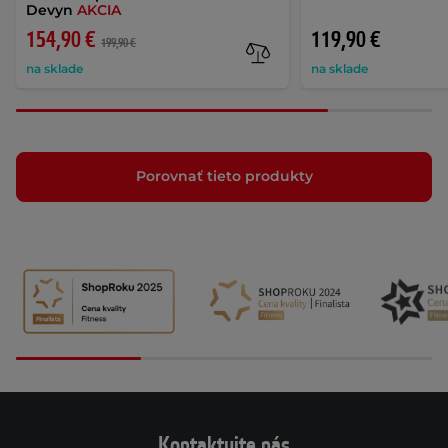
Devyn
AKCIA
154,90 €
119,90 €
199,90 €
na sklade
na sklade
Porovnať tieto produkty
Kontaktujte nás