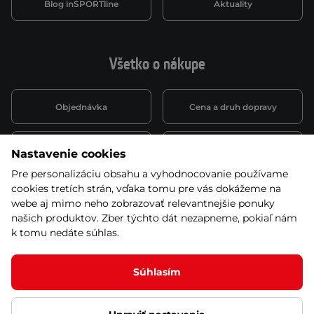
Blog inSPORTline
Aktuality
Všetko o nákupe
Objednávka
Cena a druh dopravy
Spôsob platby
Vernostný systém
Nastavenie cookies
Pre personalizáciu obsahu a vyhodnocovanie používame
cookies tretích strán, vďaka tomu pre vás dokážeme na
Montáž a servis
Reklamácie a záruka
webe aj mimo neho zobrazovať relevantnejšie ponuky
našich produktov. Zber týchto dát nezapneme, pokiaľ nám
k tomu nedáte súhlas.
Kariéra
Obchodné podmienky
Súhlasím