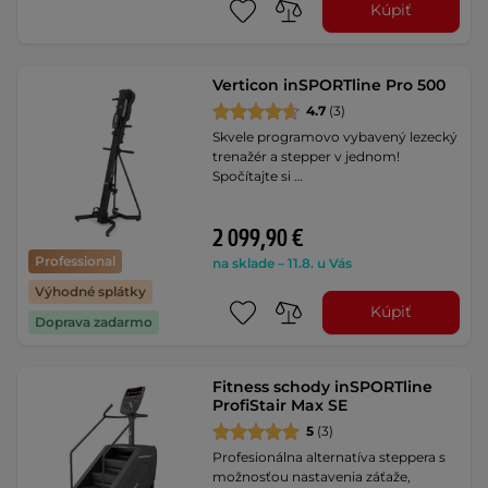
Kúpiť
Verticon inSPORTline Pro 500
4.7
(3)
Skvele programovo vybavený lezecký
trenažér a stepper v jednom!
Spočítajte si …
2 099,90 €
Professional
na sklade – 11.8. u Vás
Výhodné splátky
Kúpiť
Doprava zadarmo
Fitness schody inSPORTline
ProfiStair Max SE
5
(3)
Profesionálna alternatíva steppera s
možnosťou nastavenia záťaže,