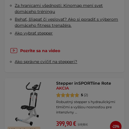
Za hranicami všednosti: Kinomap mení svet
domáceho tréningu
Behať, šliapať či veslovať? Ako si poradiť s výberom
domáceho fitness trenažéra.
Ako vybrať stepper
Pozrite sa na video
Ako správne cvičiť na stepperi?
Stepper inSPORTline Rote
AKCIA
5
(2)
Robustný stepper s hydraulickými
tlmičmi a vyššou nosnosťou pre
intenzívny …
399,90 €
519,90 €
-23%