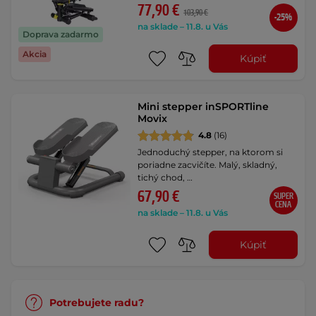
77,90 €
103,90 €
-25%
na sklade – 11.8. u Vás
Doprava zadarmo
Akcia
Kúpiť
Mini stepper inSPORTline
Movix
4.8
(16)
Jednoduchý stepper, na ktorom si
poriadne zacvičíte. Malý, skladný,
tichý chod, …
67,90 €
SUPER
CENA
na sklade – 11.8. u Vás
Kúpiť
Potrebujete radu?