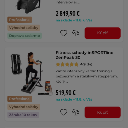
intervalov aj …
2 849,90 €
Professional
na sklade – 11.8. u Vás
Výhodné splátky
Kúpiť
Doprava zadarmo
Fitness schody inSPORTline
ZenPeak 30
4.9
(14)
Zažite intenzívny kardio tréning s
bezpečným a stabilným stepperom,
ktorý …
519,90 €
Professional
na sklade – 11.8. u Vás
Výhodné splátky
Kúpiť
Záruka 10 rokov