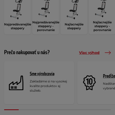
Najpredávanejšie
Najlacnejšie
Najpredávanejšie
Najlacnejšie
steppery -
steppery -
steppery
steppery
porovnanie
porovnanie
Prečo nakupovať u nás?
Viac výhod
Sme výrobcovia
Predĺže
Zakladáme si na vysokej
Nadšta
kvalite produktov aj
vybrané
služieb.