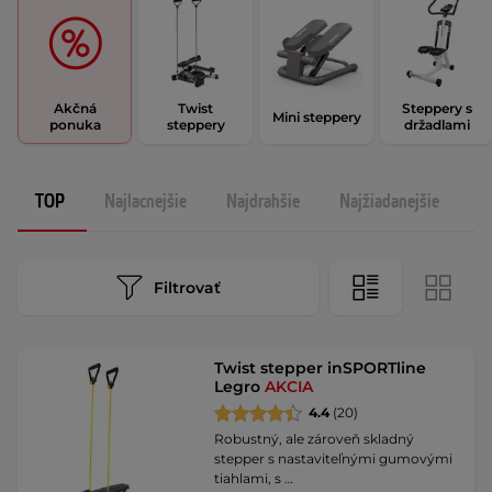
Akčná
Twist
Steppery s
Mini steppery
ponuka
steppery
držadlami
TOP
Najlacnejšie
Najdrahšie
Najžiadanejšie
N
Filtrovať
Twist stepper inSPORTline
Legro
AKCIA
4.4
(20)
Robustný, ale zároveň skladný
stepper s nastaviteľnými gumovými
tiahlami, s …