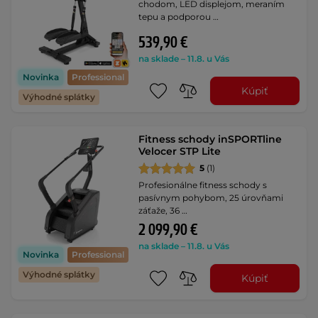
chodom, LED displejom, meraním
tepu a podporou …
539,90 €
na sklade – 11.8. u Vás
Novinka
Professional
Kúpiť
Výhodné splátky
Fitness schody inSPORTline
Velocer STP Lite
5
(1)
Profesionálne fitness schody s
pasívnym pohybom, 25 úrovňami
záťaže, 36 …
2 099,90 €
na sklade – 11.8. u Vás
Novinka
Professional
Výhodné splátky
Kúpiť