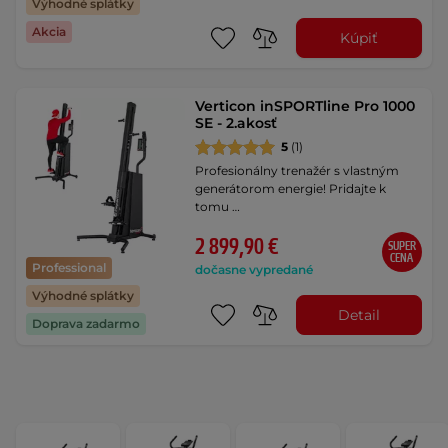
Výhodné splátky
Akcia
Kúpiť
Verticon inSPORTline Pro 1000
SE - 2.akosť
5
(1)
Profesionálny trenažér s vlastným
generátorom energie! Pridajte k
tomu …
2 899,90 €
SUPER
CENA
Professional
dočasne vypredané
Výhodné splátky
Detail
Doprava zadarmo