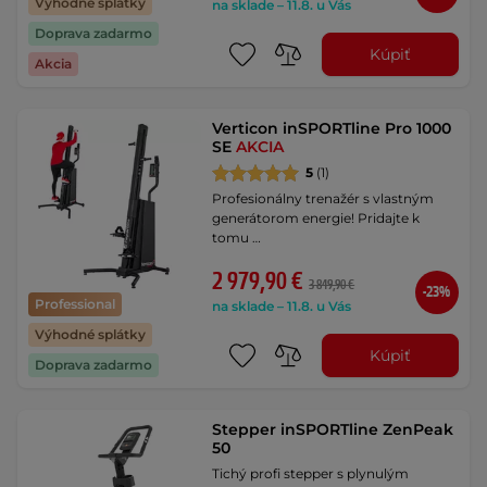
Výhodné splátky
na sklade – 11.8. u Vás
Doprava zadarmo
Kúpiť
Akcia
Verticon inSPORTline Pro 1000
SE
AKCIA
5
(1)
Profesionálny trenažér s vlastným
generátorom energie! Pridajte k
tomu …
2 979,90 €
3 849,90 €
-23%
Professional
na sklade – 11.8. u Vás
Výhodné splátky
Kúpiť
Doprava zadarmo
Stepper inSPORTline ZenPeak
50
Tichý profi stepper s plynulým