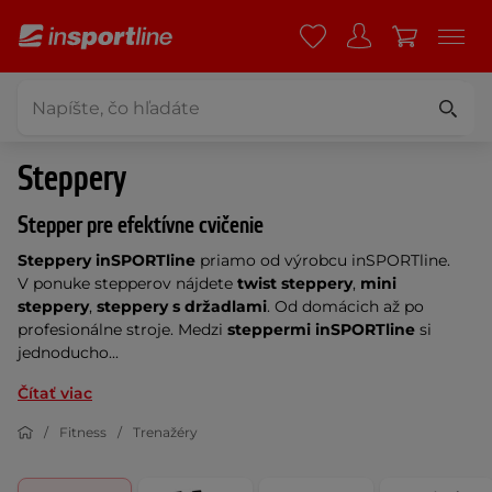
Steppery
Stepper pre efektívne cvičenie
Steppery inSPORTline
priamo od výrobcu inSPORTline.
V ponuke stepperov nájdete
twist steppery
,
mini
steppery
,
steppery s držadlami
. Od domácich až po
profesionálne stroje. Medzi
steppermi inSPORTline
si
jednoducho...
Čítať viac
Fitness
Trenažéry