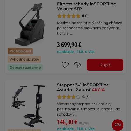
Fitness schody inSPORTline
Velocer STP
5
(1)
Maximálne realistický tréning chôdze
po schodoch s pasívnym pohybom,
tichý a …
3 699,90 €
Professional
na sklade – 11.8. u Vás
Výhodné splátky
Kúpiť
Doprava zadarmo
Stepper 3v1 inSPORTline
Astario - 2.akosť
AKCIA
4
(3)
Všestranný stepper na kardio aj
posilňovanie. Umožňuje "chôdzu do
schodov", …
146,30 €
188,40 €
-22%
na sklade – 11.8. u Vás