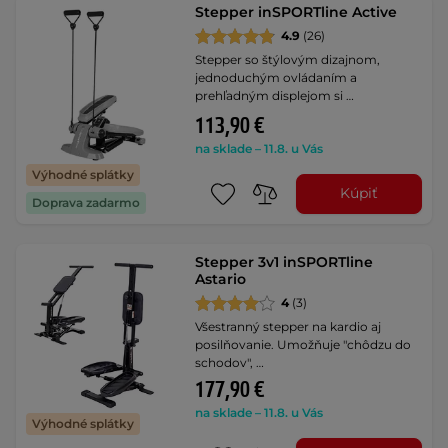
Stepper inSPORTline Active
4.9
(26)
Stepper so štýlovým dizajnom,
jednoduchým ovládaním a
prehľadným displejom si …
113,90 €
na sklade – 11.8. u Vás
Výhodné splátky
Kúpiť
Doprava zadarmo
Stepper 3v1 inSPORTline
Astario
4
(3)
Všestranný stepper na kardio aj
posilňovanie. Umožňuje "chôdzu do
schodov", …
177,90 €
na sklade – 11.8. u Vás
Výhodné splátky