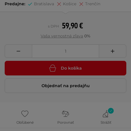
Predajne:
Bratislava
Košice
Trenčín
59,90 €
s DPH
Vaša vernostná zľava
0%
Do košíka
Objednať na predajňu
Obľúbené
Porovnať
Strážiť