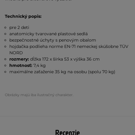
Technický popis:
pre 2 deti
anatomicky tvarované plastové sedlá
bezpečnostné úchyty s penovým obalom
hojdačka podlieha norme EN-71 nemeckej skúšobne TÜV
NORD
rozmery:
dĺžka 172 x šírka 53 x výška 36 cm
hmotnosť:
7,4 kg
maximálne zaťaženie 35 kg na osobu (spolu 70 kg)
Obrázky majú iba ilustračný charakter.
Recenzie