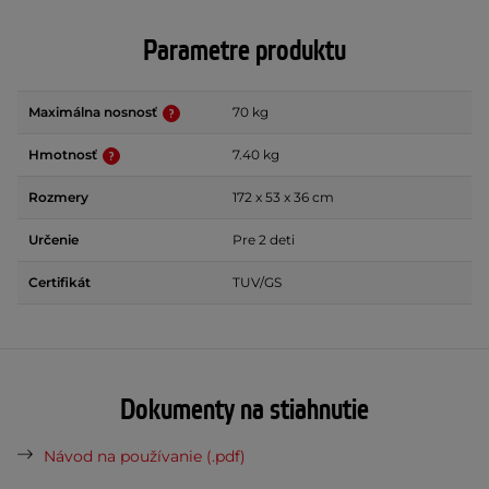
Parametre produktu
Maximálna nosnosť
70 kg
Hmotnosť
7.40 kg
Rozmery
172 x 53 x 36 cm
Určenie
Pre 2 deti
Certifikát
TUV/GS
Dokumenty na stiahnutie
Návod na používanie (.pdf)