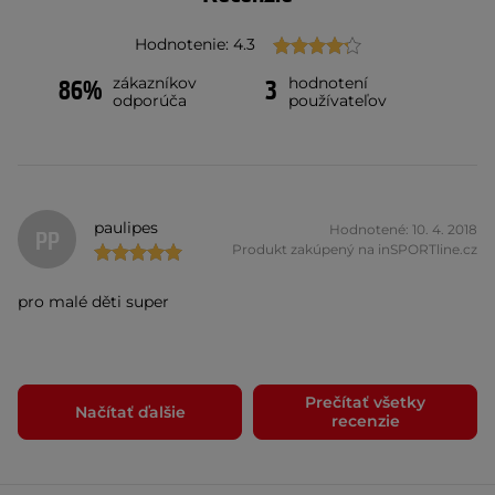
Hodnotenie: 4.3
zákazníkov
hodnotení
86%
3
odporúča
používateľov
paulipes
Hodnotené: 10. 4. 2018
PP
Produkt zakúpený na inSPORTline.cz
pro malé děti super
Prečítať všetky
Načítať ďalšie
recenzie