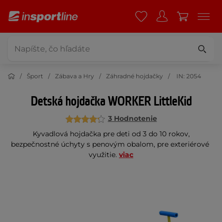
Šport
Zábava a Hry
Záhradné hojdačky
IN: 2054
Detská hojdačka WORKER LittleKid
3 Hodnotenie
Kyvadlová hojdačka pre deti od 3 do 10 rokov,
bezpečnostné úchyty s penovým obalom, pre exteriérové ​​
využitie.
viac