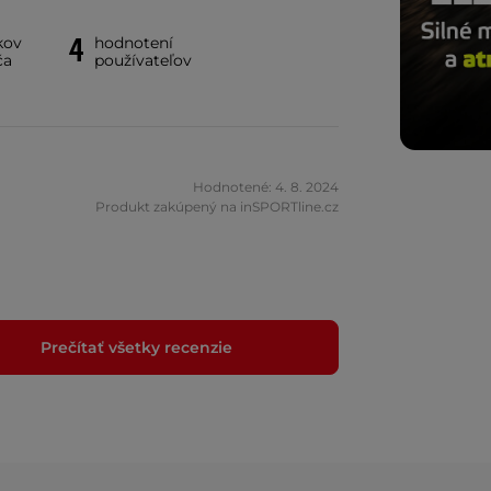
4
kov
hodnotení
ča
používateľov
Hodnotené: 4. 8. 2024
Produkt zakúpený na inSPORTline.cz
Prečítať všetky recenzie