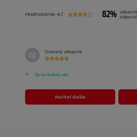
82%
zákazní
Hodnotenie: 4.1
odporú
Overený zákazník
OZ
Je to dobrá věc
Načítať ďalšie