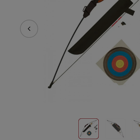
Predchádzajúce