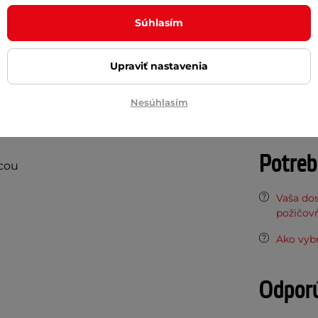
ukom, ale naučiť strieľať sa s ním dokáže
Súhlasím
Dĺžka natia
Sila natiahn
Upraviť nastavenia
Materiál str
Nesúhlasím
Materiál ra
juniorov
Potreb
icou
Vaša do
požičov
Ako vybr
Odpor