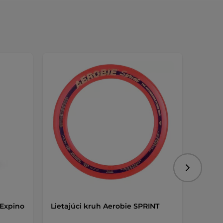
Nasledujú
 Expino
Lietajúci kruh Aerobie SPRINT
Terčov
cm