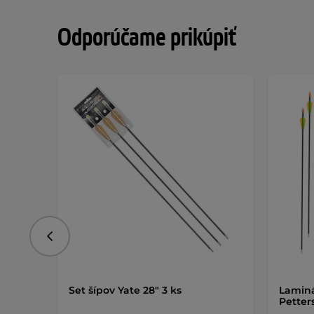
Odporúčame prikúpiť
Predchádzajúce
Set šípov Yate 28" 3 ks
Laminá
Petter