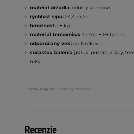
mateiál držadla:
odolný kompozit
rýchlosť šípu:
24,4 m / s
hmotnosť:
1,8 kg
materiál terčovnica:
Kartón + IFO pena
odporúčaný vek:
od 6 rokov
súčasťou balenia je:
luk, puzdro, 2 šípy, ter
ruky
Obrázky majú iba ilustračný charakter.
Recenzie