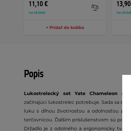
11,10 €
13,90
na sklade
na skla
+ Pridať do košíka
Popis
Lukostrelecký set Yate Chameleon s p
začínajúci lukostrelec potrebuje. Sada sa s
luku s dlhou životnosťou a odolnosťou pro
terčovnicou. Ďalším príslušenstvom sú potom
Držadlo je z odolného a ergonomicky tvaro