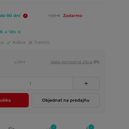
 do 90 dní
1,60 €
Zadarmo
.8. u Vás
va
Košice
Trenčín
Vaša vernostná zľava
0%
s DPH
ošíka
Objednať na predajňu