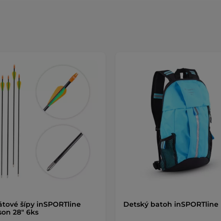
tové šípy inSPORTline
Detský batoh inSPORTline
son 28" 6ks