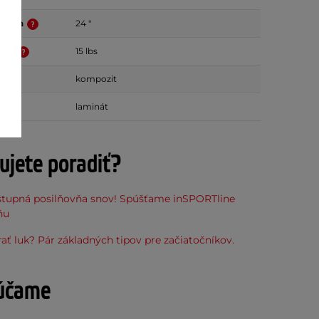
hnutia
24 "
utia
15 lbs
edu
kompozit
mien
laminát
ujete poradiť?
stupná posilňovňa snov! Spúšťame inSPORTline
ňu
ať luk? Pár základných tipov pre začiatočníkov.
účame