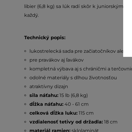
libier (6,8 kg) sa lúk radí skôr k juniorským l
každý.
Technický popis:
lukostrelecká sada pre začiatočníkov alebo 
pre pravákov aj ľavákov
kompletná výbava aj s chráničmi a terčovn
odolné materiály s dlhou životnosťou
atraktívny dizajn
sila náťahu:
15 lb (6,8 kg)
dĺžka náťahu:
40 - 61 cm
celková dĺžka luku:
115 cm
vzdialenosť tetivy od držadla:
18 cm
materiál ramien:
sklolaminát