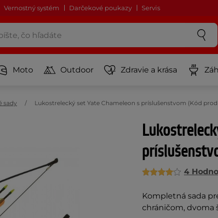
Vernostný systém
Darčekové poukazy
Servis
Moto
Outdoor
Zdravie a krása
Záh
é sady
Lukostrelecký set Yate Chameleon s príslušenstvom (Kód prod
Lukostreleck
príslušenst
4 Hodno
Kompletná sada pre 
chráničom, dvoma š