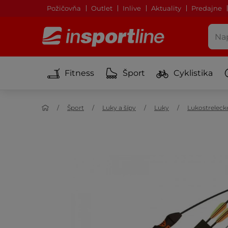
Požičovňa
Outlet
Inlive
Aktuality
Predajne
Fitness
Šport
Cyklistika
Šport
Luky a šípy
Luky
Lukostreleck