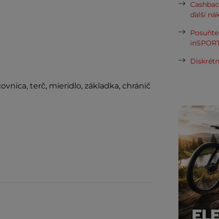
Cashbac
ďalší ná
Posuňte 
inSPORT
Diskrétn
čovnica, terč, mieridlo, základka, chránič