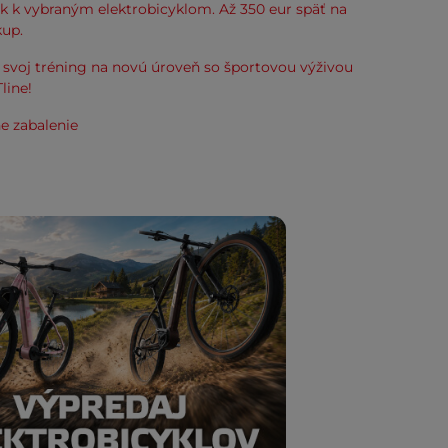
k k vybraným elektrobicyklom. Až 350 eur späť na
kup.
svoj tréning na novú úroveň so športovou výživou
line!
e zabalenie