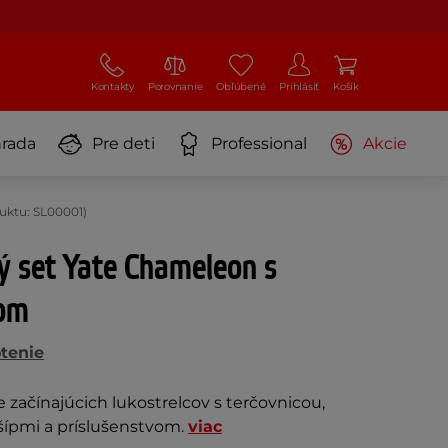
Kontakty
Porovnanie
Obľúbené
Prihlásiť
Košík
rada
Pre deti
Professional
Akcie
uktu: SL00001)
ý set Yate Chameleon s
vom
tenie
začínajúcich lukostrelcov s terčovnicou,
ípmi a príslušenstvom.
viac