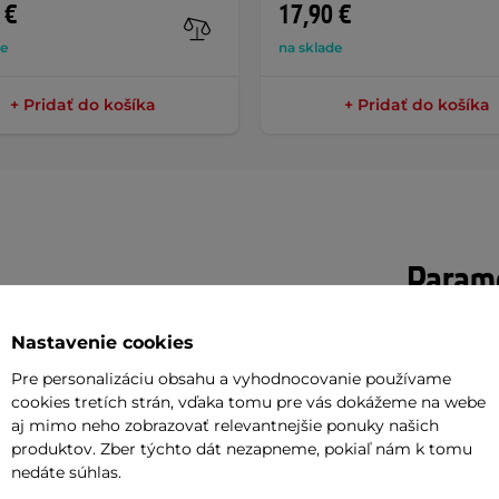
 €
17,90 €
de
na sklade
+ Pridať do košíka
+ Pridať do košíka
Parame
Nastavenie cookies
ríslušenstvom
obsahuje všetko, čo
Typ luku
Pre personalizáciu obsahu a vyhodnocovanie používame
kladá predovšetkým zo sklolaminátového
cookies tretích strán, vďaka tomu pre vás dokážeme na webe
Hmotnosť
ti zlomeniu, dvoch šípov s puzdrom a
aj mimo neho zobrazovať relevantnejšie ponuky našich
produktov. Zber týchto dát nezapneme, pokiaľ nám k tomu
Ruka
 chránič na ruku, základka a mieridlo.
nedáte súhlas.
vaného kompozitu. So silou náťahu 15
Dĺžka luku