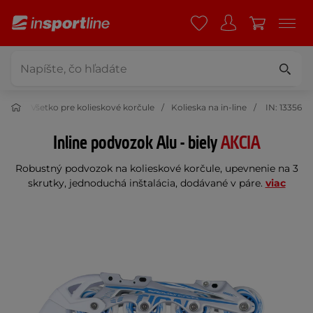
čule
Všetko pre kolieskové korčule
Kolieska na in-line
IN: 13356
Inline podvozok Alu - biely
AKCIA
Robustný podvozok na kolieskové korčule, upevnenie na 3
skrutky, jednoduchá inštalácia, dodávané v páre.
viac