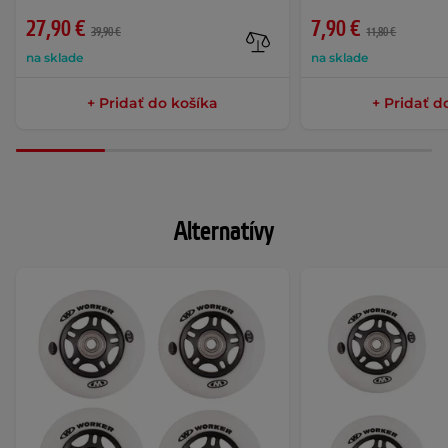
27,90 €
7,90 €
39,90 €
11,80 €
na sklade
na sklade
+ Pridať do košíka
+ Pridať d
Alternatívy