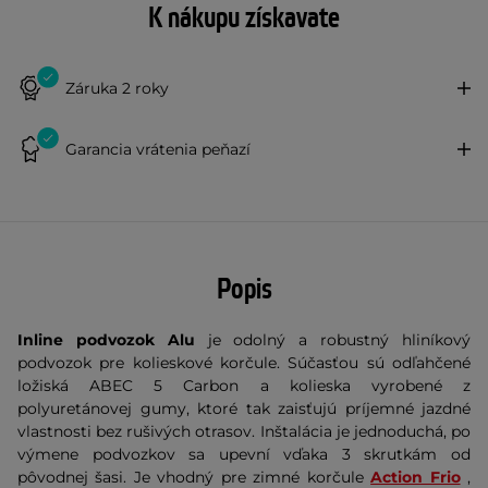
K nákupu získavate
Záruka 2 roky
Garancia vrátenia peňazí
Popis
Inline podvozok Alu
je odolný a robustný hliníkový
podvozok pre kolieskové korčule. Súčasťou sú odľahčené
ložiská ABEC 5 Carbon a kolieska vyrobené z
polyuretánovej gumy, ktoré tak zaisťujú príjemné jazdné
vlastnosti bez rušivých otrasov. Inštalácia je jednoduchá, po
výmene podvozkov sa upevní vďaka 3 skrutkám od
pôvodnej šasi. Je vhodný pre zimné korčule
Action Frio
,