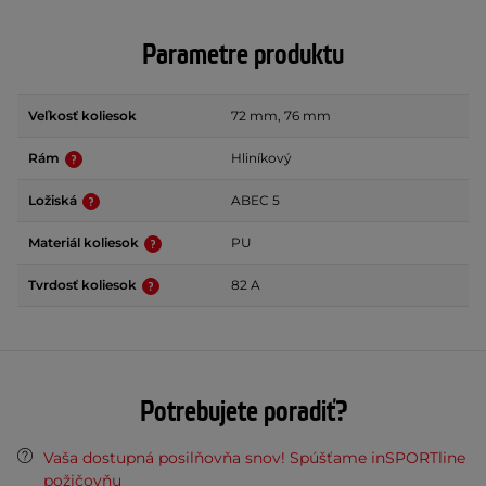
Parametre produktu
Veľkosť koliesok
72 mm, 76 mm
Rám
Hliníkový
Ložiská
ABEC 5
Materiál koliesok
PU
Tvrdosť koliesok
82 A
Potrebujete poradiť?
Vaša dostupná posilňovňa snov! Spúšťame inSPORTline
požičovňu