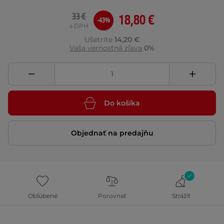
33 €
18,80 €
-43%
s DPH
Ušetríte
14,20 €
Vaša vernostná zľava
0%
Do košíka
Objednať na predajňu
Obľúbené
Porovnať
Strážiť