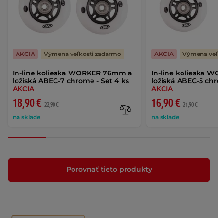
AKCIA
Výmena veľkosti zadarmo
AKCIA
Výmena veľ
In-line kolieska WORKER 76mm a
In-line kolieska
ložiská ABEC-7 chrome - Set 4 ks
ložiská ABEC-5 chr
AKCIA
AKCIA
18,90 €
16,90 €
22,90 €
21,90 €
na sklade
na sklade
Porovnať tieto produkty