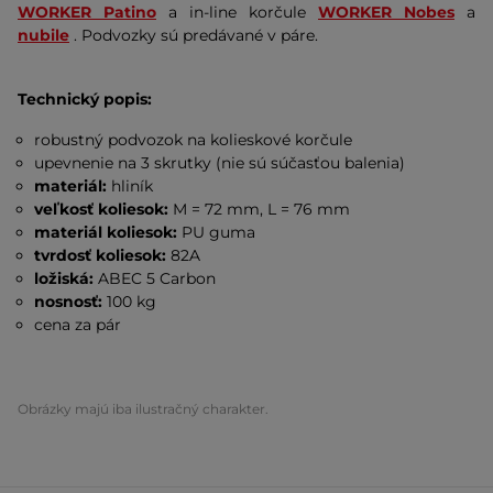
WORKER Patino
a in-line korčule
WORKER Nobes
a
nubile
. Podvozky sú predávané v páre.
Technický popis:
robustný podvozok na kolieskové korčule
upevnenie na 3 skrutky (nie sú súčasťou balenia)
materiál:
hliník
veľkosť koliesok:
M = 72 mm, L = 76 mm
materiál koliesok:
PU guma
tvrdosť koliesok:
82A
ložiská:
ABEC 5 Carbon
nosnosť:
100 kg
cena za pár
Obrázky majú iba ilustračný charakter.